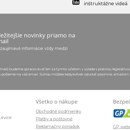
inštruktážne videá
ežitejšie novinky priamo na
ail
e zaujímavé informácie vždy medzi
email) budeme spracovávať len za týmto účelom v súlade s platnou legislatív
 pošleme na váš email. Súhlas môžete kedykoľvek odvolať písomne, emailom 
Všetko o nákupe
Bezpeč
Obchodné podmienky
Levice
Platby a poštovné
Reklamačný poriadok
GP web