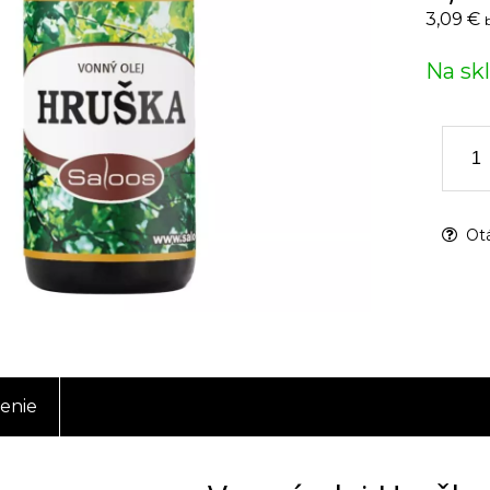
3,09 €
Na sk
Otá
enie