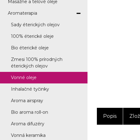
Masážne a telové oleje
Aromaterapia
Sady éterických olejov
100% éterické oleje
Bio éterické oleje
Zmesi 100% prírodných
éterických olejov
Vonné oleje
Inhalačné tyčinky
Aroma airspray
Bio aroma roll-on
Popis
Zlož
Aroma difuzéry
Vonná keramika