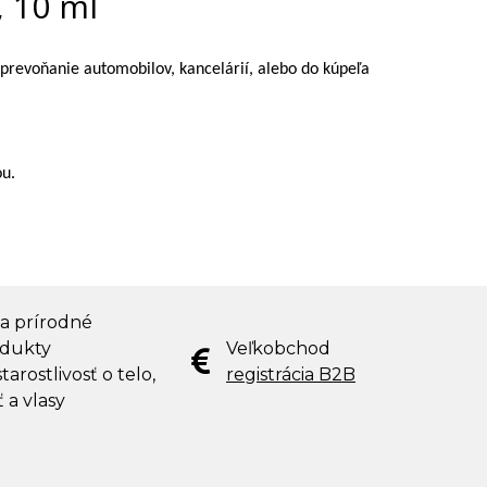
, 10 ml
 prevoňanie automobilov, kancelárií, alebo do kúpeľa
ou.
 a prírodné
dukty
Veľkobchod
tarostlivosť o telo,
registrácia B2B
ť a vlasy