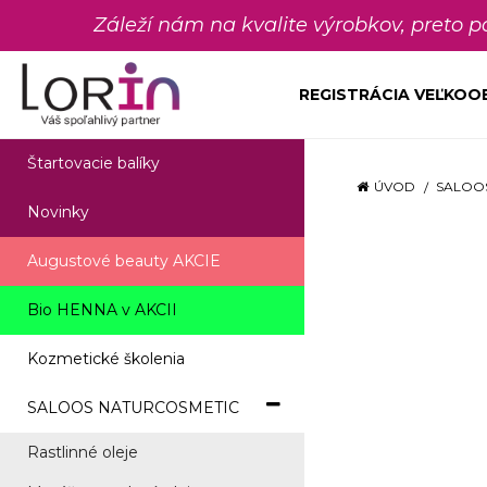
Záleží nám na kvalite výrobkov, preto 
REGISTRÁCIA VEĽKO
Štartovacie balíky
ÚVOD
SALOO
Novinky
Augustové beauty AKCIE
Bio HENNA v AKCII
Kozmetické školenia
SALOOS NATURCOSMETIC
Rastlinné oleje