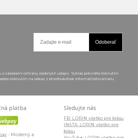
Odoberať
ou a zásadami ochrany osobných údajov. Súhlas potvrdíte kliknutím
alebo kliknutím na odkaz z ktoréhokoľvek informačného emailu.
ná platba
Sledujte nás
FB: LORIN všetko pre krásu
INSTA: LORIN všetko pre
krásu
pay
- Moderný a
YouTube: LORIN všetko pre