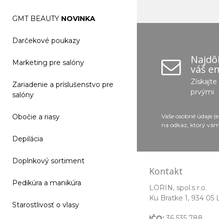
GMT BEAUTY
NOVINKA
Darčekové poukazy
Najdôl
Marketing pre salóny
váš em
Získajt
Zariadenie a príslušenstvo pre
prvými
salóny
Vaše osobné údaje (
Obočie a riasy
na odkaz, ktorý vám
Depilácia
Doplnkový sortiment
Kontakt
Pedikúra a manikúra
LORIN, spol.s r.o.
Ku Bratke 1, 934 05 
Starostlivosť o vlasy
IČO:
36 535 788