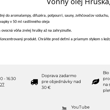
Vonný olej Hruška
dný do aromalampy, difuzéra, potpourri, sauny, zvlhčovačov vzduchu,
vapky v 50 ml rastlinného oleja
 ovocná vôňa zrelej hrušky až na zahryznutie.
 Koncentrovaný produkt. Chráňte pred deťmi a priamym stykom s kož
Bio
Doprava zadarmo
0 - 16:30
pro
pre objednávky nad
707
na s
30 €
ple
YouTube