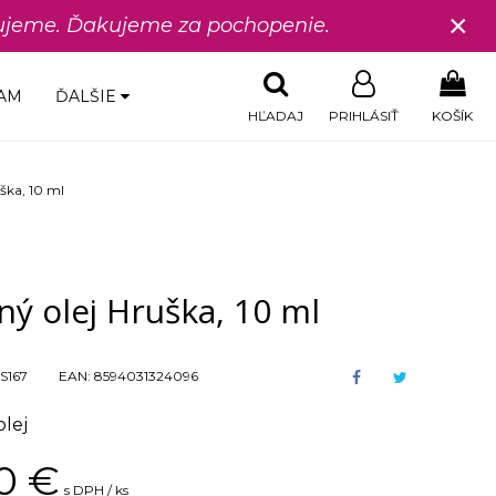
×
edujeme. Ďakujeme za pochopenie.
AM
ĎALŠIE
HĽADAJ
PRIHLÁSIŤ
KOŠÍK
ška, 10 ml
ý olej Hruška, 10 ml
S167
EAN:
8594031324096
lej
0
€
s DPH / ks