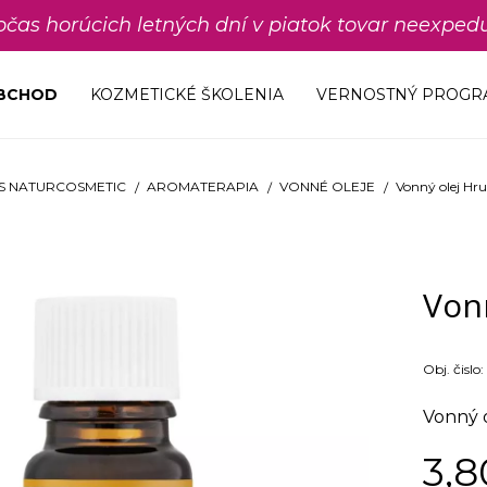
počas horúcich letných dní v piatok tovar neexp
OBCHOD
KOZMETICKÉ ŠKOLENIA
VERNOSTNÝ PROGR
S NATURCOSMETIC
AROMATERAPIA
VONNÉ OLEJE
Vonný olej Hru
Vonn
Obj. čislo:
Vonný o
3,8