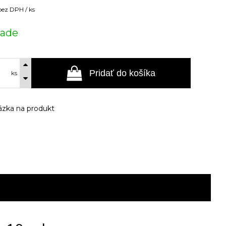
bez DPH / ks
lade
Pridať do košíka
ks
zka na produkt