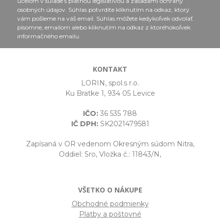
účelom v súlade s platnou legislatívou a zásadami ochrany
osobných údajov. Súhlas potvrdíte kliknutím na odkaz, ktorý
vám pošleme na váš email. Súhlas môžete kedykoľvek odvolať
písomne, emailom alebo kliknutím na odkaz z ktoréhokoľvek
informačného emailu.
KONTAKT
LORIN, spol.s r.o.
Ku Bratke 1, 934 05 Levice
IČO:
36 535 788
IČ DPH:
SK2021479581
Zapísaná v OR vedenom Okresným súdom Nitra,
Oddiel: Sro, Vložka č.: 11843/N,
VŠETKO O NÁKUPE
Obchodné podmienky
Platby a poštovné