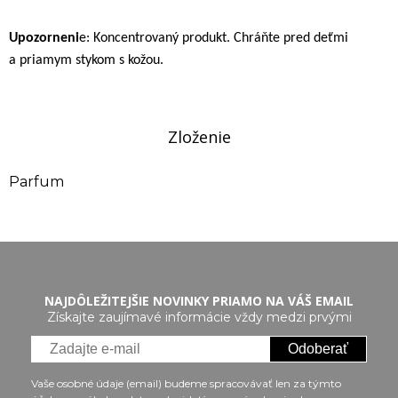
Upozorneni
e: Koncentrovaný produkt. Chráňte pred deťmi
a priamym stykom s kožou.
Zloženie
Parfum
NAJDÔLEŽITEJŠIE NOVINKY PRIAMO NA VÁŠ EMAIL
Získajte zaujímavé informácie vždy medzi prvými
Odoberať
Vaše osobné údaje (email) budeme spracovávať len za týmto