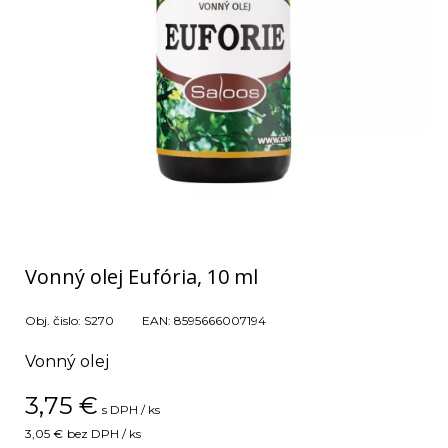
Vonný olej Eufória, 10 ml
Obj. čislo:
S270
EAN:
8595666007194
Vonný olej
3,75
€
s DPH / ks
3,05 €
bez DPH / ks