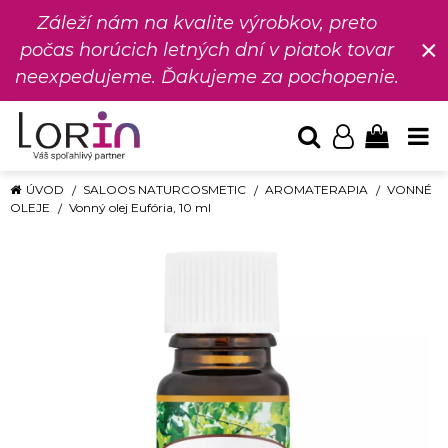
Záleží nám na kvalite výrobkov, preto
×
počas horúcich letných dní v piatok tovar
neexpedujeme. Ďakujeme za pochopenie.
ÚVOD
SALOOS NATURCOSMETIC
AROMATERAPIA
VONNÉ
OLEJE
Vonný olej Eufória, 10 ml