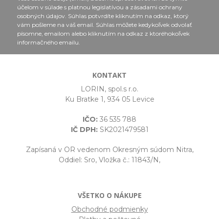
účelom v súlade s platnou legislatívou a zásadami ochrany
osobných údajov. Súhlas potvrdíte kliknutím na odkaz, ktorý
vám pošleme na váš email. Súhlas môžete kedykoľvek odvolať
písomne, emailom alebo kliknutím na odkaz z ktoréhokoľvek
informačného emailu.
KONTAKT
LORIN, spol.s r.o.
Ku Bratke 1, 934 05 Levice
IČO:
36 535 788
IČ DPH:
SK2021479581
Zapísaná v OR vedenom Okresným súdom Nitra,
Oddiel: Sro, Vložka č.: 11843/N,
VŠETKO O NÁKUPE
Obchodné podmienky