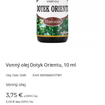
Vonný olej Dotyk Orientu, 10 ml
Obj. čislo:
S269
EAN:
8595666007187
Vonný olej
3,75
€
s DPH / ks
3,05 €
bez DPH / ks