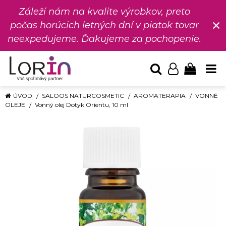
Záleží nám na kvalite výrobkov, preto
×
počas horúcich letných dní v piatok tovar
neexpedujeme. Ďakujeme za pochopenie.
ÚVOD
SALOOS NATURCOSMETIC
AROMATERAPIA
VONNÉ
OLEJE
Vonný olej Dotyk Orientu, 10 ml