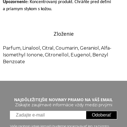
Upozorneni
e: Koncentrovaný produkt. Chráňte pred deťmi
a priamym stykom s kožou.
Zloženie
Parfum, Linalool, Citral, Coumarin, Geraniol, Alfa-
Isomethyl Ionone, Citronellol, Eugenol, Benzyl
Benzoate
NAJDÔLEŽITEJŠIE NOVINKY PRIAMO NA VÁŠ EMAIL
Získajte zaujímavé informácie vždy medzi prvými
Odoberať
Vaše osobné údaje (email) budeme spracovávať len za týmto