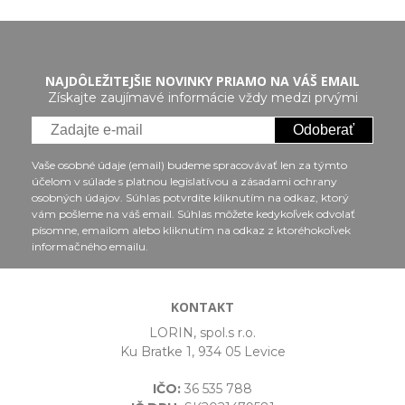
NAJDÔLEŽITEJŠIE NOVINKY PRIAMO NA VÁŠ EMAIL
Získajte zaujímavé informácie vždy medzi prvými
Odoberať
Vaše osobné údaje (email) budeme spracovávať len za týmto
účelom v súlade s platnou legislatívou a zásadami ochrany
osobných údajov. Súhlas potvrdíte kliknutím na odkaz, ktorý
vám pošleme na váš email. Súhlas môžete kedykoľvek odvolať
písomne, emailom alebo kliknutím na odkaz z ktoréhokoľvek
informačného emailu.
KONTAKT
LORIN, spol.s r.o.
Ku Bratke 1, 934 05 Levice
IČO:
36 535 788