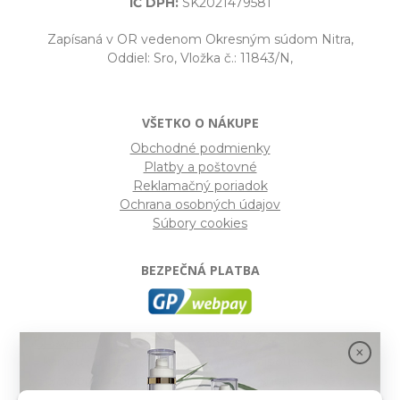
IČ DPH:
SK2021479581
Zapísaná v OR vedenom Okresným súdom Nitra,
Oddiel: Sro, Vložka č.: 11843/N,
VŠETKO O NÁKUPE
Obchodné podmienky
Platby a poštovné
Reklamačný poriadok
Ochrana osobných údajov
Súbory cookies
BEZPEČNÁ PLATBA
GP webpay
- Moderný a bezpečný systém pre platby
kartou na internete. Je jedným z najpoužívanejších
platobných brán na slovenských e-shopoch. Spĺňa
bezpečnostné požiadavky Mastercard, VISA a America