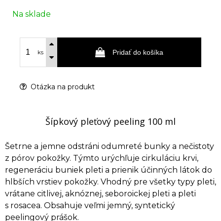
Na sklade
Pridať do košíka
ks
Otázka na produkt
Šípkový pleťový peeling 100 ml
Šetrne a jemne odstráni odumreté bunky a nečistoty
z pórov pokožky. Týmto urýchľuje cirkuláciu krvi,
regeneráciu buniek pleti a prienik účinných látok do
hlbších vrstiev pokožky. Vhodný pre všetky typy pleti,
vrátane citlivej, aknóznej, seboroickej pleti a pleti
s rosacea. Obsahuje veľmi jemný, syntetický
peelingový prášok.