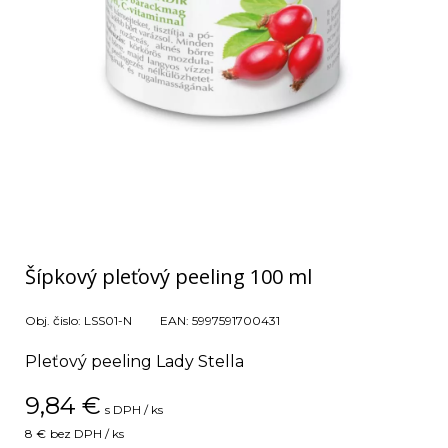
Šípkový pleťový peeling 100 ml
Obj. čislo:
LSS01-N
EAN:
5997591700431
Pleťový peeling Lady Stella
9,84
€
s DPH / ks
8 €
bez DPH / ks