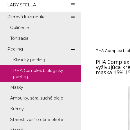
LADY STELLA
Pleťová kozmetika
Odlíčenie
Tonizácia
Peeling
PHA Complex biol
Klasický peeling
PHA Complex 
vyživujúca kr
PHA Complex biologický
maska 15% 1
peeling
Masky
Ampulky, séra, suché oleje
Krémy
Starostlivosť o očné okolie