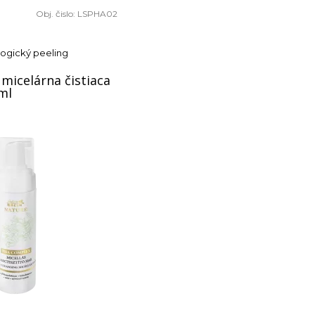
Obj. čislo:
LSPHA02
ogický peeling
micelárna čistiaca
ml