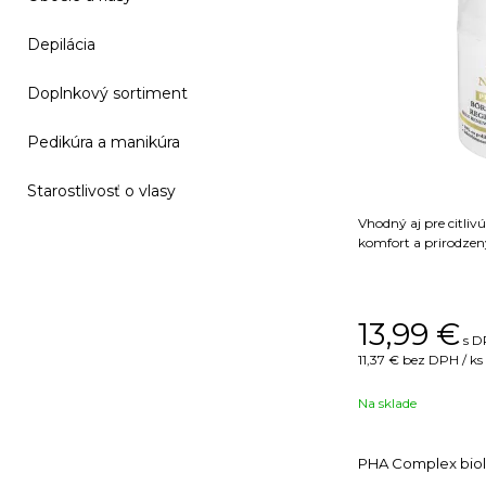
Depilácia
Doplnkový sortiment
Pedikúra a manikúra
Starostlivosť o vlasy
Vhodný aj pre citlivú
komfort a prirodzen
13,99
€
s D
11,37 €
bez DPH / ks
Na sklade
PHA Complex biol