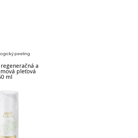
ogický peeling
regeneračná a
émová pleťová
50 ml