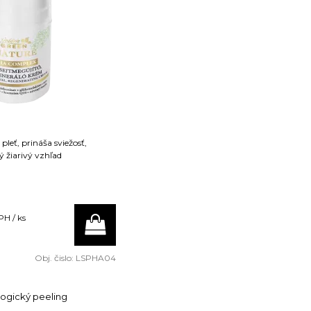
 pleť, prináša sviežosť,
ý žiarivý vzhľad
PH / ks
Obj. čislo:
LSPHA04
ogický peeling