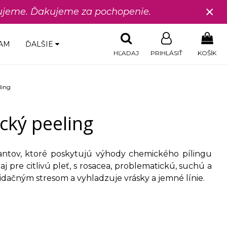
×
edujeme. Ďakujeme za pochopenie.
AM
ĎALŠIE
HĽADAJ
PRIHLÁSIŤ
KOŠÍK
ling
cký peeling
iantov, ktoré poskytujú výhody chemického pílingu
j pre citlivú pleť, s rosacea, problematickú, suchú a
xidačným stresom a vyhladzuje vrásky a jemné línie.