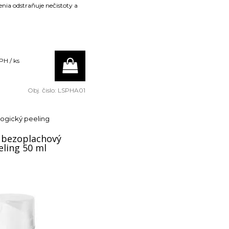
nia odstraňuje nečistoty a
PH / ks
Obj. čislo:
LSPHA01
ogický peeling
 bezoplachový
eling 50 ml