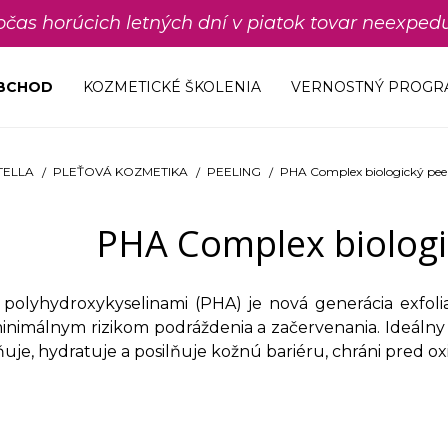
počas horúcich letných dní v piatok tovar neexp
OBCHOD
KOZMETICKÉ ŠKOLENIA
VERNOSTNÝ PROGR
TELLA
PLEŤOVÁ KOZMETIKA
PEELING
PHA Complex biologický pee
PHA Complex biologi
 polyhydroxykyselinami (PHA) je nová generácia exfol
 minimálnym rizikom podráždenia a začervenania. Ideálny a
uje, hydratuje a posilňuje kožnú bariéru, chráni pred o