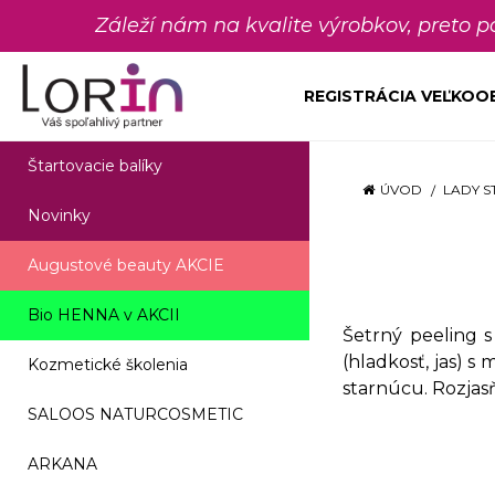
Záleží nám na kvalite výrobkov, preto 
REGISTRÁCIA VEĽKO
Štartovacie balíky
ÚVOD
LADY S
Novinky
Augustové beauty AKCIE
Bio HENNA v AKCII
Šetrný peeling s
(hladkosť, jas) s
Kozmetické školenia
starnúcu. Rozjasň
SALOOS NATURCOSMETIC
ARKANA