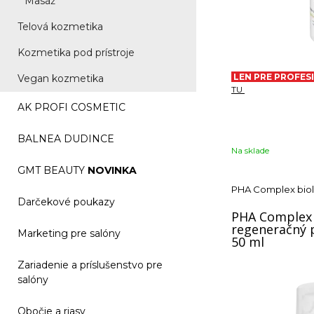
Masáž
Telová kozmetika
Kozmetika pod prístroje
LEN PRE PROFE
Vegan kozmetika
TU
AK PROFI COSMETIC
BALNEA DUDINCE
Na sklade
GMT BEAUTY
NOVINKA
PHA Complex biol
Darčekové poukazy
PHA Complex 
regeneračný 
Marketing pre salóny
50 ml
Zariadenie a príslušenstvo pre
salóny
Obočie a riasy