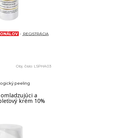
SIONÁLOV
-
REGISTRÁCIA
Obj. čislo:
LSPHA03
ogický peeling
omladzujúci a
pleťový krém 10%