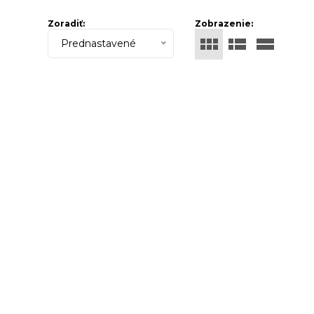
Zoradiť:
Zobrazenie:
Prednastavené