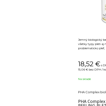
Jemný biologický bezoplachový peeling na
všetky typy pleti aj 
problematickú pleť,
18,52
€
s D
15,06 €
bez DPH / k
Na sklade
PHA Complex biol
PHA Complex 
PEELING PLET