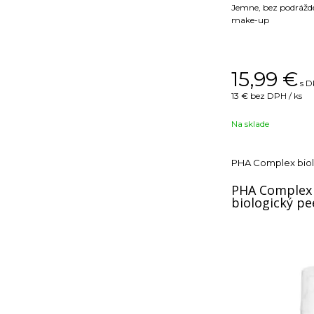
Jemne, bez podrážde
make-up
15,99
€
s D
13 €
bez DPH / ks
Na sklade
PHA Complex biol
PHA Complex
biologický pe