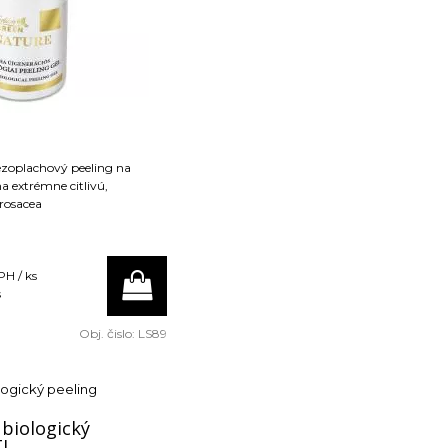
na extrémne citlivú,
 rosacea
PH / ks
s
Obj. čislo:
LS89
ogický peeling
biologický
I