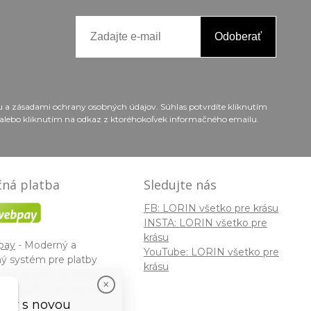
Odoberať
ou a zásadami ochrany osobných údajov. Súhlas potvrdíte kliknutím
alebo kliknutím na odkaz z ktoréhokoľvek informačného emailu.
ná platba
Sledujte nás
FB: LORIN všetko pre krásu
INSTA: LORIN všetko pre
krásu
pay
- Moderný a
YouTube: LORIN všetko pre
ý systém pre platby
krásu
a internete. Je jedným
žívanejších platobných
slovenských e-
vedy s novou