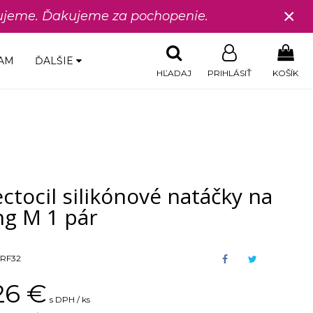
×
edujeme. Ďakujeme za pochopenie.
AM
ĎALŠIE
HĽADAJ
PRIHLÁSIŤ
KOŠÍK
ctocil silikónové natáčky na
ing M 1 pár
RF32
26
€
s DPH / ks