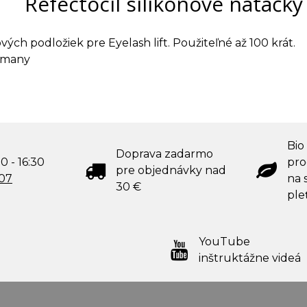
Refectocil silikónové natáčky 
nových podložiek pre Eyelash lift. Použiteľné až 100 krát.
rmany
Bio
Doprava zadarmo
0 - 16:30
pro
pre objednávky nad
707
na s
30 €
ple
YouTube
inštruktážne videá