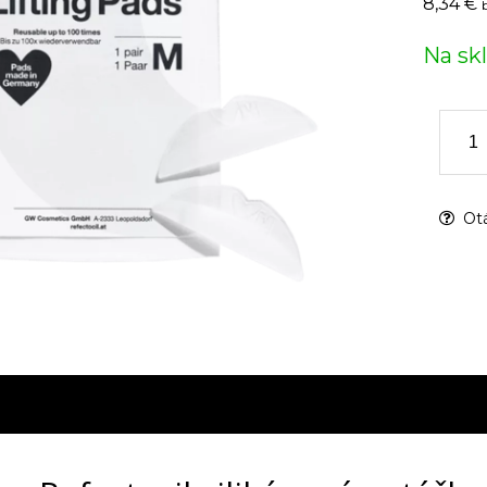
8,34 €
Na sk
Otá