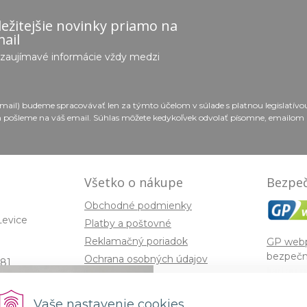
ežitejšie novinky priamo na
ail
e zaujímavé informácie vždy medzi
email) budeme spracovávať len za týmto účelom v súlade s platnou legislatív
 pošleme na váš email. Súhlas môžete kedykoľvek odvolať písomne, emailom 
Všetko o nákupe
Bezpeč
Obchodné podmienky
Levice
Platby a poštovné
Reklamačný poriadok
GP web
bezpečn
Ochrana osobných údajov
81
kartou n
Súbory cookies
z najpou
enom
brán na 
Spojenie prírody a 
Vaše nastavenie cookies
ra,