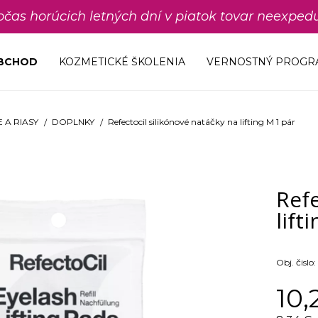
počas horúcich letných dní v piatok tovar neexp
OBCHOD
KOZMETICKÉ ŠKOLENIA
VERNOSTNÝ PROGR
 A RIASY
DOPLNKY
Refectocil silikónové natáčky na lifting M 1 pár
Refe
lift
Obj. čislo:
10,