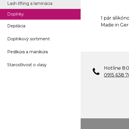
Lash lifting a laminácia
Doplnky
1 pár silikó
Made in Ge
Depilácia
Doplnkový sortiment
Pedikúra a manikúra
Starostlivosť o vlasy
Hotline 8:0
0915 638 