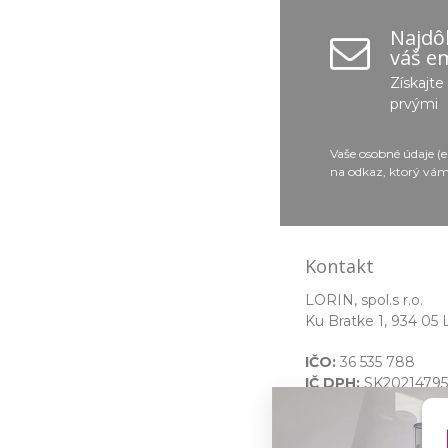
Najdôl
váš em
Získajt
prvými
Vaše osobné údaje (
na odkaz, ktorý vám
Kontakt
LORIN, spol.s r.o.
Ku Bratke 1, 934 05 
IČO:
36 535 788
IČ DPH:
SK20214795
Zapísaná v OR ved
Okresným súdom Nit