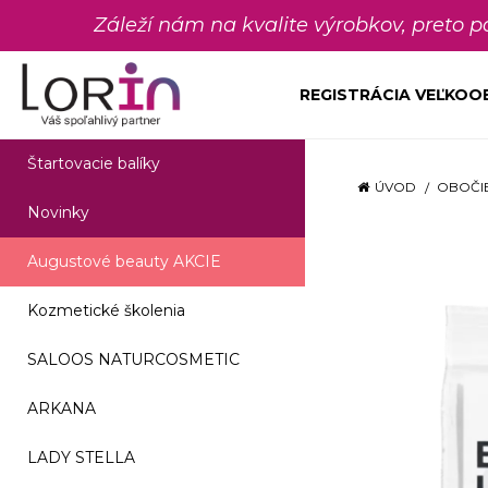
Záleží nám na kvalite výrobkov, preto 
REGISTRÁCIA VEĽKO
Štartovacie balíky
ÚVOD
OBOČIE
Novinky
Augustové beauty AKCIE
Kozmetické školenia
SALOOS NATURCOSMETIC
ARKANA
LADY STELLA