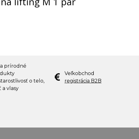
na lifting M 1 pár
 a prírodné
dukty
Veľkobchod
tarostlivosť o telo,
registrácia B2B
ť a vlasy