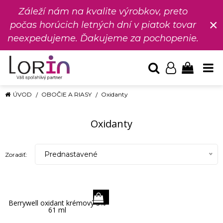
Záleží nám na kvalite výrobkov, preto
×
počas horúcich letných dní v piatok tovar
neexpedujeme. Ďakujeme za pochopenie.
ÚVOD
OBOČIE A RIASY
Oxidanty
Oxidanty
Prednastavené
Zoradiť:
Berrywell oxidant krémový 3%
61 ml