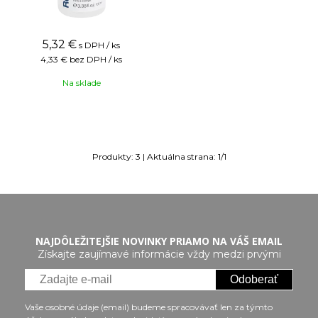
5,32
€
s DPH / ks
4,33 €
bez DPH / ks
Na sklade
Produkty:
3
| Aktuálna strana:
1
/
1
NAJDÔLEŽITEJŠIE NOVINKY PRIAMO NA VÁŠ EMAIL
Získajte zaujímavé informácie vždy medzi prvými
Odoberať
Vaše osobné údaje (email) budeme spracovávať len za týmto