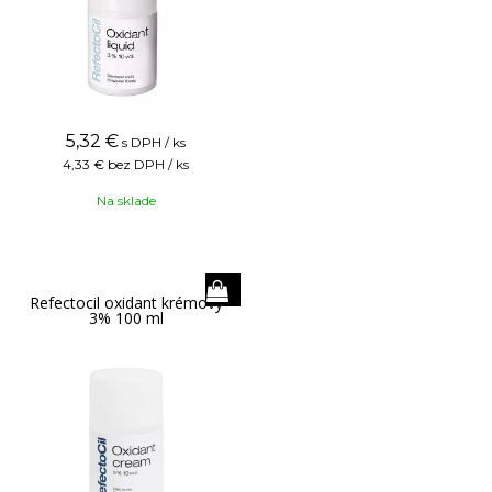
5,32
€
s DPH / ks
4,33 €
bez DPH / ks
Na sklade
Refectocil oxidant krémový
3% 100 ml