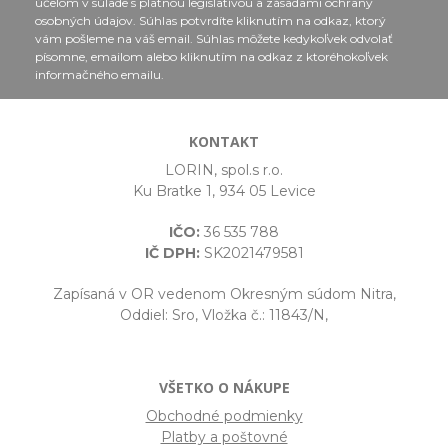
účelom v súlade s platnou legislatívou a zásadami ochrany
osobných údajov. Súhlas potvrdíte kliknutím na odkaz, ktorý
vám pošleme na váš email. Súhlas môžete kedykoľvek odvolať
písomne, emailom alebo kliknutím na odkaz z ktoréhokoľvek
informačného emailu.
KONTAKT
LORIN, spol.s r.o.
Ku Bratke 1, 934 05 Levice
IČO:
36 535 788
IČ DPH:
SK2021479581
Zapísaná v OR vedenom Okresným súdom Nitra,
Oddiel: Sro, Vložka č.: 11843/N,
VŠETKO O NÁKUPE
Obchodné podmienky
Platby a poštovné