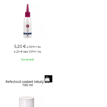
5,20
€
s DPH / ks
4,23 €
bez DPH / ks
Na sklade
Refectocil oxidant tekutý 3%
100 ml