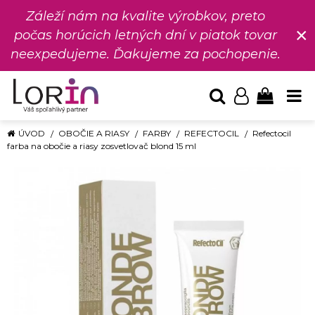
Záleží nám na kvalite výrobkov, preto
×
počas horúcich letných dní v piatok tovar
neexpedujeme. Ďakujeme za pochopenie.
ÚVOD
OBOČIE A RIASY
FARBY
REFECTOCIL
Refectocil
farba na obočie a riasy zosvetlovač blond 15 ml