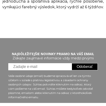
jednoduchá a spoľahlivá aplikácia, rýchle pôsobenie,
vynikajúci farebný výsledok, ktorý vydrží až 6 týždňov.
NAJDÔLEŽITEJŠIE NOVINKY PRIAMO NA VÁŠ EMAIL
Získajte zaujímavé informácie vždy medzi prvými
Odoberať
Vaše osobné údaje (email) budeme spracovávať len za týmto
účelom v súlade s platnou legislatívou a zásadami ochrany
osobných údajov. Súhlas potvrdíte kliknutím na odkaz, ktorý
vám pošleme na váš email. Súhlas môžete kedykoľvek odvolať
písomne, emailom alebo kliknutím na odkaz z ktoréhokoľvek
informačného emailu.