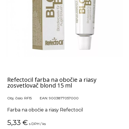
Refectocil farba na obočie a riasy
zosvetlovač blond 15 ml
Obj. čislo:
RF15
EAN:
9003877057000
Farba na obočie a riasy Refectocil
5,33
€
s DPH / ks