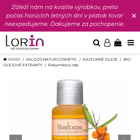
Záleží nám na kvalite výrobkov, preto
×
počas horúcich letných dní v piatok tovar
neexpedujeme. Ďakujeme za pochopenie.
ÚVOD
SALOOS NATURCOSMETIC
RASTLINNÉ OLEJE
BIO
OLEJOVÉ EXTRAKTY
Rakytníkový olej