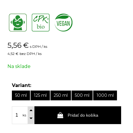
,
,
5,56
€
s DPH / ks
4,52 €
bez DPH / ks
Na sklade
Variant:
50 ml
125 ml
250 ml
500 ml
1000 ml
Pridať do košíka
ks