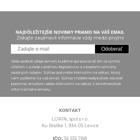
NAJDÔLEŽITEJŠIE NOVINKY PRIAMO NA VÁŠ EMAIL
Získajte zaujímavé informácie vždy medzi prvými
Odoberať
Vaše osobné údaje (email) budeme spracovávať len za týmto
účelom v súlade s platnou legislatívou a zásadami ochrany
osobných údajov. Súhlas potvrdíte kliknutím na odkaz, ktorý
vám pošleme na váš email. Súhlas môžete kedykoľvek odvolať
písomne, emailom alebo kliknutím na odkaz z ktoréhokoľvek
informačného emailu.
KONTAKT
LORIN, spol.s r.o.
Ku Bratke 1, 934 05 Levice
IČO:
36 535 788