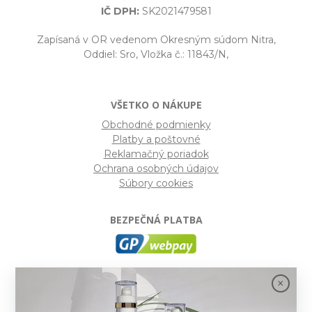
IČ DPH:
SK2021479581
Zapísaná v OR vedenom Okresným súdom Nitra,
Oddiel: Sro, Vložka č.: 11843/N,
VŠETKO O NÁKUPE
Obchodné podmienky
Platby a poštovné
Reklamačný poriadok
Ochrana osobných údajov
Súbory cookies
BEZPEČNÁ PLATBA
GP webpay
- Moderný a bezpečný systém pre platby
kartou na internete. Je jedným z najpoužívanejších
platobných brán na slovenských e-shopoch. Spĺňa