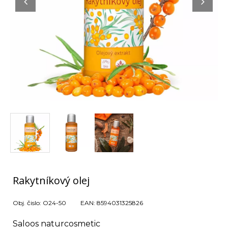
Rakytníkový olej
Obj. čislo:
O24-50
EAN:
8594031325826
Saloos naturcosmetic