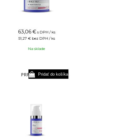
63,06
€
s DPH / ks
51,27 €
bez DPH / ks
Na sklade
PRP Elixir 20 ml