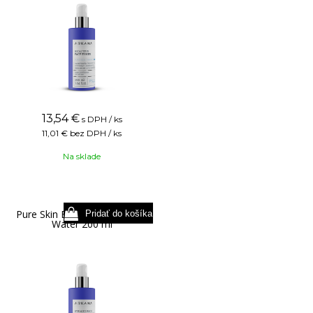
13,54
€
s DPH / ks
11,01 €
bez DPH / ks
Na sklade
Pure Skin Eye + Face Micellar
Water 200 ml