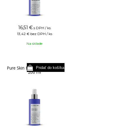
16,51
€
s DPH / ks
13,42 €
bez DPH / ks
Na sklade
Pure Skin Bioactive Face Milk
200 ml