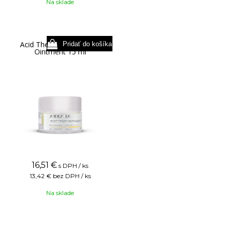
Na sklade
Acid Therapy Post Treat
Ointment 15 ml
16,51
€
s DPH / ks
13,42 €
bez DPH / ks
Na sklade