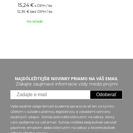
15,24
€
s DPH / ks
12,39 €
bez DPH / ks
Na sklade
NAJDÔLEŽITEJŠIE NOVINKY PRIAMO NA VÁŠ EMAIL
Získajte zaujímavé informácie vždy medzi prvými
Odoberať
Vaše osobné údaje (email) budeme spracovávať len za týmto
účelom v súlade s platnou legislatívou a zásadami ochrany
osobných údajov. Súhlas potvrdíte kliknutím na odkaz, ktorý
vám pošleme na váš email. Súhlas môžete kedykoľvek odvolať
písomne, emailom alebo kliknutím na odkaz z ktoréhokoľvek
informačného emailu.