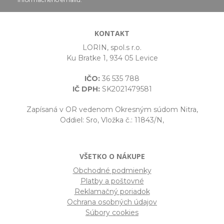
KONTAKT
LORIN, spol.s r.o.
Ku Bratke 1, 934 05 Levice
IČO:
36 535 788
IČ DPH:
SK2021479581
Zapísaná v OR vedenom Okresným súdom Nitra,
Oddiel: Sro, Vložka č.: 11843/N,
VŠETKO O NÁKUPE
Obchodné podmienky
Platby a poštovné
Reklamačný poriadok
Ochrana osobných údajov
Súbory cookies