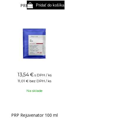
PRP Mask 1 ks
13,54
€
s DPH / ks
11,01 €
bez DPH / ks
Na sklade
PRP Rejuvenator 100 ml