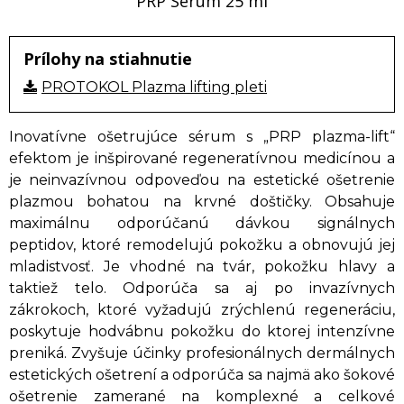
PRP Serum 25 ml
Prílohy na stiahnutie
PROTOKOL Plazma lifting pleti
Inovatívne ošetrujúce sérum s „PRP plazma-lift“
efektom je inšpirované regeneratívnou medicínou a
je neinvazívnou odpoveďou na estetické ošetrenie
plazmou bohatou na krvné doštičky. Obsahuje
maximálnu odporúčanú dávkou signálnych
peptidov, ktoré remodelujú pokožku a obnovujú jej
mladistvosť. Je vhodné na tvár, pokožku hlavy a
taktiež telo. Odporúča sa aj po invazívnych
zákrokoch, ktoré vyžadujú zrýchlenú regeneráciu,
poskytuje hodvábnu pokožku do ktorej intenzívne
preniká. Zvyšuje účinky profesionálnych dermálnych
estetických ošetrení a odporúča sa najmä ako šokové
ošetrenie zamerané na komplexné a celkové