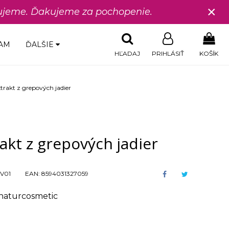
×
edujeme. Ďakujeme za pochopenie.
AM
ĎALŠIE
HĽADAJ
PRIHLÁSIŤ
KOŠÍK
trakt z grepových jadier
akt z grepových jadier
V01
EAN:
8594031327059
 naturcosmetic