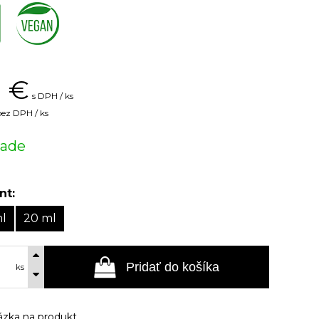
,
1
€
s DPH / ks
bez DPH / ks
lade
nt:
ml
20 ml
Pridať do košíka
ks
zka na produkt