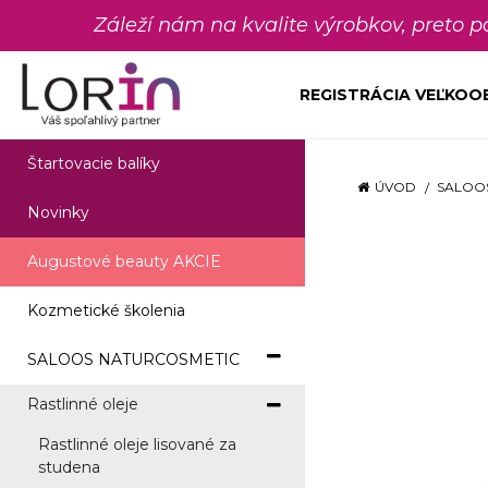
Záleží nám na kvalite výrobkov, preto 
REGISTRÁCIA VEĽKO
Štartovacie balíky
ÚVOD
SALOO
Novinky
Augustové beauty AKCIE
Kozmetické školenia
SALOOS NATURCOSMETIC
Rastlinné oleje
Rastlinné oleje lisované za
studena