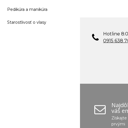
Pedikúra a manikúra
Starostlivosť o vlasy
Hotline 8:0
0915 638 
Najdôl
váš em
Získajt
prvými