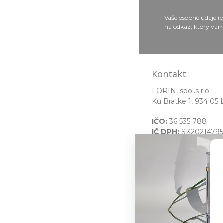
Vaše osobné údaje (
na odkaz, ktorý vám
Kontakt
LORIN, spol.s r.o.
Ku Bratke 1, 934 05 
IČO:
36 535 788
IČ DPH:
SK20214795
Zapísaná v OR ved
Okresným súdom Nit
Oddiel: Sro, Vložka č.