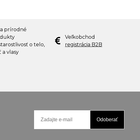
 a prírodné
dukty
Veľkobchod
tarostlivosť o telo,
registrácia B2B
ť a vlasy
Odoberať