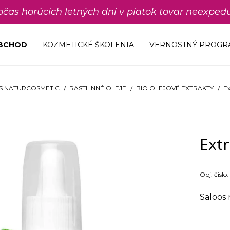
počas horúcich letných dní v piatok tovar neexp
OBCHOD
KOZMETICKÉ ŠKOLENIA
VERNOSTNÝ PROGR
S NATURCOSMETIC
RASTLINNÉ OLEJE
BIO OLEJOVÉ EXTRAKTY
Ex
Extr
Obj. čislo:
Saloos