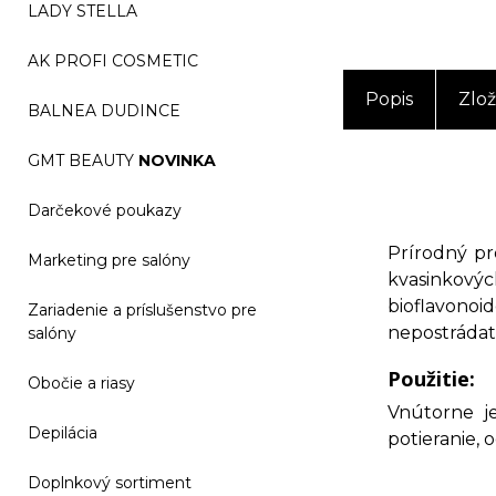
LADY STELLA
AK PROFI COSMETIC
Popis
Zlož
BALNEA DUDINCE
GMT BEAUTY
NOVINKA
Darčekové poukazy
Prírodný pr
Marketing pre salóny
kvasinkovýc
bioflavono
Zariadenie a príslušenstvo pre
nepostrádat
salóny
Použitie:
Obočie a riasy
Vnútorne je
Depilácia
potieranie, 
Doplnkový sortiment