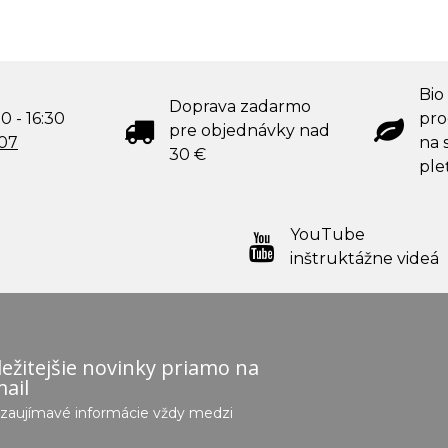
Bio
Doprava zadarmo
0 - 16:30
pro
pre objednávky nad
707
na s
30 €
ple
YouTube
inštruktážne videá
ežitejšie novinky priamo na
ail
e zaujímavé informácie vždy medzi