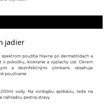
h jadier
 spektrom použitia hlavne pri dermatitídach a
sť o pokožku, kloktanie a výplachy úst. Okrem
álnymi a dezinfekčnými účinkami, obsahuje
né používanie.
200ml vody. Na vonkajšiu aplikáciu, teda na
e náhradou pestrej stravy.