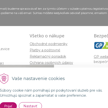
email) budeme spracovávať len za týmto účelom v súlade s platnou legislatív
 pošleme na váš email. Súhlas môžete kedykoľvek odvolať písomne, emailom 
Všetko o nákupe
Bezpeč
Obchodné podmienky
Levice
Platby a poštovné
Reklamačný poriadok
GP web
bezpečn
Ochrana osobných údajov
81
kartou n
Súbory cookies
z najpou
enom
brán na 
Spojenie prírody a 
Vaše nastavenie cookies
ra,
shopoch
kozmetikou GMT B
: 11843/N,
požiadav
Súbory cookie nám pomáhajú pri poskytovaní služieb pre vás.
America
Umožňujú spoznať a zapamätať si vaše preferencie.
Nakupo
Nastaviť
Prijať