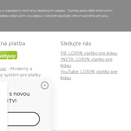
ou a zásadami ochrany osobných údajov. Súhlas potvrdíte kliknutím
alebo kliknutím na odkaz z ktoréhokoľvek informačného emailu.
ná platba
Sledujte nás
FB: LORIN všetko pre krásu
INSTA: LORIN všetko pre
krásu
pay
- Moderný a
YouTube: LORIN všetko pre
ý systém pre platby
krásu
a internete. Je jedným
žívanejších platobných
slovenských e-
vedy s novou
. Spĺňa bezpečnostné
EAUTY!
ky Mastercard, VISA a
 Express.
vať