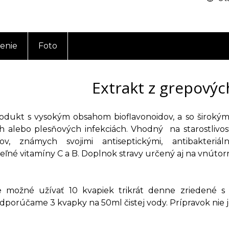
enie
Foto
Extrakt z grepovýc
odukt s vysokým obsahom bioflavonoidov, a so širokým
h alebo plesňových infekciách. Vhodný na starostlivo
idov, známych svojimi antiseptickými, antibakteri
eľné vitamíny C a B. Doplnok stravy určený aj na vnútor
 možné užívať 10 kvapiek trikrát denne zriedené s 
odporúčame 3 kvapky na 50ml čistej vody. Prípravok nie j