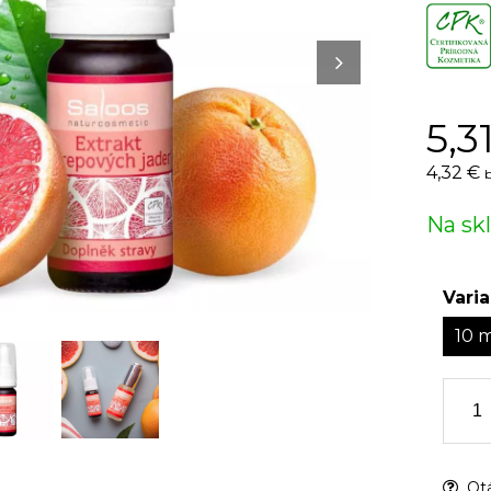
5,3
4,32 €
Na sk
Varia
10 
Otá