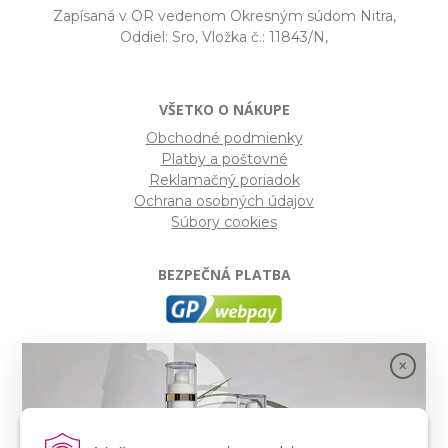
Zapísaná v OR vedenom Okresným súdom Nitra,
Oddiel: Sro, Vložka č.: 11843/N,
VŠETKO O NÁKUPE
Obchodné podmienky
Platby a poštovné
Reklamačný poriadok
Ochrana osobných údajov
Súbory cookies
BEZPEČNÁ PLATBA
GP webpay
- Moderný a bezpečný systém pre platby
kartou na internete. Je jedným z najpoužívanejších
platobných brán na slovenských e-shopoch. Spĺňa
bezpečnostné požiadavky Mastercard, VISA a America
Express.