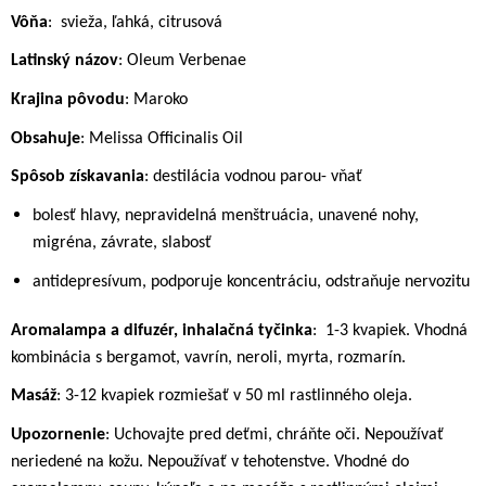
Vôňa
:
svieža, ľahká, citrusová
Latinský názov
: Oleum Verbenae
Krajina pôvodu
: Maroko
Obsahuje
: Melissa Officinalis Oil
Spôsob získavania
: destilácia vodnou parou- vňať
bolesť hlavy, nepravidelná menštruácia, unavené nohy,
migréna, závrate, slabosť
antidepresívum, podporuje koncentráciu, odstraňuje nervozitu
Aromalampa a difuzér, inhalačná tyčinka
:
1-3 kvapiek. Vhodná
kombinácia s bergamot, vavrín, neroli, myrta, rozmarín.
Masáž
: 3-12 kvapiek rozmiešať v 50 ml rastlinného oleja.
Upozornenie
: Uchovajte pred deťmi, chráňte oči. Nepoužívať
neriedené na kožu. Nepoužívať v tehotenstve. Vhodné do