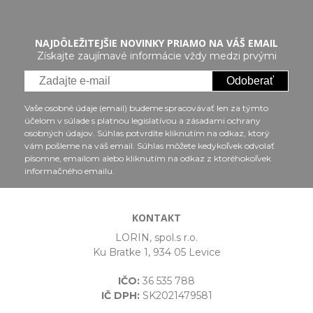
NAJDÔLEŽITEJŠIE NOVINKY PRIAMO NA VÁŠ EMAIL
Získajte zaujímavé informácie vždy medzi prvými
Odoberať
Vaše osobné údaje (email) budeme spracovávať len za týmto
účelom v súlade s platnou legislatívou a zásadami ochrany
osobných údajov. Súhlas potvrdíte kliknutím na odkaz, ktorý
vám pošleme na váš email. Súhlas môžete kedykoľvek odvolať
písomne, emailom alebo kliknutím na odkaz z ktoréhokoľvek
informačného emailu.
KONTAKT
LORIN, spol.s r.o.
Ku Bratke 1, 934 05 Levice
IČO:
36 535 788
IČ DPH:
SK2021479581