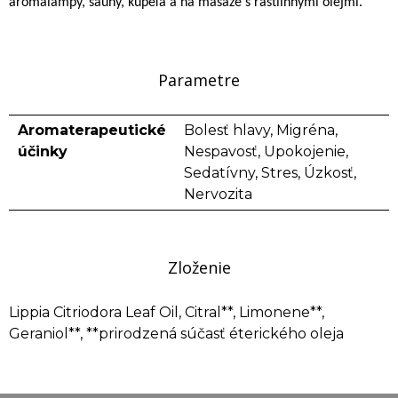
aromalampy, sauny, kúpeľa a na masáže s rastlinnými olejmi.
Parametre
Aromaterapeutické
Bolesť hlavy, Migréna,
účinky
Nespavosť, Upokojenie,
Sedatívny, Stres, Úzkosť,
Nervozita
Zloženie
Lippia Citriodora Leaf Oil, Citral**, Limonene**,
Geraniol**, **prirodzená súčasť éterického oleja