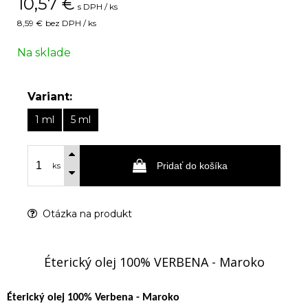
10,57
€
s DPH / ks
8,59 €
bez DPH / ks
Na sklade
Variant:
1 ml
5 ml
Pridať do košíka
ks
Otázka na produkt
Éterický olej 100% VERBENA - Maroko
Éterický olej 100% Verbena - Maroko