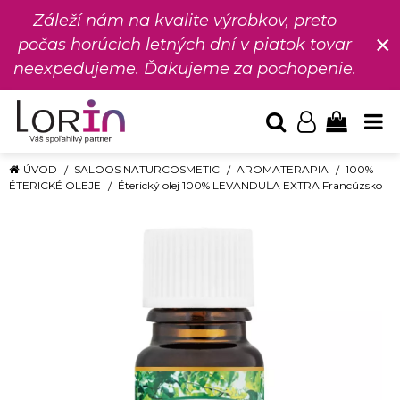
Záleží nám na kvalite výrobkov, preto
×
počas horúcich letných dní v piatok tovar
neexpedujeme. Ďakujeme za pochopenie.
ÚVOD
SALOOS NATURCOSMETIC
AROMATERAPIA
100%
ÉTERICKÉ OLEJE
Éterický olej 100% LEVANDUĽA EXTRA Francúzsko