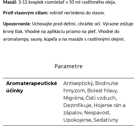
Masáž
: 3-12 kvapiek rozmiešať v 50 ml rastlinného oleja.
Proti vlasovým všiam:
votrieť neriedenú do vlasov.
Upozornenie
: Uchovajte pred deťmi, chráňte oči. Výrazne znižuje
krvný tlak. Vhodné na aplikáciu priamo na pleť. Vhodné do
aromalampy, sauny, kúpeľa a na masáže s rastlinnými olejmi.
Parametre
Aromaterapeutické
Antiseptický, Bodnutie
účinky
hmyzom, Bolesť hlavy,
Migréna, Čistí vzduch,
Dezinfikuje, Hojenie rán a
zápalov, Nespavosť,
Upokojenie, Sedatívny