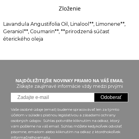
Zloženie
Lavandula Angustifolia Oil, Linalool**, Limonene**,
Geraniol**, Coumarin**, **prirodzená súčasť
éterického oleja
NAJDÔLEŽITEJŠIE NOVINKY PRIAMO NA VÁŠ EMAIL
Získajte zaujímavé informácie vždy medzi prvými
Odoberať
Vaše osobné údaje (email) budeme spracovávať len za týmto
účelom v súlade s platnou legislatívou a zásadami ochrany
osobných údajov. Súhlas potvrdíte kliknutím na odkaz, ktorý
vám pošleme na váš email. Súhlas môžete kedykoľvek odvolať
písomne, emailom alebo kliknutím na odkaz z ktoréhokoľvek
informačného emailu.