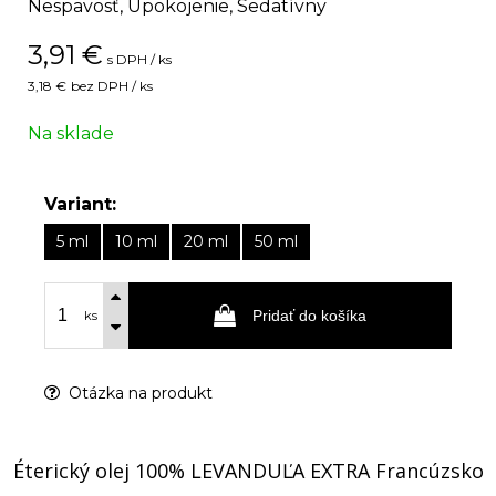
Nespavosť, Upokojenie, Sedatívny
3,91
€
s DPH / ks
3,18 €
bez DPH / ks
Na sklade
Variant:
5 ml
10 ml
20 ml
50 ml
Pridať do košíka
ks
Otázka na produkt
Éterický olej 100% LEVANDUĽA EXTRA Francúzsko