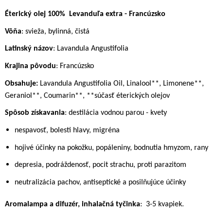
Éterický olej 100%
Levanduľa extra - Francúzsko
Vôňa
: svieža, bylinná, čistá
Latinský názov
: Lavandula Angustifolia
Krajina pôvodu
: Francúzsko
Obsahuje:
Lavandula Angustifolia Oil, Linalool**, Limonene**,
Geraniol**, Coumarin**, **súčasť éterických olejov
Spôsob získavania
: destilácia vodnou parou - kvety
nespavosť, bolesti hlavy, migréna
hojivé účinky na pokožku, popáleniny, bodnutia hmyzom, rany
depresia, podráždenosť, pocit strachu, proti parazitom
neutralizácia pachov, antiseptické a posilňujúce účinky
Aromalampa a difuzér, inhalačná tyčinka
:
3-5 kvapiek.