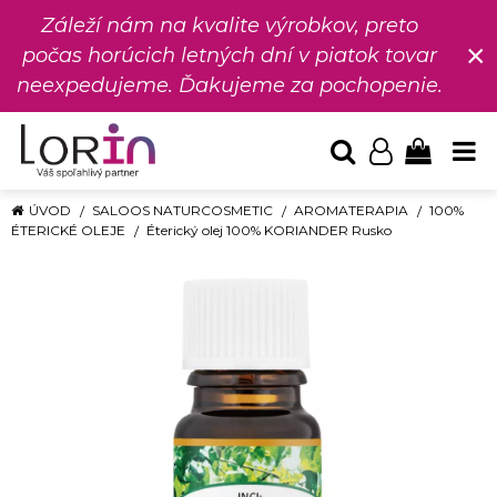
Záleží nám na kvalite výrobkov, preto
×
počas horúcich letných dní v piatok tovar
neexpedujeme. Ďakujeme za pochopenie.
ÚVOD
SALOOS NATURCOSMETIC
AROMATERAPIA
100%
ÉTERICKÉ OLEJE
Éterický olej 100% KORIANDER Rusko