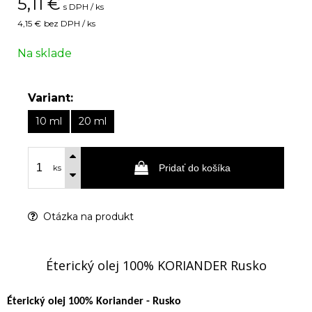
5,11
€
s DPH / ks
4,15 €
bez DPH / ks
Na sklade
Variant:
10 ml
20 ml
Pridať do košíka
ks
Otázka na produkt
Éterický olej 100% KORIANDER Rusko
Éterický olej 100% Koriander - Rusko