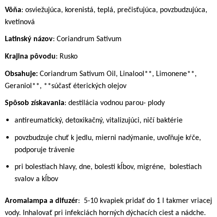
Vôňa
: osviežujúca, korenistá, teplá, prečisťujúca, povzbudzujúca,
kvetinová
Latinský názov
: Coriandrum Sativum
Krajina pôvodu
: Rusko
Obsahuje:
Coriandrum Sativum Oil, Linalool**, Limonene**,
Geraniol**, **súčasť éterických olejov
Spôsob získavania
: destilácia vodnou parou- plody
antireumatický, detoxikačný, vitalizujúci, ničí baktérie
povzbudzuje chuť k jedlu, mierni nadýmanie, uvoľňuje kŕče,
podporuje trávenie
pri bolestiach hlavy, dne, bolesti kĺbov, migréne,
bolestiach
svalov a kĺbov
Aromalampa a difuzér
:
5-10 kvapiek pridať do 1 l takmer vriacej
vody. Inhalovať pri infekciách horných dýchacích ciest a nádche.