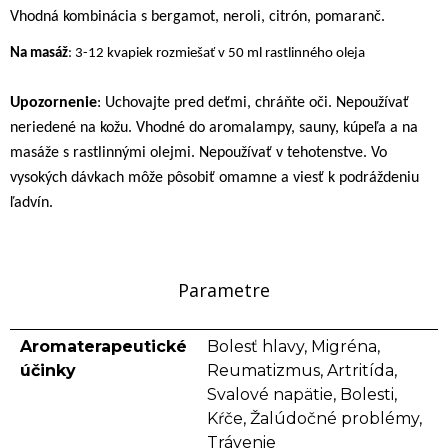
Vhodná kombinácia s bergamot, neroli, citrón, pomaranč.
Na masáž
: 3-12 kvapiek rozmiešať v 50 ml rastlinného oleja
Upozornenie
: Uchovajte pred deťmi, chráňte oči. Nepoužívať
neriedené na kožu. Vhodné do aromalampy, sauny, kúpeľa a na
masáže s rastlinnými olejmi. Nepoužívať v tehotenstve. Vo
vysokých dávkach môže pôsobiť omamne a viesť k podráždeniu
ľadvín.
Parametre
Aromaterapeutické
Bolesť hlavy, Migréna,
účinky
Reumatizmus, Artritída,
Svalové napätie, Bolesti,
Kŕče, Žalúdočné problémy,
Trávenie