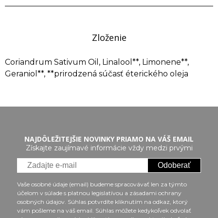
Zloženie
Coriandrum Sativum Oil, Linalool**, Limonene**,
Geraniol**, **prirodzená súčasť éterického oleja
NAJDÔLEŽITEJŠIE NOVINKY PRIAMO NA VÁŠ EMAIL
Získajte zaujímavé informácie vždy medzi prvými
Odoberať
Vaše osobné údaje (email) budeme spracovávať len za týmto
účelom v súlade s platnou legislatívou a zásadami ochrany
osobných údajov. Súhlas potvrdíte kliknutím na odkaz, ktorý
vám pošleme na váš email. Súhlas môžete kedykoľvek odvolať