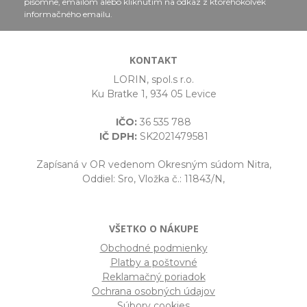
písomne, emailom alebo kliknutím na odkaz z ktoréhokoľvek
informačného emailu.
KONTAKT
LORIN, spol.s r.o.
Ku Bratke 1, 934 05 Levice
IČO:
36 535 788
IČ DPH:
SK2021479581
Zapísaná v OR vedenom Okresným súdom Nitra,
Oddiel: Sro, Vložka č.: 11843/N,
VŠETKO O NÁKUPE
Obchodné podmienky
Platby a poštovné
Reklamačný poriadok
Ochrana osobných údajov
Súbory cookies