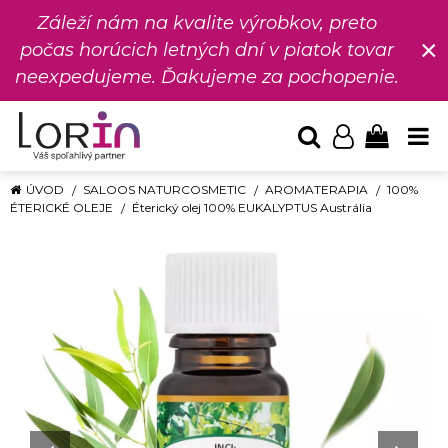
Záleží nám na kvalite výrobkov, preto
×
počas horúcich letných dní v piatok tovar
neexpedujeme. Ďakujeme za pochopenie.
ÚVOD
SALOOS NATURCOSMETIC
AROMATERAPIA
100%
ÉTERICKÉ OLEJE
Éterický olej 100% EUKALYPTUS Austrália