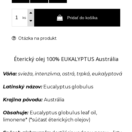
Pridať do košíka
ks
Otázka na produkt
Éterický olej 100% EUKALYPTUS Austrália
Vôňa:
svieža, intenzívna, ostrá, trpká, eukalyptová
Latinský názov:
Eucalyptus globulus
Krajina pôvodu:
Austrália
Obsahuje:
Eucalyptus globulus leaf oil,
limonene* (*súčasť éterických olejov)