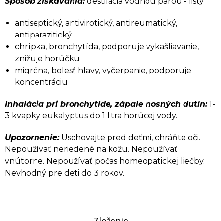
Spôsob získavania:
destilácia vodnou parou - listy
antiseptický, antivirotický, antireumatický,
antiparazitický
chrípka, bronchytída, podporuje vykašliavanie,
znižuje horúčku
migréna, bolesť hlavy, vyčerpanie, podporuje
koncentráciu
Inhalácia pri bronchytíde, zápale nosných dutín:
1-
3 kvapky eukalyptus do 1 litra horúcej vody.
Upozornenie:
Uschovajte pred deťmi, chráňte oči.
Nepoužívať neriedené na kožu. Nepoužívať
vnútorne. Nepoužívať počas homeopatickej liečby.
Nevhodný pre deti do 3 rokov.
Zloženie