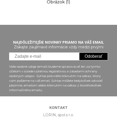
Obrázok (1)
NAJDÔLEŽITEJŠIE NOVINKY PRIAMO NA VÁŠ EMAIL
Získajte zaujímavé informácie vždy medzi prvými
Odoberať
Vaše osobné údaje (email) budeme spracovávať len za týmto
účelom v súlade s platnou legislatívou a zásadami ochrany
osobných údajov. Súhlas potvrdíte kliknutím na odkaz, ktorý
vám pošleme na váš email. Súhlas môžete kedykoľvek odvolať
písomne, emailom alebo kliknutím na odkaz z ktoréhokoľvek
informačného emailu.
KONTAKT
LORIN, spol.s r.o.