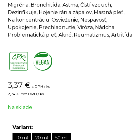
Migréna, Bronchitída, Astma, Čistí vzduch,
Dezinfikuje, Hojenie rán a zápalov, Mastná pleť,
Na koncentráciu, Osvieženie, Nespavosť,
Upokojenie, Prechladnutie, Viróza, Nádcha,
Problematická pleť, Akné, Reumatizmus, Artritída
,
3,37
€
s DPH / ks
2,74 €
bez DPH / ks
Na sklade
Variant:
10 ml
20 ml
50 ml