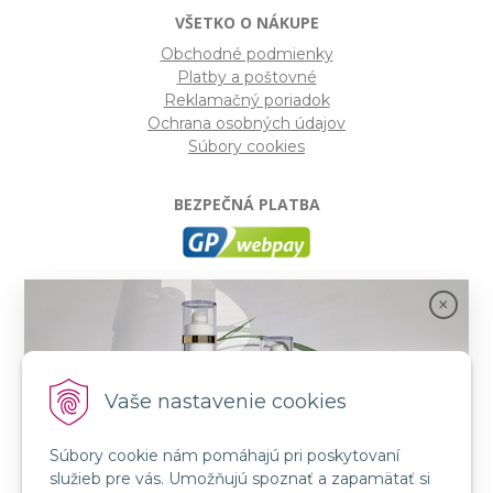
VŠETKO O NÁKUPE
Obchodné podmienky
Platby a poštovné
Reklamačný poriadok
Ochrana osobných údajov
Súbory cookies
BEZPEČNÁ PLATBA
GP webpay
- Moderný a bezpečný systém pre platby
kartou na internete. Je jedným z najpoužívanejších
platobných brán na slovenských e-shopoch. Spĺňa
bezpečnostné požiadavky Mastercard, VISA a America
Express.
Vaše nastavenie cookies
Súbory cookie nám pomáhajú pri poskytovaní
SLEDUJTE NÁS
služieb pre vás. Umožňujú spoznať a zapamätať si