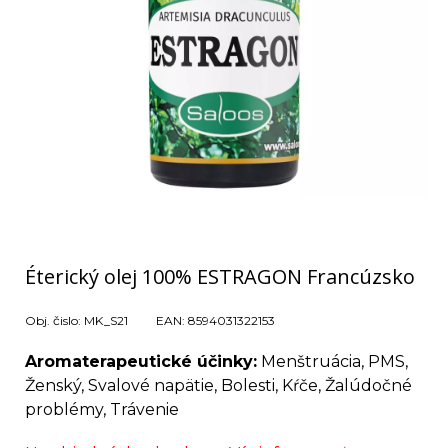
Éterický olej 100% ESTRAGON Francúzsko
Obj. čislo:
MK_S21
EAN:
8594031322153
Aromaterapeutické účinky:
Menštruácia, PMS,
Ženský, Svalové napätie, Bolesti, Kŕče, Žalúdočné
problémy, Trávenie