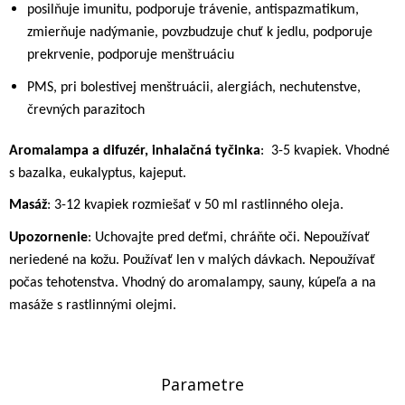
posilňuje imunitu, podporuje trávenie, antispazmatikum,
zmierňuje nadýmanie, povzbudzuje chuť k jedlu, podporuje
prekrvenie, podporuje menštruáciu
PMS, pri bolestivej menštruácii, alergiách, nechutenstve,
črevných parazitoch
Aromalampa a difuzér, inhalačná tyčinka
:
3-5 kvapiek. Vhodné
s bazalka, eukalyptus, kajeput.
Masáž
: 3-12 kvapiek rozmiešať v 50 ml rastlinného oleja.
Upozornenie
: Uchovajte pred deťmi, chráňte oči. Nepoužívať
neriedené na kožu. Používať len v malých dávkach. Nepoužívať
počas tehotenstva. Vhodný do aromalampy, sauny, kúpeľa a na
masáže s rastlinnými olejmi.
Parametre