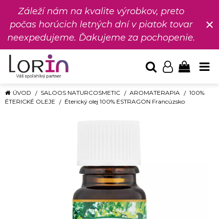
Záleží nám na kvalite výrobkov, preto
×
počas horúcich letných dní v piatok tovar
neexpedujeme. Ďakujeme za pochopenie.
ÚVOD
SALOOS NATURCOSMETIC
AROMATERAPIA
100%
ÉTERICKÉ OLEJE
Éterický olej 100% ESTRAGON Francúzsko