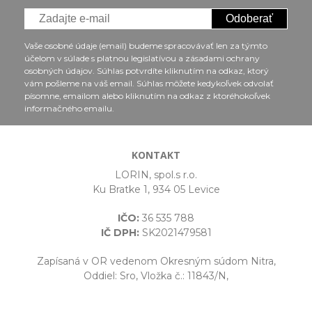
Odoberať
Vaše osobné údaje (email) budeme spracovávať len za týmto
účelom v súlade s platnou legislatívou a zásadami ochrany
osobných údajov. Súhlas potvrdíte kliknutím na odkaz, ktorý
vám pošleme na váš email. Súhlas môžete kedykoľvek odvolať
písomne, emailom alebo kliknutím na odkaz z ktoréhokoľvek
informačného emailu.
KONTAKT
LORIN, spol.s r.o.
Ku Bratke 1, 934 05 Levice
IČO:
36 535 788
IČ DPH:
SK2021479581
Zapísaná v OR vedenom Okresným súdom Nitra,
Oddiel: Sro, Vložka č.: 11843/N,