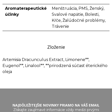
Aromaterapeutické
Menštruácia, PMS, Ženský,
účinky
Svalové napätie, Bolesti,
Kŕče, Žalúdočné problémy,
Trávenie
Zloženie
Artemisia Dracunculus Extract, Limonene**,
Eugenol**, Linalool**, **prirodzená súčasť éterického
oleja
NAJDÔLEŽITEJŠIE NOVINKY PRIAMO NA VÁŠ EMAIL
Získajte zaujímavé informácie vždy medzi prvými