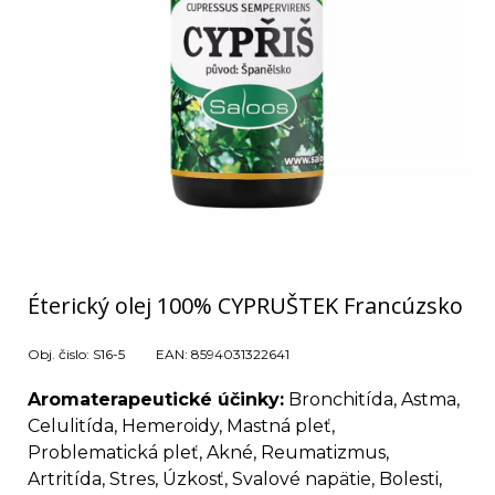
Éterický olej 100% CYPRUŠTEK Francúzsko
Obj. čislo:
S16-5
EAN:
8594031322641
Aromaterapeutické účinky:
Bronchitída, Astma,
Celulitída, Hemeroidy, Mastná pleť,
Problematická pleť, Akné, Reumatizmus,
Artritída, Stres, Úzkosť, Svalové napätie, Bolesti,