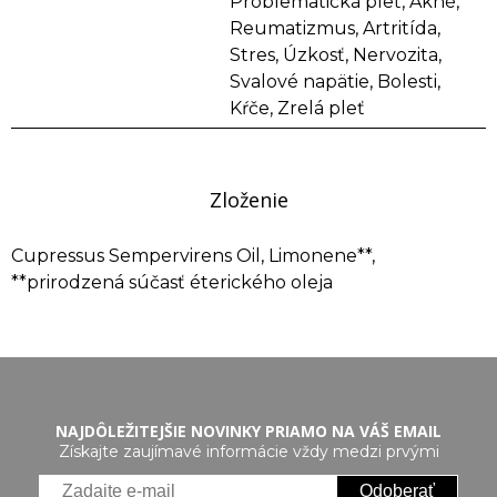
Problematická pleť, Akné,
Reumatizmus, Artritída,
Stres, Úzkosť, Nervozita,
Svalové napätie, Bolesti,
Kŕče, Zrelá pleť
Zloženie
Cupressus Sempervirens Oil, Limonene**,
**prirodzená súčasť éterického oleja
NAJDÔLEŽITEJŠIE NOVINKY PRIAMO NA VÁŠ EMAIL
Získajte zaujímavé informácie vždy medzi prvými
Odoberať