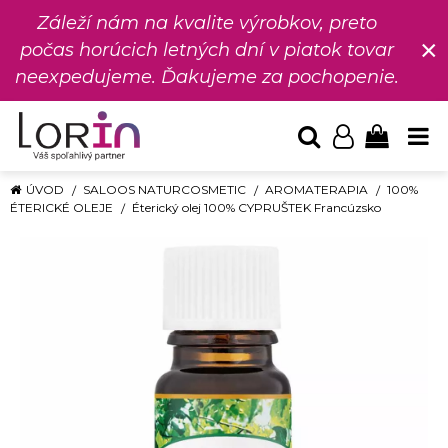
Záleží nám na kvalite výrobkov, preto
×
počas horúcich letných dní v piatok tovar
neexpedujeme. Ďakujeme za pochopenie.
ÚVOD
SALOOS NATURCOSMETIC
AROMATERAPIA
100%
ÉTERICKÉ OLEJE
Éterický olej 100% CYPRUŠTEK Francúzsko