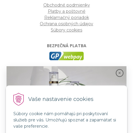
Obchodné podmienky
Platby a poštovné
Reklamačný poriadok
Ochrana osobných údajov
Súbory cookies
BEZPEČNÁ PLATBA
GP webpay
- Moderný a bezpečný systém pre platby
kartou na internete. Je jedným z najpoužívanejších
platobných brán na slovenských e-shopoch. Spĺňa
bezpečnostné požiadavky Mastercard, VISA a America
Express.
Vaše nastavenie cookies
Súbory cookie nám pomáhajú pri poskytovaní
SLEDUJTE NÁS
služieb pre vás. Umožňujú spoznať a zapamätať si
FB: LORIN všetko pre krásu
Spojenie prírody a vedy s novou kozmetikou
vaše preferencie.
INSTA: LORIN všetko pre krásu
GMT BEAUTY!