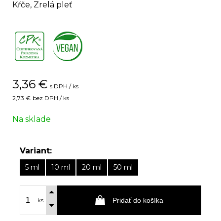
Kŕče, Zrelá pleť
,
3,36
€
s DPH / ks
2,73 €
bez DPH / ks
Na sklade
Variant:
5 ml
10 ml
20 ml
50 ml
Pridať do košíka
ks