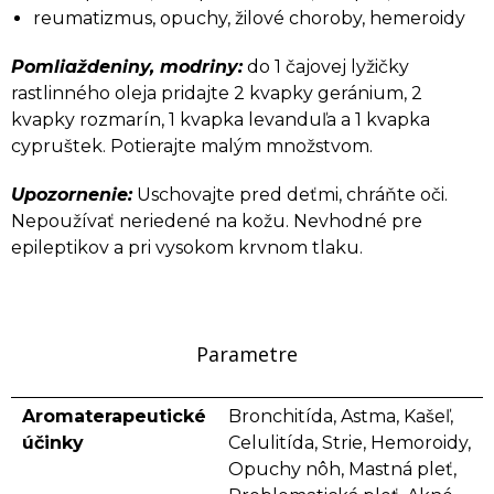
reumatizmus, opuchy, žilové choroby, hemeroidy
Pomliaždeniny, modriny:
do 1 čajovej lyžičky
rastlinného oleja pridajte 2 kvapky
geránium
, 2
kvapky
rozmarín
, 1 kvapka
levanduľa
a 1 kvapka
cypruštek. Potierajte malým množstvom.
Upozornenie:
Uschovajte pred deťmi, chráňte oči.
Nepoužívať neriedené na kožu. Nevhodné pre
epileptikov a pri vysokom krvnom tlaku.
Parametre
Aromaterapeutické
Bronchitída, Astma, Kašeľ,
účinky
Celulitída, Strie, Hemoroidy,
Opuchy nôh, Mastná pleť,