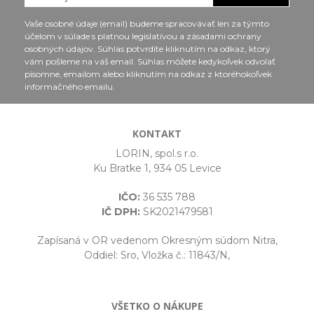
Vaše osobné údaje (email) budeme spracovávať len za týmto
účelom v súlade s platnou legislatívou a zásadami ochrany
osobných údajov. Súhlas potvrdíte kliknutím na odkaz, ktorý
vám pošleme na váš email. Súhlas môžete kedykoľvek odvolať
písomne, emailom alebo kliknutím na odkaz z ktoréhokoľvek
informačného emailu.
KONTAKT
LORIN, spol.s r.o.
Ku Bratke 1, 934 05 Levice
IČO:
36 535 788
IČ DPH:
SK2021479581
Zapísaná v OR vedenom Okresným súdom Nitra,
Oddiel: Sro, Vložka č.: 11843/N,
VŠETKO O NÁKUPE