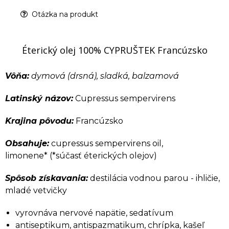
Otázka na produkt
Éterický olej 100% CYPRUŠTEK Francúzsko
Vôňa:
dymová (drsná), sladká, balzamová
Latinský názov:
Cupressus sempervirens
Krajina pôvodu:
Francúzsko
Obsahuje:
cupressus sempervirens oil,
limonene* (*súčasť éterických olejov)
Spôsob získavania:
destilácia vodnou parou - ihličie,
mladé vetvičky
vyrovnáva nervové napätie, sedatívum
antiseptikum, antispazmatikum, chrípka, kašeľ