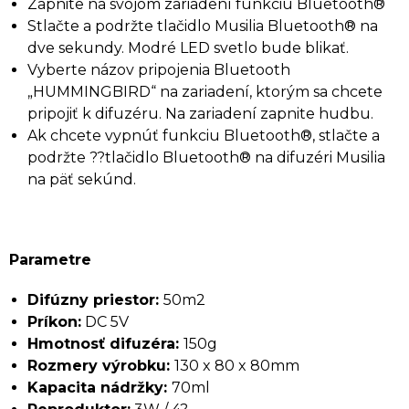
Zapnite na svojom zariadení funkciu Bluetooth®
Stlačte a podržte tlačidlo Musilia Bluetooth® na
dve sekundy. Modré LED svetlo bude blikať.
Vyberte názov pripojenia Bluetooth
„HUMMINGBIRD“ na zariadení, ktorým sa chcete
pripojiť k difuzéru. Na zariadení zapnite hudbu.
Ak chcete vypnúť funkciu Bluetooth®, stlačte a
podržte ??tlačidlo Bluetooth® na difuzéri Musilia
na päť sekúnd.
Parametre
Difúzny priestor:
50m2
Príkon:
DC 5V
Hmotnosť difuzéra:
150g
Rozmery výrobku:
130 x 80 x 80mm
Kapacita nádržky:
70ml