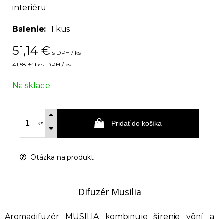
interiéru
Balenie
1 kus
51,14
€
s DPH / ks
41,58 €
bez DPH / ks
Na sklade
Pridať do košíka
ks
Otázka na produkt
Difuzér Musilia
Aromadifuzér MUSILIA kombinuje šírenie vôní a