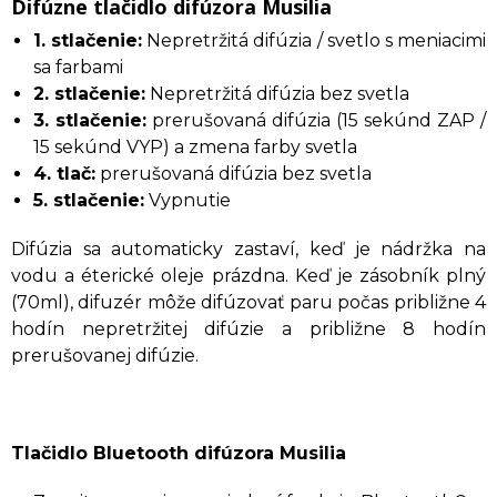
Difúzne tlačidlo difúzora Musilia
1. stlačenie:
Nepretržitá difúzia / svetlo s meniacimi
sa farbami
2. stlačenie:
Nepretržitá difúzia bez svetla
3. stlačenie:
prerušovaná difúzia (15 sekúnd ZAP /
15 sekúnd VYP) a zmena farby svetla
4. tlač:
prerušovaná difúzia bez svetla
5. stlačenie:
Vypnutie
Difúzia sa automaticky zastaví, keď je nádržka na
vodu a éterické oleje prázdna. Keď je zásobník plný
(70ml), difuzér môže difúzovať paru počas približne 4
hodín nepretržitej difúzie a približne 8 hodín
prerušovanej difúzie.
Tlačidlo Bluetooth difúzora Musilia