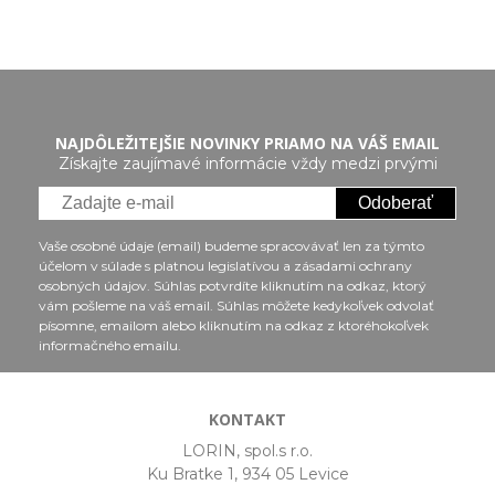
NAJDÔLEŽITEJŠIE NOVINKY PRIAMO NA VÁŠ EMAIL
Získajte zaujímavé informácie vždy medzi prvými
Odoberať
Vaše osobné údaje (email) budeme spracovávať len za týmto
účelom v súlade s platnou legislatívou a zásadami ochrany
osobných údajov. Súhlas potvrdíte kliknutím na odkaz, ktorý
vám pošleme na váš email. Súhlas môžete kedykoľvek odvolať
písomne, emailom alebo kliknutím na odkaz z ktoréhokoľvek
informačného emailu.
KONTAKT
LORIN, spol.s r.o.
Ku Bratke 1, 934 05 Levice