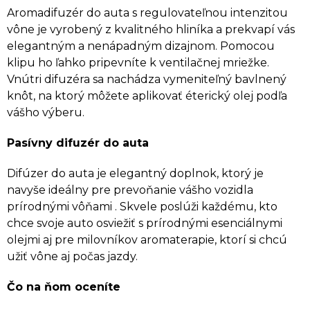
Aromadifuzér do auta s regulovateľnou intenzitou
vône je vyrobený z kvalitného hliníka a prekvapí vás
elegantným a nenápadným dizajnom. Pomocou
klipu ho ľahko pripevníte k ventilačnej mriežke.
Vnútri difuzéra sa nachádza vymeniteľný bavlnený
knôt, na ktorý môžete aplikovať éterický olej podľa
vášho výberu.
Pasívny difuzér do auta
Difúzer do auta je elegantný doplnok, ktorý je
navyše ideálny pre prevoňanie vášho vozidla
prírodnými vôňami . Skvele poslúži každému, kto
chce svoje auto osviežiť s prírodnými esenciálnymi
olejmi aj pre milovníkov aromaterapie, ktorí si chcú
užiť vône aj počas jazdy.
Čo na ňom oceníte