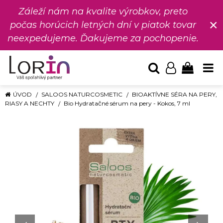
Záleží nám na kvalite výrobkov, preto
×
počas horúcich letných dní v piatok tovar
neexpedujeme. Ďakujeme za pochopenie.
ÚVOD
SALOOS NATURCOSMETIC
BIOAKTÍVNE SÉRA NA PERY,
RIASY A NECHTY
Bio Hydratačné sérum na pery - Kokos, 7 ml