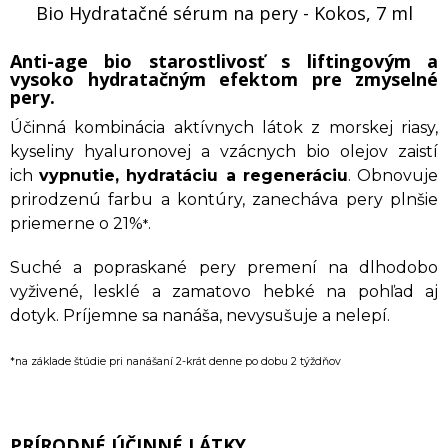
Bio Hydratačné sérum na pery - Kokos, 7 ml
Anti-age bio starostlivosť
s liftingovým a
vysoko hydratačným
efektom pre zmyselné
pery.
Účinná kombinácia aktívnych látok z morskej riasy,
kyseliny hyaluronovej a vzácnych bio olejov zaistí
ich
vypnutie, hydratáciu a regeneráciu
. Obnovuje
prirodzenú farbu a kontúry, zanecháva pery plnšie
priemerne o 21%
.
*
Suché a popraskané pery premení na dlhodobo
vyživené, lesklé a zamatovo hebké na pohľad aj
dotyk. Príjemne sa nanáša, nevysušuje a nelepí.
*na základe štúdie pri nanášaní 2-krát denne po dobu 2 týždňov
PRÍRODNÉ ÚČINNÉ LÁTKY