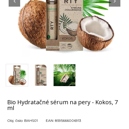
Bio Hydratačné sérum na pery - Kokos, 7
ml
Obj. čislo:
BAHS01
EAN:
8595666006913