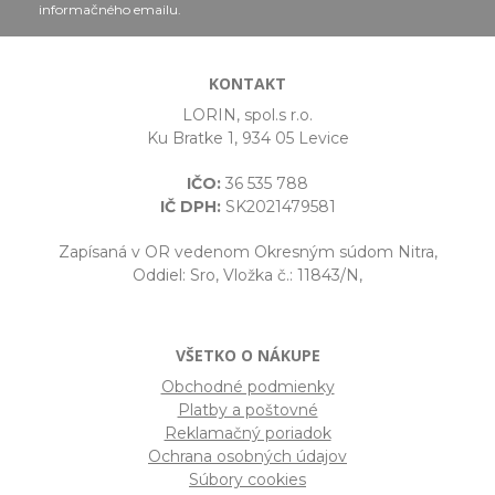
informačného emailu.
KONTAKT
LORIN, spol.s r.o.
Ku Bratke 1, 934 05 Levice
IČO:
36 535 788
IČ DPH:
SK2021479581
Zapísaná v OR vedenom Okresným súdom Nitra,
Oddiel: Sro, Vložka č.: 11843/N,
VŠETKO O NÁKUPE
Obchodné podmienky
Platby a poštovné
Reklamačný poriadok
Ochrana osobných údajov
Súbory cookies