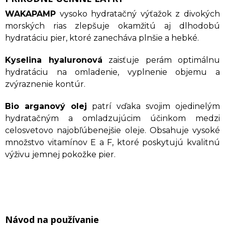
WAKAPAMP
vysoko hydratačný výťažok z divokých
morských rias zlepšuje okamžitú aj dlhodobú
hydratáciu pier, ktoré zanecháva plnšie a hebké.
Kyselina hyaluronová
zaisťuje perám optimálnu
hydratáciu na omladenie, vyplnenie objemu a
zvýraznenie kontúr.
Bio arganový olej
patrí vďaka svojim ojedinelým
hydratačným a omladzujúcim účinkom medzi
celosvetovo najobľúbenejšie oleje. Obsahuje vysoké
množstvo vitamínov E a F, ktoré poskytujú kvalitnú
výživu jemnej pokožke pier.
Návod na používanie