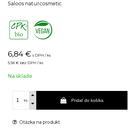
Saloos naturcosmetic
,
6,84
€
s DPH / ks
5,56 €
bez DPH / ks
Na sklade
Pridať do košíka
ks
Otázka na produkt