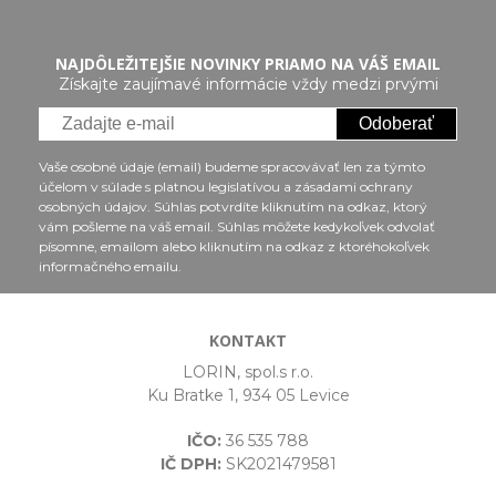
NAJDÔLEŽITEJŠIE NOVINKY PRIAMO NA VÁŠ EMAIL
Získajte zaujímavé informácie vždy medzi prvými
Odoberať
Vaše osobné údaje (email) budeme spracovávať len za týmto
účelom v súlade s platnou legislatívou a zásadami ochrany
osobných údajov. Súhlas potvrdíte kliknutím na odkaz, ktorý
vám pošleme na váš email. Súhlas môžete kedykoľvek odvolať
písomne, emailom alebo kliknutím na odkaz z ktoréhokoľvek
informačného emailu.
KONTAKT
LORIN, spol.s r.o.
Ku Bratke 1, 934 05 Levice
IČO:
36 535 788
IČ DPH:
SK2021479581