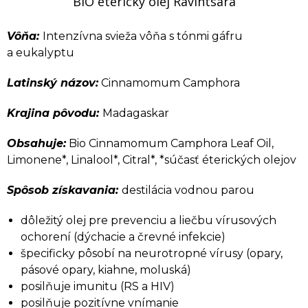
BIO éterický olej Ravintsara
Vôňa:
Intenzívna svieža vôňa s tónmi gáfru
a eukalyptu
Latinský názov:
Cinnamomum Camphora
Krajina pôvodu:
Madagaskar
Obsahuje:
Bio Cinnamomum Camphora Leaf Oil,
Limonene*, Linalool*, Citral*, *súčasť éterických olejov
Spôsob získavania:
destilácia vodnou parou
dôležitý olej pre prevenciu a liečbu vírusových
ochorení (dýchacie a črevné infekcie)
špecificky pôsobí na neurotropné vírusy (opary,
pásové opary, kiahne, moluská)
posilňuje imunitu (RS a HIV)
posilňuje pozitívne vnímanie