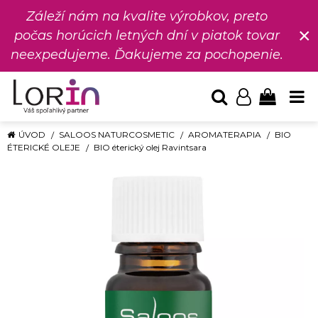
Záleží nám na kvalite výrobkov, preto
×
počas horúcich letných dní v piatok tovar
neexpedujeme. Ďakujeme za pochopenie.
ÚVOD
SALOOS NATURCOSMETIC
AROMATERAPIA
BIO
ÉTERICKÉ OLEJE
BIO éterický olej Ravintsara