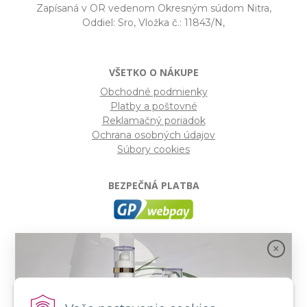
Zapísaná v OR vedenom Okresným súdom Nitra,
Oddiel: Sro, Vložka č.: 11843/N,
VŠETKO O NÁKUPE
Obchodné podmienky
Platby a poštovné
Reklamačný poriadok
Ochrana osobných údajov
Súbory cookies
BEZPEČNÁ PLATBA
GP webpay
- Moderný a bezpečný systém pre platby
kartou na internete. Je jedným z najpoužívanejších
platobných brán na slovenských e-shopoch. Spĺňa
bezpečnostné požiadavky Mastercard, VISA a America
Express.