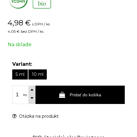
4,98
€
s DPH / ks
4,05 €
bez DPH / ks
Na sklade
Variant:
5 ml
10 ml
Pridať do košíka
ks
Otázka na produkt