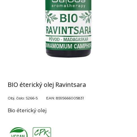
BIO éterický olej Ravintsara
Obj. čislo:
S266-5
EAN:
8595666005831
Bio éterický olej
,