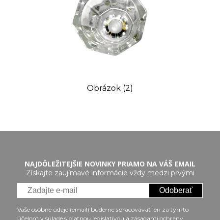
Obrázok (2)
NAJDÔLEŽITEJŠIE NOVINKY PRIAMO NA VÁŠ EMAIL
Získajte zaujímavé informácie vždy medzi prvými
Odoberať
Vaše osobné údaje (email) budeme spracovávať len za týmto
účelom v súlade s platnou legislatívou a zásadami ochrany