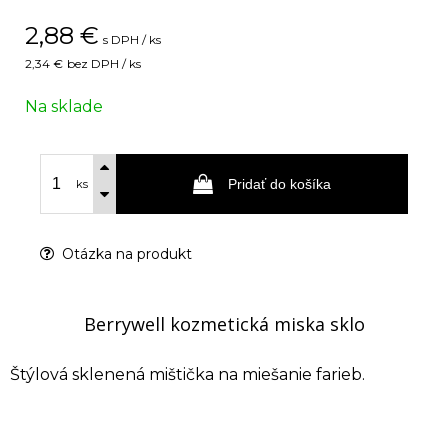
2,88
€
s DPH / ks
2,34 €
bez DPH / ks
Na sklade
Pridať do košíka
ks
Otázka na produkt
Berrywell kozmetická miska sklo
Štýlová sklenená mištička na miešanie farieb.