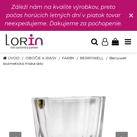
Záleží nám na kvalite výrobkov, preto
×
počas horúcich letných dní v piatok tovar
neexpedujeme. Ďakujeme za pochopenie.
ÚVOD
OBOČIE A RIASY
FARBY
BERRYWELL
Berrywell
kozmetická miska sklo