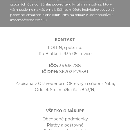
osobných údajov. Súhlas potvrdíte kliknutím na odkaz, ktorý
vám pošleme na váš email. Súhlas môžete kedykoľvek odvolať
písomne, emailom alebo kliknutím na odkaz z ktoréhokoľvek
informačného emailu.
KONTAKT
LORIN, spol.s r.o.
Ku Bratke 1, 934 05 Levice
IČO:
36 535 788
IČ DPH:
SK2021479581
Zapísaná v OR vedenom Okresným súdom Nitra,
Oddiel: Sro, Vložka č.: 11843/N,
VŠETKO O NÁKUPE
Obchodné podmienky
Platby a poštovné