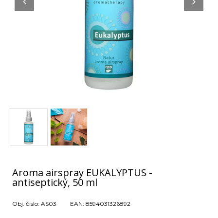
Aroma airspray EUKALYPTUS -
antiseptický, 50 ml
Obj. čislo:
AS03
EAN:
8594031326892