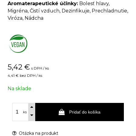
Aromaterapeutické účinky:
Bolesť hlavy,
Migréna, Čistí vzduch, Dezinfikuje, Prechladnutie,
Viróza, Nádcha
5,42
€
s DPH / ks
4,41 €
bez DPH / ks
Na sklade
Pridať do košíka
ks
Otázka na produkt