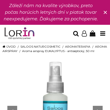
Záleží nám na kvalite výrobkov, preto
×
počas horúcich letných dní v piatok tovar
neexpedujeme. Ďakujeme za pochopenie.
ÚVOD
SALOOS NATURCOSMETIC
AROMATERAPIA
AROMA
AIRSPRAY
Aroma airspray EUKALYPTUS - antiseptický, 50 ml