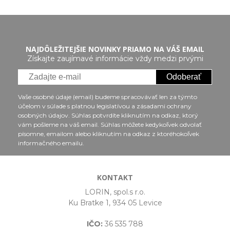
NAJDÔLEŽITEJŠIE NOVINKY PRIAMO NA VÁŠ EMAIL
Získajte zaujímavé informácie vždy medzi prvými
Odoberať
Vaše osobné údaje (email) budeme spracovávať len za týmto
účelom v súlade s platnou legislatívou a zásadami ochrany
osobných údajov. Súhlas potvrdíte kliknutím na odkaz, ktorý
vám pošleme na váš email. Súhlas môžete kedykoľvek odvolať
písomne, emailom alebo kliknutím na odkaz z ktoréhokoľvek
informačného emailu.
KONTAKT
LORIN, spol.s r.o.
Ku Bratke 1, 934 05 Levice
IČO:
36 535 788