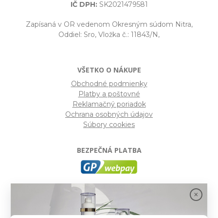
IČ DPH:
SK2021479581
Zapísaná v OR vedenom Okresným súdom Nitra,
Oddiel: Sro, Vložka č.: 11843/N,
VŠETKO O NÁKUPE
Obchodné podmienky
Platby a poštovné
Reklamačný poriadok
Ochrana osobných údajov
Súbory cookies
BEZPEČNÁ PLATBA
GP webpay
- Moderný a bezpečný systém pre platby
kartou na internete. Je jedným z najpoužívanejších
platobných brán na slovenských e-shopoch. Spĺňa