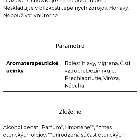
Dráždivé. Uchovávajte mimo dosahu detí.
Neskladujte v blízkosti tepelných zdrojov. Horľavý.
Nepoužívať vnútorne.
Parametre
Aromaterapeutické
Bolesť hlavy, Migréna, Čistí
účinky
vzduch, Dezinfikuje,
Prechladnutie, Viróza,
Nádcha
Zloženie
Alcohol denat., Parfum*, Limonene**, *zmes
éterických olejov, **prirodzená súčasť éterických