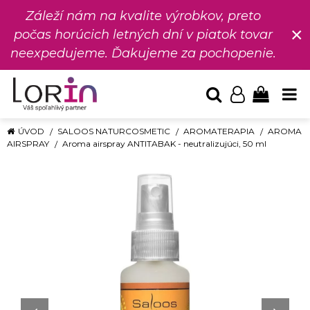
Záleží nám na kvalite výrobkov, preto
×
počas horúcich letných dní v piatok tovar
neexpedujeme. Ďakujeme za pochopenie.
ÚVOD
SALOOS NATURCOSMETIC
AROMATERAPIA
AROMA
AIRSPRAY
Aroma airspray ANTITABAK - neutralizujúci, 50 ml