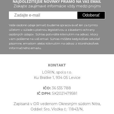
NAJDÔLEŽITEJŠIE NOVINKY PRIAMO NA VÁŠ EMAIL
Získajte zaujímavé informácie vždy medzi prvými
Odoberať
Vaše osobné údaje (email) budeme spracovávať len za týmto
účelom v súlade s platnou legislatívou a zásadami ochrany
osobných údajov. Súhlas potvrdíte kliknutím na odkaz, ktorý
vám pošleme na váš email. Súhlas môžete kedykoľvek odvolať
písomne, emailom alebo kliknutím na odkaz z ktoréhokoľvek
informačného emailu.
KONTAKT
LORIN, spol.s r.o.
Ku Bratke 1, 934 05 Levice
IČO:
36 535 788
IČ DPH:
SK2021479581
Zapísaná v OR vedenom Okresným súdom Nitra,
Oddiel: Sro, Vložka č.: 11843/N,