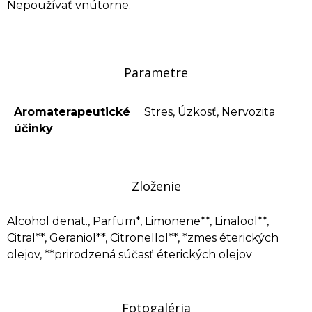
Nepoužívať vnútorne.
Parametre
Aromaterapeutické
Stres, Úzkosť, Nervozita
účinky
Zloženie
Alcohol denat., Parfum*, Limonene**, Linalool**,
Citral**, Geraniol**, Citronellol**, *zmes éterických
olejov, **prirodzená súčasť éterických olejov
Fotogaléria