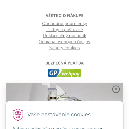
VŠETKO O NÁKUPE
Obchodné podmienky
Platby a poštovné
Reklamačný poriadok
Ochrana osobných údajov
Súbory cookies
BEZPEČNÁ PLATBA
GP webpay
- Moderný a bezpečný systém pre platby
kartou na internete. Je jedným z najpoužívanejších
platobných brán na slovenských e-shopoch. Spĺňa
bezpečnostné požiadavky Mastercard, VISA a America
Express.
Vaše nastavenie cookies
Súbory cookie nám pomáhajú pri poskytovaní