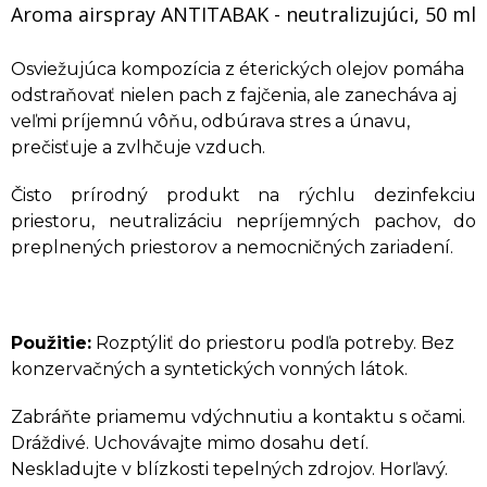
Aroma airspray ANTITABAK - neutralizujúci, 50 ml
Osviežujúca kompozícia z éterických olejov pomáha
odstraňovať nielen pach z fajčenia, ale zanecháva aj
veľmi príjemnú vôňu, odbúrava stres a únavu,
prečisťuje a zvlhčuje vzduch.
Čisto prírodný produkt na rýchlu dezinfekciu
priestoru, neutralizáciu nepríjemných pachov, do
preplnených priestorov a nemocničných zariadení.
Použitie:
Rozptýliť do priestoru podľa potreby. Bez
konzervačných a syntetických vonných látok.
Zabráňte priamemu vdýchnutiu a kontaktu s očami.
Dráždivé. Uchovávajte mimo dosahu detí.
Neskladujte v blízkosti tepelných zdrojov. Horľavý.