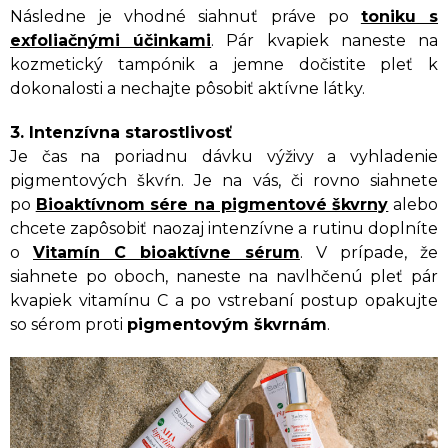
Následne je vhodné siahnuť práve po
toniku s
exfoliačnými účinkami
. Pár kvapiek naneste na
kozmetický tampónik a jemne dočistite pleť k
dokonalosti a nechajte pôsobiť aktívne látky.
3. Intenzívna starostlivosť
Je čas na poriadnu dávku výživy a vyhladenie
pigmentových škvŕn. Je na vás, či rovno siahnete
po
Bioaktívnom sére na pigmentové škvrny
alebo
chcete zapôsobiť naozaj intenzívne a rutinu doplníte
o
Vitamín C bioaktívne sérum
. V prípade, že
siahnete po oboch, naneste na navlhčenú pleť pár
kvapiek vitamínu C a po vstrebaní postup opakujte
so sérom proti
pigmentovým škvrnám
.