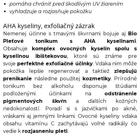
pomáha chrániť pred škodlivým UV žiarením
vyhladzuje a rozjasňuje pokožku
AHA kyseliny, exfoliačný zázrak
Nemenej účinne s tmavými škvrnami bojuje aj
Bio
Pleťové tonikum s AHA kyselinami
.
Obsahuje
komplex ovocných kyselín spolu s
kyselinou ibištekovou
, ktoré sú známe pre
svoje
perfektné exfoliačné účinky
. Vďaka nim môže
pokožka lepšie regenerovať a taktiež
zlepšujú
prenikanie
následne použitej
kozmetiky
. Prírodné
tonikum bez alkoholu disponuje štúdiami
podloženými účinkami na
odstránenie
pigmentových škvŕn
a ďalších kožných
nedokonalostí. Poradí si s jazvičkami po akné,
vráskami aj jemnými linkami. Ovocné kyseliny vďaka
obsahu vitamínu C zachytávajú voľné radikály čo
vedie k
rozjasneniu pleti
.