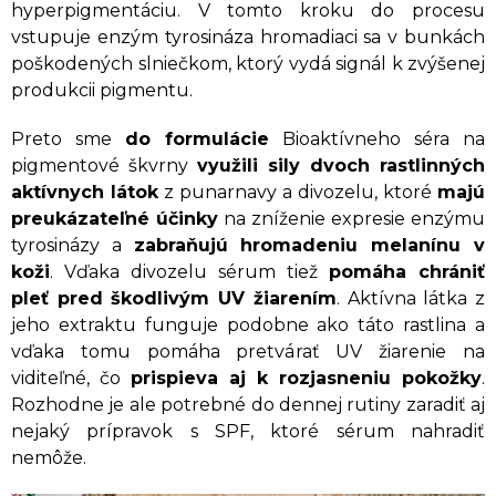
hyperpigmentáciu. V tomto kroku do procesu
vstupuje enzým tyrosináza hromadiaci sa v bunkách
poškodených slniečkom, ktorý vydá signál k zvýšenej
produkcii pigmentu.
Preto sme
do formulácie
Bioaktívneho séra na
pigmentové škvrny
využili sily dvoch rastlinných
aktívnych látok
z punarnavy a divozelu, ktoré
majú
preukázateľné účinky
na zníženie expresie enzýmu
tyrosinázy a
zabraňujú hromadeniu melanínu v
koži
. Vďaka divozelu sérum tiež
pomáha chrániť
pleť pred škodlivým UV žiarením
. Aktívna látka z
jeho extraktu funguje podobne ako táto rastlina a
vďaka tomu pomáha pretvárať UV žiarenie na
viditeľné, čo
prispieva aj k rozjasneniu pokožky
.
Rozhodne je ale potrebné do dennej rutiny zaradiť aj
nejaký prípravok s SPF, ktoré sérum nahradiť
nemôže.