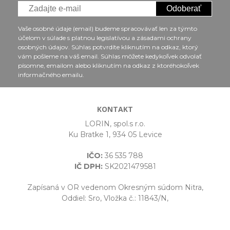
Odoberať
Vaše osobné údaje (email) budeme spracovávať len za týmto
účelom v súlade s platnou legislatívou a zásadami ochrany
osobných údajov. Súhlas potvrdíte kliknutím na odkaz, ktorý
vám pošleme na váš email. Súhlas môžete kedykoľvek odvolať
písomne, emailom alebo kliknutím na odkaz z ktoréhokoľvek
informačného emailu.
KONTAKT
LORIN, spol.s r.o.
Ku Bratke 1, 934 05 Levice
IČO:
36 535 788
IČ DPH:
SK2021479581
Zapísaná v OR vedenom Okresným súdom Nitra,
Oddiel: Sro, Vložka č.: 11843/N,