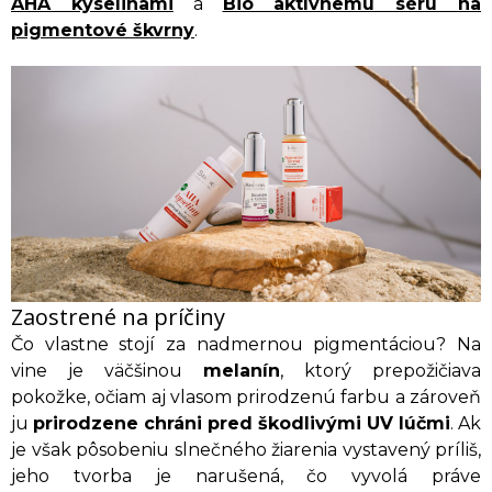
AHA kyselinami
a
Bio aktívnemu séru na
pigmentové škvrny
.
Zaostrené na príčiny
Čo vlastne stojí za nadmernou pigmentáciou? Na
vine je väčšinou
melanín
, ktorý prepožičiava
pokožke, očiam aj vlasom prirodzenú farbu a zároveň
ju
prirodzene chráni pred škodlivými UV lúčmi
. Ak
je však pôsobeniu slnečného žiarenia vystavený príliš,
jeho tvorba je narušená, čo vyvolá práve