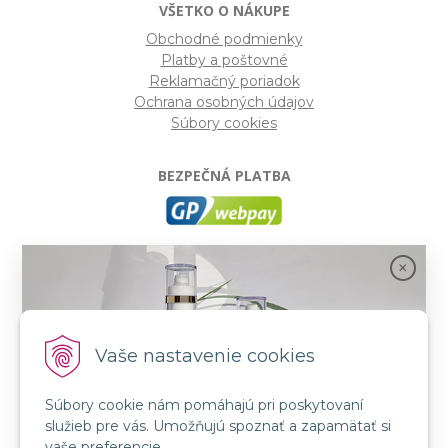
VŠETKO O NÁKUPE
Obchodné podmienky
Platby a poštovné
Reklamačný poriadok
Ochrana osobných údajov
Súbory cookies
BEZPEČNÁ PLATBA
GP webpay
- Moderný a bezpečný systém pre platby
kartou na internete. Je jedným z najpoužívanejších
platobných brán na slovenských e-shopoch. Spĺňa
bezpečnostné požiadavky Mastercard, VISA a America
Express.
Vaše nastavenie cookies
Súbory cookie nám pomáhajú pri poskytovaní
SLEDUJTE NÁS
služieb pre vás. Umožňujú spoznať a zapamätať si
FB: LORIN všetko pre krásu
Spojenie prírody a vedy s novou kozmetikou
vaše preferencie.