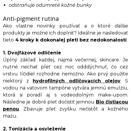
odstraňuje odumreté kožné bunky
Anti-pigment rutina
Ako vlastne novinky používať a o ktoré ďalšie
produkty je možné ich doplniť? Ideálne je nasledovať
tieto
4 kroky k dokonalej pleti bez nedokonalostí
:
1. Dvojfázové odlíčenie
Úplný základ každej, najmä večernej, skincare. Je
nutné nechať pleť cez noc odddýchnuť, čo cez
vrstvu líčidiel rozhodne nemožno. Ako prvý použite
niektorý z
hydrofilných odličovacích olejov
. S
vodou na vatovom tampóne vytvára jemnú emulziu,
ktorá si poradí aj s vodeodolným make-upom.
Následne je dobré pleť dočistiť jemnou
Bio čistiacou
penou
. Zbavuje pleť zvyšku nečistôt a kožného
mazu.
2. Tonizácia a osvieženie