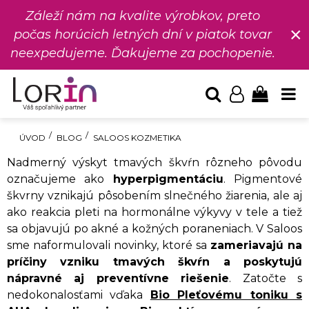
Záleží nám na kvalite výrobkov, preto
×
počas horúcich letných dní v piatok tovar
neexpedujeme. Ďakujeme za pochopenie.
ÚVOD
BLOG
SALOOS KOZMETIKA
Nadmerný výskyt tmavých škvŕn rôzneho pôvodu
označujeme ako
hyperpigmentáciu
. Pigmentové
škvrny vznikajú pôsobením slnečného žiarenia, ale aj
ako reakcia pleti na hormonálne výkyvy v tele a tiež
sa objavujú po akné a kožných poraneniach. V Saloos
sme naformulovali novinky, ktoré sa
zameriavajú na
príčiny vzniku tmavých škvŕn a poskytujú
nápravné aj preventívne riešenie
. Zatočte s
nedokonalosťami vďaka
Bio Pleťovému toniku s