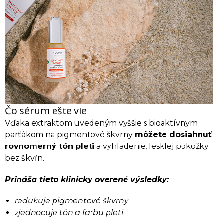
Čo sérum ešte vie
Vďaka extraktom uvedeným vyššie s bioaktívnym
parťákom na pigmentové škvrny
môžete dosiahnuť
rovnomerný tón pleti
a vyhladenie, lesklej pokožky
bez škvŕn.
Prináša tieto klinicky overené výsledky:
redukuje pigmentové škvrny
zjednocuje tón a farbu pleti