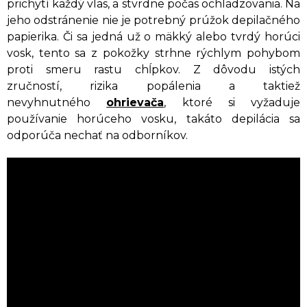
prichytí každý vlas, a stvrdne počas ochladzovania. Na
jeho odstránenie nie je potrebný prúžok depilačného
papierika. Či sa jedná už o mäkký alebo tvrdý horúci
vosk, tento sa z pokožky strhne rýchlym pohybom
proti smeru rastu chĺpkov. Z dôvodu istých
zručností, rizika popálenia a taktiež
nevyhnutného
ohrievača
, ktoré si vyžaduje
používanie horúceho vosku, takáto depilácia sa
odporúča nechať na odborníkov.