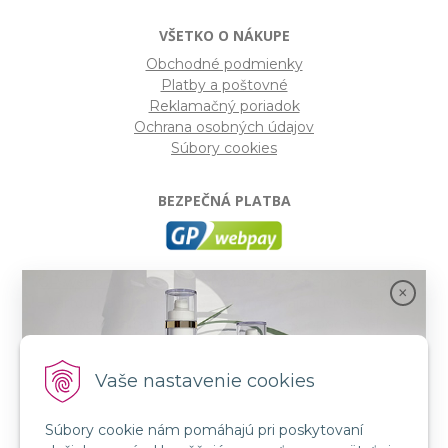
VŠETKO O NÁKUPE
Obchodné podmienky
Platby a poštovné
Reklamačný poriadok
Ochrana osobných údajov
Súbory cookies
BEZPEČNÁ PLATBA
GP webpay
- Moderný a bezpečný systém pre platby
kartou na internete. Je jedným z najpoužívanejších
platobných brán na slovenských e-shopoch. Spĺňa
bezpečnostné požiadavky Mastercard, VISA a America
Express.
Vaše nastavenie cookies
Súbory cookie nám pomáhajú pri poskytovaní
SLEDUJTE NÁS