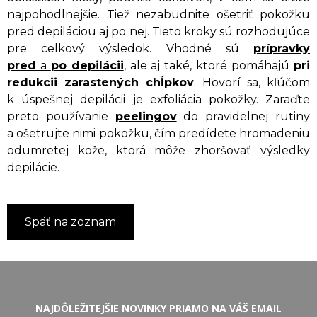
najpohodlnejšie. Tiež nezabudnite ošetriť pokožku
pred depiláciou aj po nej. Tieto kroky sú rozhodujúce
pre celkový výsledok. Vhodné sú
prípravky
pred
a
po depilácii
, ale aj také, ktoré pomáhajú
pri
redukcii zarastených chĺpkov
. Hovorí sa, kľúčom
k úspešnej depilácii je exfoliácia pokožky. Zaraďte
preto používanie
peelingov
do pravidelnej rutiny
a ošetrujte nimi pokožku, čím predídete hromadeniu
odumretej kože, ktorá môže zhoršovať výsledky
depilácie.
Späť na zoznam
NAJDÔLEŽITEJŠIE NOVINKY PRIAMO NA VÁŠ EMAIL