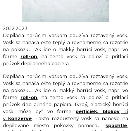
20.12.2023
Depilácia horúcim voskom používa roztavený vosk.
Vosk sa nanáša ešte teplý a rovnomerne sa rozotrie
na pokožku. Ak ide o mäkký horúci vosk, napr. vo
forme
roll-on
, na tento vosk sa položí a pritlačí
prúžok depilačného papiera.
Depilácia horúcim voskom používa roztavený vosk.
Vosk sa nanáša ešte teplý a rovnomerne sa rozotrie
na pokožku. Ak ide o mäkký horúci vosk, napr. vo
forme
roll-on
, na tento vosk sa položí a pritlačí
prúžok depilačného papiera. Tvrdý, elastický horúci
vosk, môže byť vo forme
perličiek, blokov
, či
v
konzerve
. Takto rozpustený vosk sa nanesie na
depilované miesto pokožky pomocou
špachtle
,