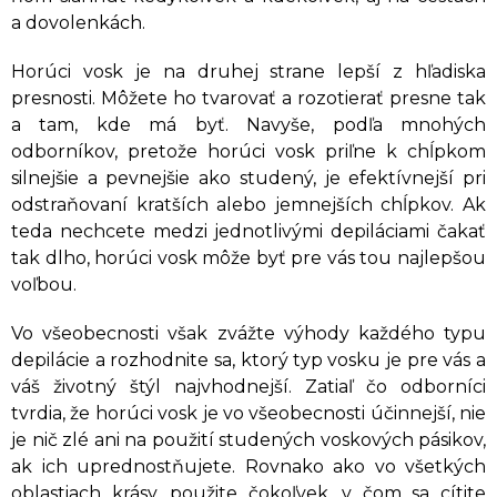
a dovolenkách.
Horúci vosk je na druhej strane lepší z hľadiska
presnosti. Môžete ho tvarovať a rozotierať presne tak
a tam, kde má byť. Navyše, podľa mnohých
odborníkov, pretože horúci vosk priľne k chĺpkom
silnejšie a pevnejšie ako studený, je efektívnejší pri
odstraňovaní kratších alebo jemnejších chĺpkov. Ak
teda nechcete medzi jednotlivými depiláciami čakať
tak dlho, horúci vosk môže byť pre vás tou najlepšou
voľbou.
Vo všeobecnosti však zvážte výhody každého typu
depilácie a rozhodnite sa, ktorý typ vosku je pre vás a
váš životný štýl najvhodnejší. Zatiaľ čo odborníci
tvrdia, že horúci vosk je vo všeobecnosti účinnejší, nie
je nič zlé ani na použití studených voskových pásikov,
ak ich uprednostňujete. Rovnako ako vo všetkých
oblastiach krásy, použite čokoľvek, v čom sa cítite