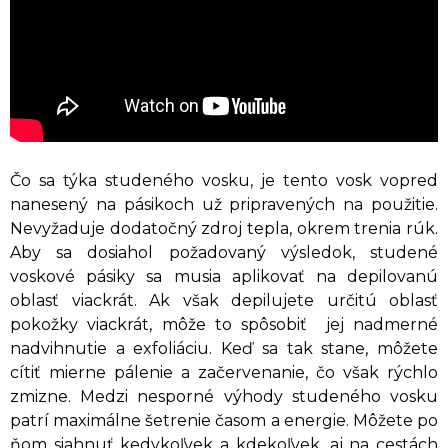
Čo sa týka studeného vosku, je tento vosk vopred
nanesený na pásikoch už pripravených na použitie.
Nevyžaduje dodatočný zdroj tepla, okrem trenia rúk.
Aby sa dosiahol požadovaný výsledok, studené
voskové pásiky sa musia aplikovať na depilovanú
oblasť viackrát. Ak však depilujete určitú oblasť
pokožky viackrát, môže to spôsobiť jej nadmerné
nadvihnutie a exfoliáciu. Keď sa tak stane, môžete
cítiť mierne pálenie a začervenanie, čo však rýchlo
zmizne. Medzi nesporné výhody studeného vosku
patrí maximálne šetrenie časom a energie. Môžete po
ňom siahnuť kedykoľvek a kdekoľvek, aj na cestách