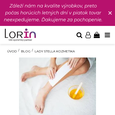
Záleží nám na kvalite výrobkov, preto
×
počas horúcich letných dní v piatok tovar
neexpedujeme. Ďakujeme za pochopenie.
ÚVOD
BLOG
LADY STELLA KOZMETIKA