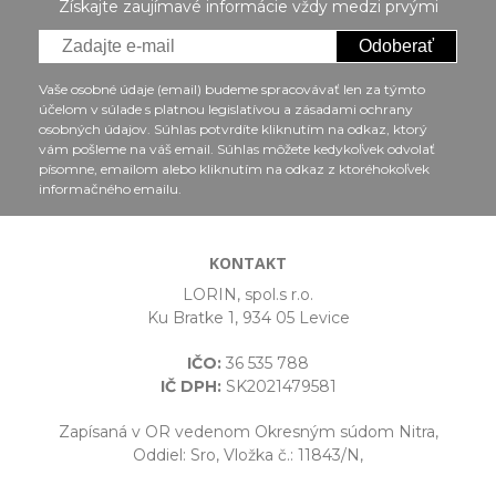
Získajte zaujímavé informácie vždy medzi prvými
Odoberať
Vaše osobné údaje (email) budeme spracovávať len za týmto
účelom v súlade s platnou legislatívou a zásadami ochrany
osobných údajov. Súhlas potvrdíte kliknutím na odkaz, ktorý
vám pošleme na váš email. Súhlas môžete kedykoľvek odvolať
písomne, emailom alebo kliknutím na odkaz z ktoréhokoľvek
informačného emailu.
KONTAKT
LORIN, spol.s r.o.
Ku Bratke 1, 934 05 Levice
IČO:
36 535 788
IČ DPH:
SK2021479581
Zapísaná v OR vedenom Okresným súdom Nitra,
Oddiel: Sro, Vložka č.: 11843/N,