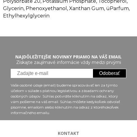
Polysorbate 20, Potassium Phosphate, Tocopherol,
Glycerin, Phenoxyethanol, Xanthan Gum, üParfum,
Ethylhexylglycerin
NAJDÔLEŽITEJŠIE NOVINKY PRIAMO NA VÁŠ EMAIL
Získajte zaujímavé informácie vždy medzi prvými
Odoberať
Vaše osobné údaje (email) budeme spracovávať len za týmto
účelom v súlade s platnou legislatívou a zásadami ochrany
osobných údajov. Súhlas potvrdíte kliknutím na odkaz, ktorý
vám pošleme na váš email. Súhlas môžete kedykoľvek odvolať
písomne, emailom alebo kliknutím na odkaz z ktoréhokoľvek
informačného emailu.
KONTAKT