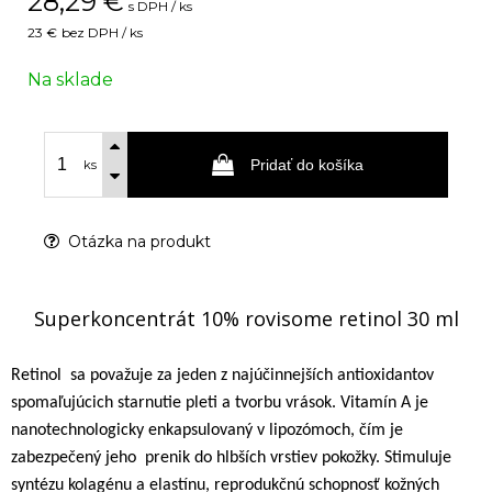
28,29
€
s DPH / ks
23 €
bez DPH / ks
Na sklade
Pridať do košíka
ks
Otázka na produkt
Superkoncentrát 10% rovisome retinol 30 ml
Retinol
sa považuje za jeden z najúčinnejších antioxidantov
spomaľujúcich starnutie pleti a tvorbu vrások. Vitamín A je
nanotechnologicky enkapsulovaný v lipozómoch, čím je
zabezpečený jeho
prenik do hlbších vrstiev pokožky. Stimuluje
syntézu kolagénu a elastínu, reprodukčnú schopnosť kožných