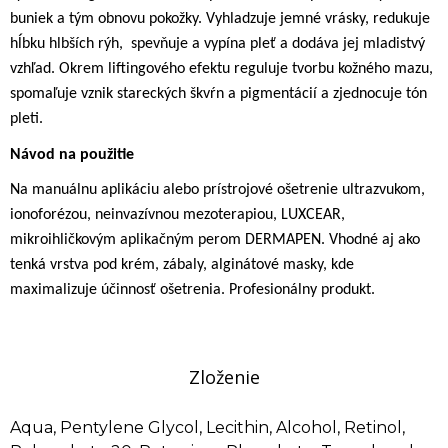
buniek a tým obnovu pokožky. Vyhladzuje jemné vrásky, redukuje
hĺbku hlbších rýh,
spevňuje a vypína pleť a dodáva jej mladistvý
vzhľad. Okrem liftingového efektu reguluje tvorbu kožného mazu,
spomaľuje vznik stareckých škvŕn a pigmentácií a zjednocuje tón
pleti.
Návod na použitie
Na manuálnu aplikáciu alebo prístrojové ošetrenie ultrazvukom,
ionoforézou, neinvazívnou mezoterapiou, LUXCEAR,
mikroihličkovým aplikačným perom DERMAPEN. Vhodné aj ako
tenká vrstva pod krém, zábaly, alginátové masky, kde
maximalizuje účinnosť ošetrenia. Profesionálny produkt.
Zloženie
Aqua, Pentylene Glycol, Lecithin, Alcohol, Retinol,