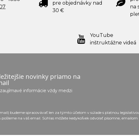
pre objednávky nad
707
na s
30 €
ple
YouTube
inštruktážne videá
ežitejšie novinky priamo na
ail
e zaujímavé informácie vždy medzi
email) budeme spracovávať len za týmto účelom v súlade s platnou legislatív
 pošleme na váš email. Súhlas môžete kedykoľvek odvolať písomne, emailom 