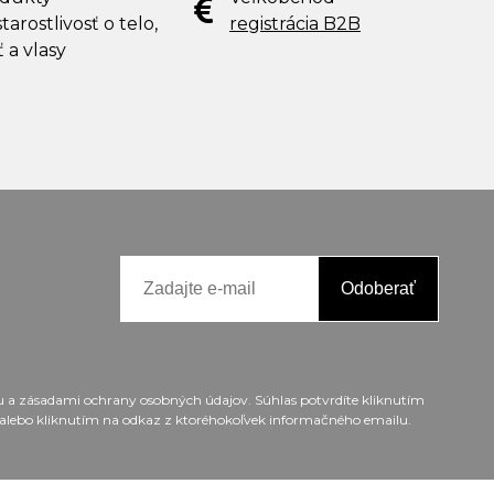
tarostlivosť o telo,
registrácia B2B
ť a vlasy
Odoberať
ou a zásadami ochrany osobných údajov. Súhlas potvrdíte kliknutím
alebo kliknutím na odkaz z ktoréhokoľvek informačného emailu.