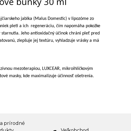
ové bunky 30 ml
ajčiarskeho jablka (Malus Domestic) v lipozóme zo
iek pleti a ich
regeneráciu, čím napomáha pokožke
 starnutia. Jeho antioxidačný účinok chráni pleť pred
ovanú, zlepšuje jej textúru, vyhladzuje vrásky a má
vazívnou mezoterapiou, LUXCEAR, mikroihličkovým
ové masky, kde maximalizuje účinnosť ošetrenia.
 a prírodné
dukty
Veľkobchod