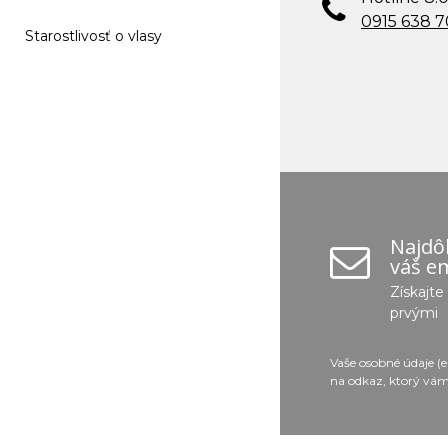
0915 638 
Starostlivosť o vlasy
Najdôl
váš em
Získajt
prvými
Vaše osobné údaje (
na odkaz, ktorý vám