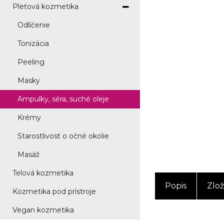
Pleťová kozmetika
Odlíčenie
Tonizácia
Peeling
Masky
Ampulky, séra, suché oleje
Krémy
Starostlivosť o očné okolie
Masáž
Telová kozmetika
Popis
Zlož
Kozmetika pod prístroje
Vegan kozmetika