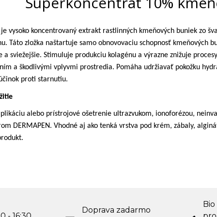
Superkoncentrát 10% kmeň
 je vysoko koncentrovaný extrakt rastlinných kmeňových buniek zo šv
ínu. Táto zložka naštartuje samo obnovovaciu schopnosť kmeňových bun
 a sviežejšie. Stimuluje produkciu kolagénu a výrazne znižuje procesy
ním a škodlivými vplyvmi prostredia. Pomáha udržiavať pokožku hydrat
činok proti starnutiu.
itie
likáciu alebo prístrojové ošetrenie ultrazvukom, ionoforézou, nein
om DERMAPEN. Vhodné aj ako tenká vrstva pod krém, zábaly, alginát
produkt.
Bio
Doprava zadarmo
0 - 16:30
pro