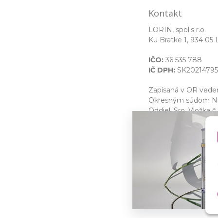
Kontakt
LORIN, spol.s r.o.
Ku Bratke 1, 934 05 
IČO:
36 535 788
IČ DPH:
SK20214795
Zapísaná v OR ved
Okresným súdom Nit
Oddiel: Sro, Vložka č.