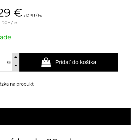
29
€
s DPH / ks
 DPH / ks
lade
Pridať do košíka
ks
zka na produkt