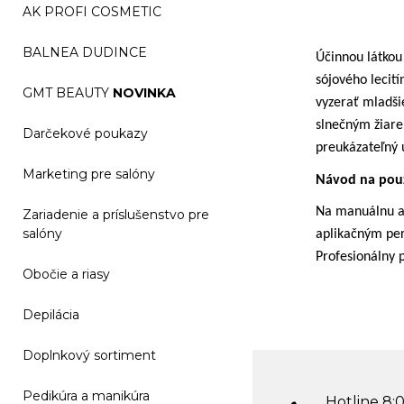
AK PROFI COSMETIC
BALNEA DUDINCE
Účinnou látkou
sójového lecit
GMT BEAUTY
NOVINKA
vyzerať mladšie
slnečným žiare
Darčekové poukazy
preukázateľný ú
Marketing pre salóny
Návod na použ
Na manuálnu ap
Zariadenie a príslušenstvo pre
salóny
aplikačným per
Profesionálny 
Obočie a riasy
Depilácia
Doplnkový sortiment
Pedikúra a manikúra
Hotline 8:0