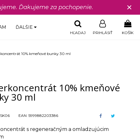
×
edujeme. Ďakujeme za pochopenie.
AM
ĎALŠIE
HĽADAJ
PRIHLÁSIŤ
KOŠÍK
rkoncentrát 10% kmeňové bunky 30 ml
erkoncentrát 10% kmeňové
ky 30 ml
SK06
EAN:
5999882203386
oncentrát s regeneračným a omladzujúcim
om