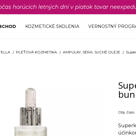
počas horúcich letných dní v piatok tovar neexp
OBCHOD
KOZMETICKÉ ŠKOLENIA
VERNOSTNÝ PROGR
TELLA
PLEŤOVÁ KOZMETIKA
AMPULKY, SÉRA, SUCHÉ OLEJE
Supe
Sup
bun
Obj. čislo:
Superk
účink