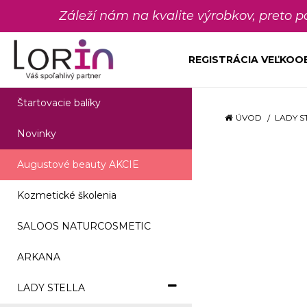
Záleží nám na kvalite výrobkov, preto 
REGISTRÁCIA VEĽKO
Štartovacie balíky
ÚVOD
LADY S
Novinky
Augustové beauty AKCIE
Kozmetické školenia
SALOOS NATURCOSMETIC
ARKANA
LADY STELLA