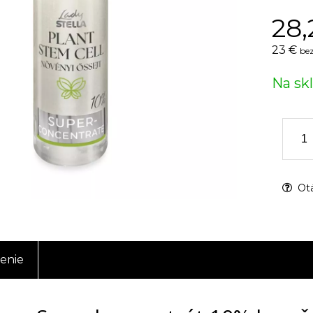
28,
23 €
bez
Na sk
Otá
enie