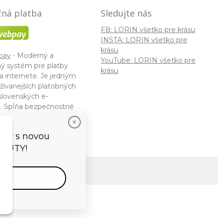
ná platba
Sledujte nás
FB: LORIN všetko pre krásu
INSTA: LORIN všetko pre
krásu
pay
- Moderný a
YouTube: LORIN všetko pre
ý systém pre platby
krásu
a internete. Je jedným
žívanejších platobných
slovenských e-
. Spĺňa bezpečnostné
ky Mastercard, VISA a
 Express.
vedy s novou
EAUTY!
tor
by
NextCom s.r.o.
vať