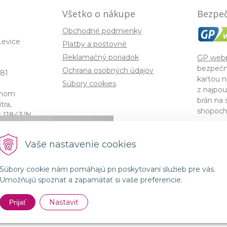
Všetko o nákupe
Bezpeč
Obchodné podmienky
Levice
Platby a poštovné
Reklamačný poriadok
GP web
bezpečn
Ochrana osobných údajov
81
kartou n
Súbory cookies
z najpou
enom
brán na 
ra,
shopoch
: 11843/N,
požiadav
America
Spojenie prírody a 
Vaše nastavenie cookies
kozmetikou GMT B
Súbory cookie nám pomáhajú pri poskytovaní služieb pre vás.
© 2026 lorin •
NextShop
&
e-shop Pohoda Connec
Umožňujú spoznať a zapamätať si vaše preferencie.
Nakupo
Nastaviť
Prijať