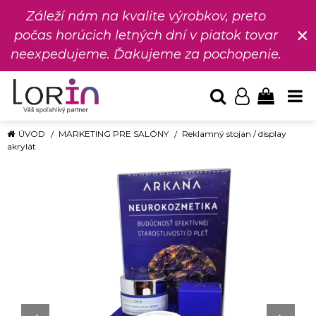
Záleží nám na kvalite výrobkov, preto
×
počas horúcich letných dní v piatok tovar
neexpedujeme. Ďakujeme za pochopenie.
ÚVOD
MARKETING PRE SALÓNY
Reklamný stojan / display
akrylát