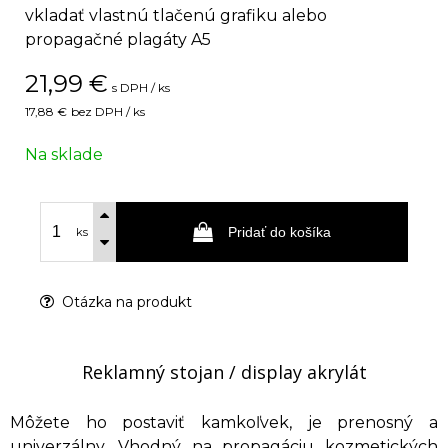
vkladať vlastnú tlačenú grafiku alebo
propagačné plagáty A5
21,99
€
s DPH / ks
17,88 €
bez DPH / ks
Na sklade
Pridať do košíka
ks
Otázka na produkt
Reklamný stojan / display akrylát
Môžete ho postaviť kamkoľvek, je prenosný a
univerzálny. Vhodný na propagáciu kozmetických