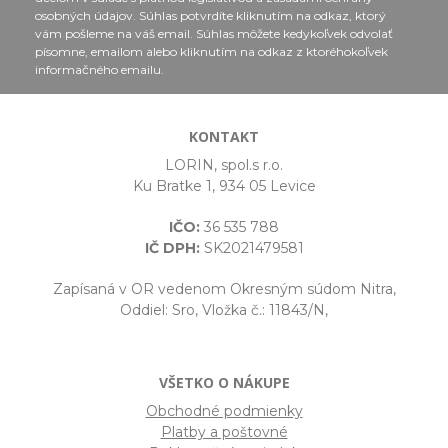
osobných údajov. Súhlas potvrdíte kliknutím na odkaz, ktorý
vám pošleme na váš email. Súhlas môžete kedykoľvek odvolať
písomne, emailom alebo kliknutím na odkaz z ktoréhokoľvek
informačného emailu.
KONTAKT
LORIN, spol.s r.o.
Ku Bratke 1, 934 05 Levice
IČO:
36 535 788
IČ DPH:
SK2021479581
Zapísaná v OR vedenom Okresným súdom Nitra,
Oddiel: Sro, Vložka č.: 11843/N,
VŠETKO O NÁKUPE
Obchodné podmienky
Platby a poštovné