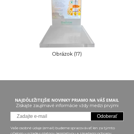
Obrázok (17)
NAJDÔLEŽITEJŠIE NOVINKY PRIAMO NA VÁŠ EMAIL
Získajte zaujímavé informácie vždy medzi prvými
Odoberať
Vaše osobné údaje (email) budeme spracovávať len za týmto
účelom v súlade s platnou legislatívou a zásadami ochrany