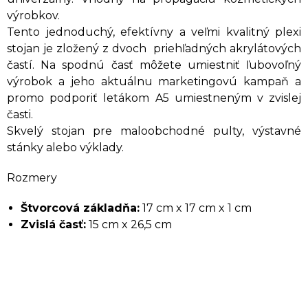
výrobkov.
Tento jednoduchý, efektívny a veľmi kvalitný plexi
stojan je zložený z dvoch priehľadných akrylátových
častí. Na spodnú časť môžete umiestniť ľubovoľný
výrobok a jeho aktuálnu marketingovú kampaň a
promo podporiť letákom A5 umiestneným v zvislej
časti.
Skvelý stojan pre maloobchodné pulty, výstavné
stánky alebo výklady.
Rozmery
Štvorcová základňa:
17 cm x 17 cm x 1 cm
Zvislá časť:
15 cm x 26,5 cm