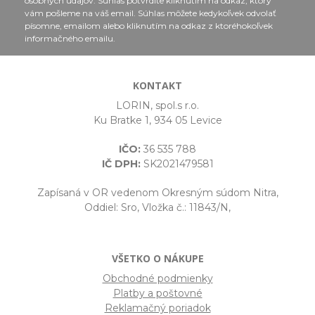
osobných údajov. Súhlas potvrdíte kliknutím na odkaz, ktorý
vám pošleme na váš email. Súhlas môžete kedykoľvek odvolať
písomne, emailom alebo kliknutím na odkaz z ktoréhokoľvek
informačného emailu.
KONTAKT
LORIN, spol.s r.o.
Ku Bratke 1, 934 05 Levice
IČO:
36 535 788
IČ DPH:
SK2021479581
Zapísaná v OR vedenom Okresným súdom Nitra,
Oddiel: Sro, Vložka č.: 11843/N,
VŠETKO O NÁKUPE
Obchodné podmienky
Platby a poštovné
Reklamačný poriadok