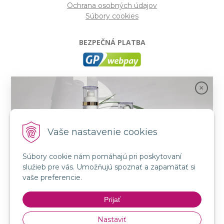
Ochrana osobných údajov
Súbory cookies
BEZPEČNÁ PLATBA
GP webpay
- Moderný a bezpečný systém pre platby
kartou na internete. Je jedným z najpoužívanejších
platobných brán na slovenských e-shopoch. Spĺňa
bezpečnostné požiadavky Mastercard, VISA a America
Express.
Vaše nastavenie cookies
Súbory cookie nám pomáhajú pri poskytovaní
SLEDUJTE NÁS
služieb pre vás. Umožňujú spoznať a zapamätať si
FB: LORIN všetko pre krásu
Spojenie prírody a vedy s novou kozmetikou
vaše preferencie.
INSTA: LORIN všetko pre krásu
GMT BEAUTY!
YouTube: LORIN všetko pre krásu
Prijať
Nakupovať
Nastaviť