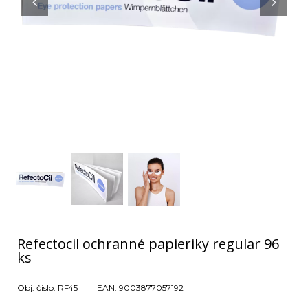
Refectocil ochranné papieriky regular 96
ks
Obj. čislo:
RF45
EAN:
9003877057192