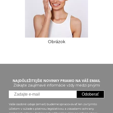
Obrázok
NAJDÔLEŽITEJŠIE NOVINKY PRIAMO NA VÁŠ EMAIL
Získajte zaujímavé informácie vždy medzi prvými
Odoberať
Vaše osobné údaje (email) budeme spracovávať len za týmto
účelom v súlade s platnou legislatívou a zásadami ochrany