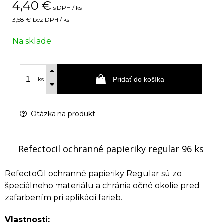
4,40
€
s DPH / ks
3,58 €
bez DPH / ks
Na sklade
Pridať do košíka
ks
Otázka na produkt
Refectocil ochranné papieriky regular 96 ks
RefectoCil ochranné papieriky Regular sú zo
špeciálneho materiálu a chránia očné okolie pred
zafarbením pri aplikácii farieb.
Vlastnosti: