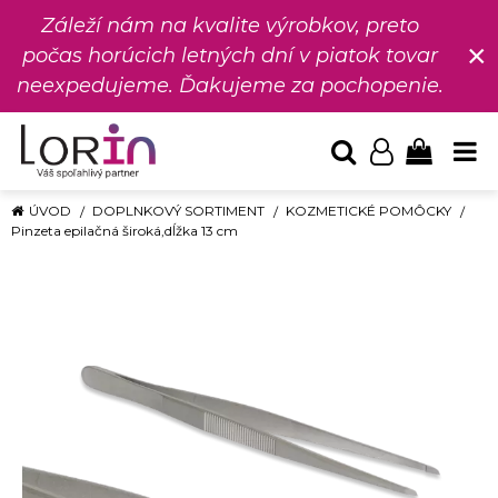
Záleží nám na kvalite výrobkov, preto
×
počas horúcich letných dní v piatok tovar
neexpedujeme. Ďakujeme za pochopenie.
ÚVOD
DOPLNKOVÝ SORTIMENT
KOZMETICKÉ POMÔCKY
Pinzeta epilačná široká,dĺžka 13 cm