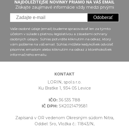
NAJDÔLEŽITEJŠIE NOVINKY PRIAMO NA VÁŠ EMAIL
Získajte zaujímavé informácie vždy medzi prvými
Odoberať
Vaše osobné údaje (email) budeme spracovávať len za týmto
účelom v súlade s platnou legislatívou a zásadami ochrany
osobných údajov. Súhlas potvrdíte kliknutím na odkaz, ktorý
vám pošleme na váš email. Súhlas môžete kedykoľvek odvolať
písomne, emailom alebo kliknutím na odkaz z ktoréhokoľvek
informačného emailu.
KONTAKT
LORIN, spol.s r.o.
Ku Bratke 1, 934 05 Levice
IČO:
36 535 788
IČ DPH:
SK2021479581
Zapísaná v OR vedenom Okresným súdom Nitra,
Oddiel: Sro, Vložka č.: 11843/N,