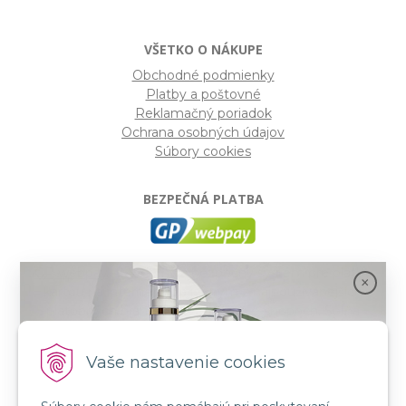
VŠETKO O NÁKUPE
Obchodné podmienky
Platby a poštovné
Reklamačný poriadok
Ochrana osobných údajov
Súbory cookies
BEZPEČNÁ PLATBA
GP webpay
- Moderný a bezpečný systém pre platby
kartou na internete. Je jedným z najpoužívanejších
platobných brán na slovenských e-shopoch. Spĺňa
bezpečnostné požiadavky Mastercard, VISA a America
Express.
Vaše nastavenie cookies