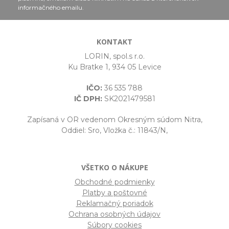
informačného emailu.
KONTAKT
LORIN, spol.s r.o.
Ku Bratke 1, 934 05 Levice
IČO:
36 535 788
IČ DPH:
SK2021479581
Zapísaná v OR vedenom Okresným súdom Nitra,
Oddiel: Sro, Vložka č.: 11843/N,
VŠETKO O NÁKUPE
Obchodné podmienky
Platby a poštovné
Reklamačný poriadok
Ochrana osobných údajov
Súbory cookies