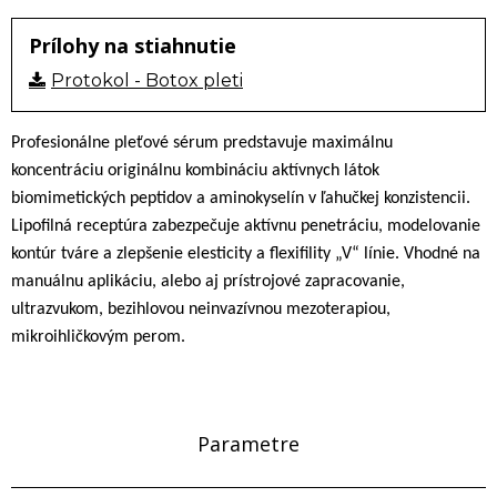
Prílohy na stiahnutie
Protokol - Botox pleti
Profesionálne pleťové sérum predstavuje maximálnu
koncentráciu originálnu kombináciu aktívnych látok
biomimetických peptidov a aminokyselín v ľahučkej konzistencii.
Lipofilná receptúra zabezpečuje aktívnu penetráciu, modelovanie
kontúr tváre a zlepšenie elesticity a flexifility „V“ línie. Vhodné na
manuálnu aplikáciu, alebo aj prístrojové zapracovanie,
ultrazvukom, bezihlovou neinvazívnou mezoterapiou,
mikroihličkovým perom.
Parametre