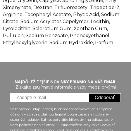
Aqua, Glycerin, Caprylic/Capric Triglyceride, Ethyl
Ximenynate, Dextran, Trifluoroacetyl Tripeptide-2,
Arginine, Tocopheryl Acetate, Phytic Acid, Sodium
Citrate, Sodium Acrylates Copolymer, Lecithin,
Lysolecithin, Sclerotium Gum, Xanthan Gum,
Pullulan, Sodium Benzoate, Phenoxyethanol,
Ethylhexylglycerin, Sodium Hydroxide, Parfum
NAJDÔLEŽITEJŠIE NOVINKY PRIAMO NA VÁŠ EMAIL
Získajte zaujímavé informácie vždy medzi prvými
Odoberať
Vaše osobné údaje (email) budeme spracovávať len za týmto
účelom v súlade s platnou legislatívou a zásadami ochrany
osobných údajov. Súhlas potvrdíte kliknutím na odkaz, ktorý
vám pošleme na váš email. Súhlas môžete kedykoľvek odvolať
písomne, emailom alebo kliknutím na odkaz z ktoréhokoľvek