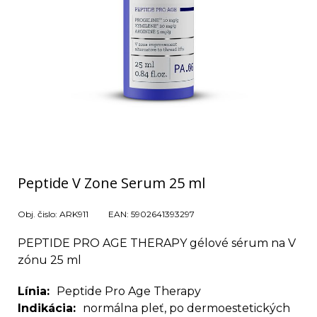
Peptide V Zone Serum 25 ml
Obj. čislo:
ARK911
EAN:
5902641393297
PEPTIDE PRO AGE THERAPY gélové sérum na V
zónu 25 ml
Línia
Peptide Pro Age Therapy
Indikácia
normálna pleť, po dermoestetických