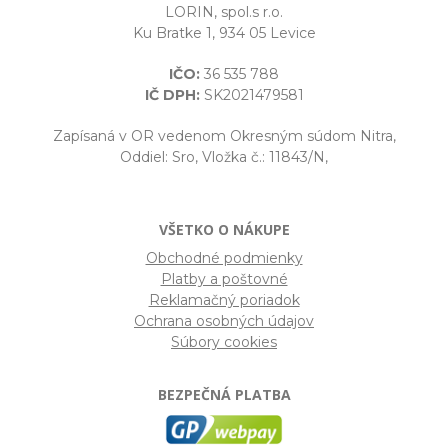
LORIN, spol.s r.o.
Ku Bratke 1, 934 05 Levice
IČO:
36 535 788
IČ DPH:
SK2021479581
Zapísaná v OR vedenom Okresným súdom Nitra,
Oddiel: Sro, Vložka č.: 11843/N,
VŠETKO O NÁKUPE
Obchodné podmienky
Platby a poštovné
Reklamačný poriadok
Ochrana osobných údajov
Súbory cookies
BEZPEČNÁ PLATBA