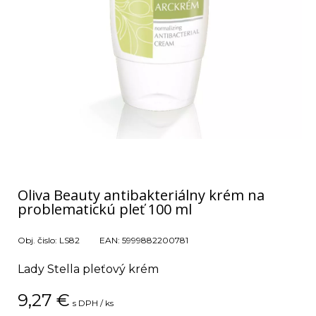
Oliva Beauty antibakteriálny krém na
problematickú pleť 100 ml
Obj. čislo:
LS82
EAN:
5999882200781
Lady Stella pleťový krém
9,27
€
s DPH / ks