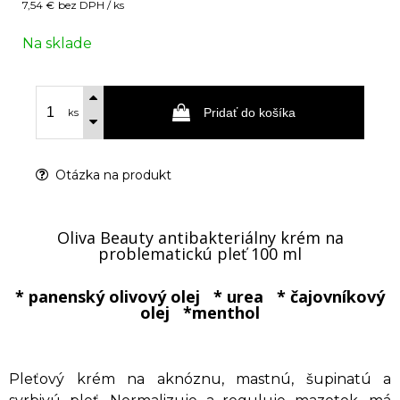
7,54 €
bez DPH / ks
Na sklade
Pridať do košíka
ks
Otázka na produkt
Oliva Beauty antibakteriálny krém na
problematickú pleť 100 ml
* panenský olivový olej * urea * čajovníkový
olej *menthol
Pleťový krém na aknóznu, mastnú, šupinatú a