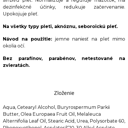
svrbivú pleť. Normalizuje a reguluje mazotok, má
dezinfekčné účinky, redukuje začervenanie.
Upokojuje pleť.
Na všetky typy pleti, aknóznu, seboroickú pleť.
Návod na použitie:
jemne naniesť na pleť mimo
okolia očí.
Bez parafínov, parabénov, netestované na
zvieratách.
Zloženie
Aqua, Cetearyl Alcohol, Buryrospermum Parkii
Butter, Olea Europaea Fruit Oil, Melaleuca
Alternifolia Leaf Oil, Stearic Acid, Urea, Polysorbate 60,
Phenoxyethenol, Acrylates/C10-30 Alkyl Acrylate