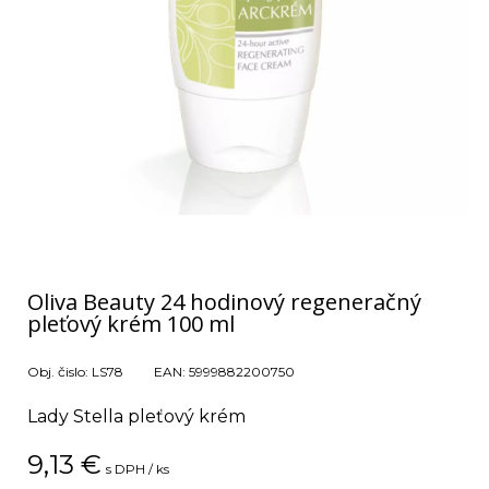
Oliva Beauty 24 hodinový regeneračný
pleťový krém 100 ml
Obj. čislo:
LS78
EAN:
5999882200750
Lady Stella pleťový krém
9,13
€
s DPH / ks