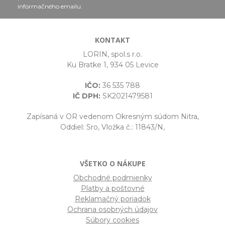
informačného emailu.
KONTAKT
LORIN, spol.s r.o.
Ku Bratke 1, 934 05 Levice
IČO:
36 535 788
IČ DPH:
SK2021479581
Zapísaná v OR vedenom Okresným súdom Nitra,
Oddiel: Sro, Vložka č.: 11843/N,
VŠETKO O NÁKUPE
Obchodné podmienky
Platby a poštovné
Reklamačný poriadok
Ochrana osobných údajov
Súbory cookies