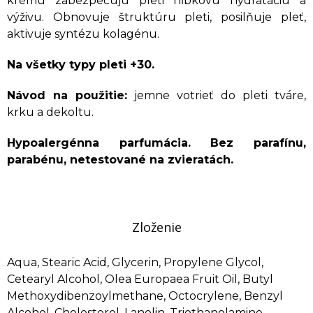
krému zabezpečujú pleti hĺbkovú hydratáciu a
výživu. Obnovuje štruktúru pleti, posilňuje pleť,
aktivuje syntézu kolagénu.
Na všetky typy pleti +30.
Návod na použitie:
jemne votrieť do pleti tváre,
krku a dekoltu.
Hypoalergénna parfumácia. Bez parafínu,
parabénu, netestované na zvieratách.
Zloženie
Aqua, Stearic Acid, Glycerin, Propylene Glycol,
Cetearyl Alcohol, Olea Europaea Fruit Oil, Butyl
Methoxydibenzoylmethane, Octocrylene, Benzyl
Alcohol, Cholesterol, Lanolin, Triethanolamine,