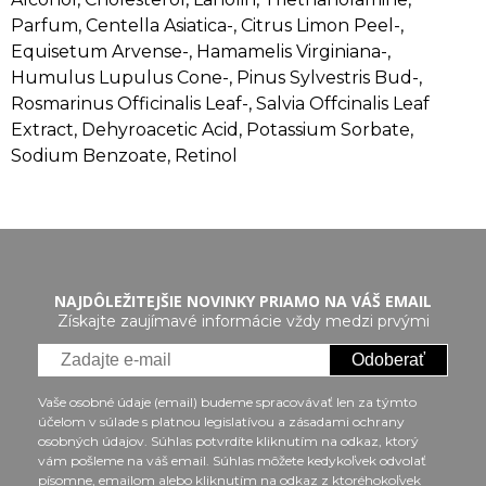
Parfum, Centella Asiatica-, Citrus Limon Peel-,
Equisetum Arvense-, Hamamelis Virginiana-,
Humulus Lupulus Cone-, Pinus Sylvestris Bud-,
Rosmarinus Officinalis Leaf-, Salvia Offcinalis Leaf
Extract, Dehyroacetic Acid, Potassium Sorbate,
Sodium Benzoate, Retinol
NAJDÔLEŽITEJŠIE NOVINKY PRIAMO NA VÁŠ EMAIL
Získajte zaujímavé informácie vždy medzi prvými
Odoberať
Vaše osobné údaje (email) budeme spracovávať len za týmto
účelom v súlade s platnou legislatívou a zásadami ochrany
osobných údajov. Súhlas potvrdíte kliknutím na odkaz, ktorý
vám pošleme na váš email. Súhlas môžete kedykoľvek odvolať
písomne, emailom alebo kliknutím na odkaz z ktoréhokoľvek