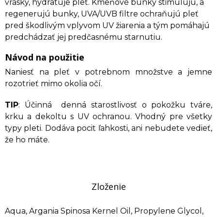
vrásky, hydratuje pleť. Kmeňové bunky stimulujú, a
regenerujú bunky, UVA/UVB filtre ochraňujú pleť
pred škodlivým vplyvom UV žiarenia a tým pomáhajú
predchádzať jej predčasnému starnutiu.
Návod na použitie
Naniesť na pleť v potrebnom množstve a jemne
rozotrieť mimo okolia očí.
TIP
: Účinná denná starostlivosť o pokožku tváre,
krku a dekoltu s UV ochranou. Vhodný pre všetky
typy pleti. Dodáva pocit ľahkosti, ani nebudete vedieť,
že ho máte.
Zloženie
Aqua, Argania Spinosa Kernel Oil, Propylene Glycol,