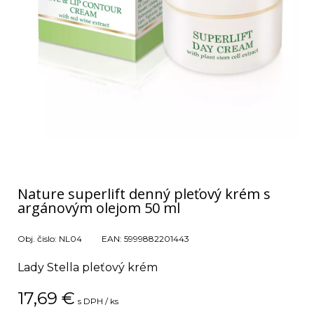
Nature superlift denný pleťový krém s
argánovým olejom 50 ml
Obj. čislo:
NL04
EAN:
5999882201443
Lady Stella pleťový krém
17,69
€
s DPH / ks