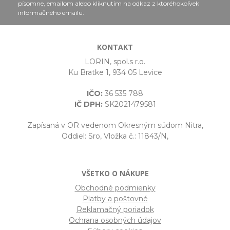
písomne, emailom alebo kliknutím na odkaz z ktoréhokoľvek
informačného emailu.
KONTAKT
LORIN, spol.s r.o.
Ku Bratke 1, 934 05 Levice
IČO:
36 535 788
IČ DPH:
SK2021479581
Zapísaná v OR vedenom Okresným súdom Nitra,
Oddiel: Sro, Vložka č.: 11843/N,
VŠETKO O NÁKUPE
Obchodné podmienky
Platby a poštovné
Reklamačný poriadok
Ochrana osobných údajov