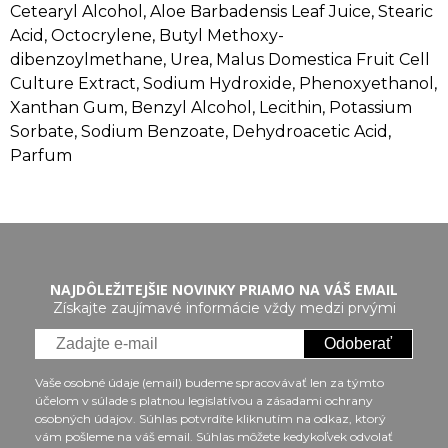
Cetearyl Alcohol, Aloe Barbadensis Leaf Juice, Stearic
Acid, Octocrylene, Butyl Methoxy-
dibenzoylmethane, Urea, Malus Domestica Fruit Cell
Culture Extract, Sodium Hydroxide, Phenoxyethanol,
Xanthan Gum, Benzyl Alcohol, Lecithin, Potassium
Sorbate, Sodium Benzoate, Dehydroacetic Acid,
Parfum
NAJDÔLEŽITEJŠIE NOVINKY PRIAMO NA VÁŠ EMAIL
Získajte zaujímavé informácie vždy medzi prvými
Odoberať
Vaše osobné údaje (email) budeme spracovávať len za týmto
účelom v súlade s platnou legislatívou a zásadami ochrany
osobných údajov. Súhlas potvrdíte kliknutím na odkaz, ktorý
vám pošleme na váš email. Súhlas môžete kedykoľvek odvolať