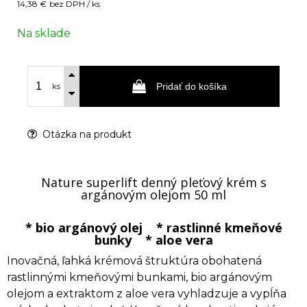
14,38 €
bez DPH / ks
Na sklade
Pridať do košíka
ks
Otázka na produkt
Nature superlift denný pleťový krém s
argánovým olejom 50 ml
* bio argánový olej * rastlinné kmeňové
bunky * aloe vera
Inovačná, ľahká krémová štruktúra obohatená
rastlinnými kmeňovými bunkami, bio argánovým
olejom a extraktom z aloe vera vyhladzuje a vypĺňa