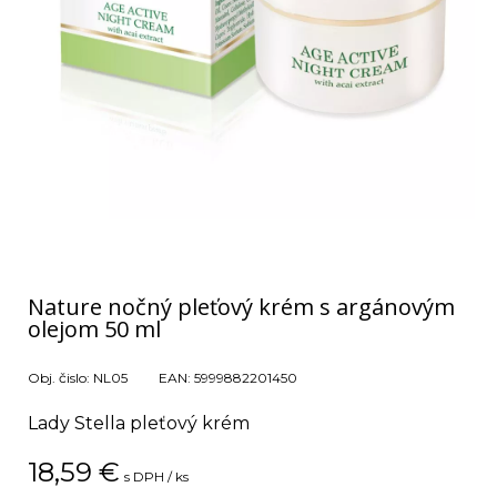
Nature nočný pleťový krém s argánovým
olejom 50 ml
Obj. čislo:
NL05
EAN:
5999882201450
Lady Stella pleťový krém
18,59
€
s DPH / ks