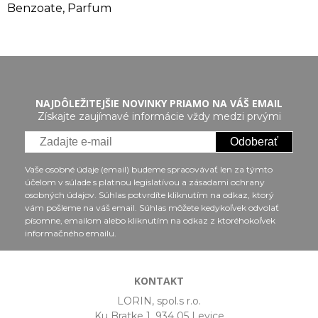
Benzoate, Parfum
NAJDÔLEŽITEJŠIE NOVINKY PRIAMO NA VÁŠ EMAIL
Získajte zaujímavé informácie vždy medzi prvými
Odoberať
Vaše osobné údaje (email) budeme spracovávať len za týmto
účelom v súlade s platnou legislatívou a zásadami ochrany
osobných údajov. Súhlas potvrdíte kliknutím na odkaz, ktorý
vám pošleme na váš email. Súhlas môžete kedykoľvek odvolať
písomne, emailom alebo kliknutím na odkaz z ktoréhokoľvek
informačného emailu.
KONTAKT
LORIN, spol.s r.o.
Ku Bratke 1, 934 05 Levice