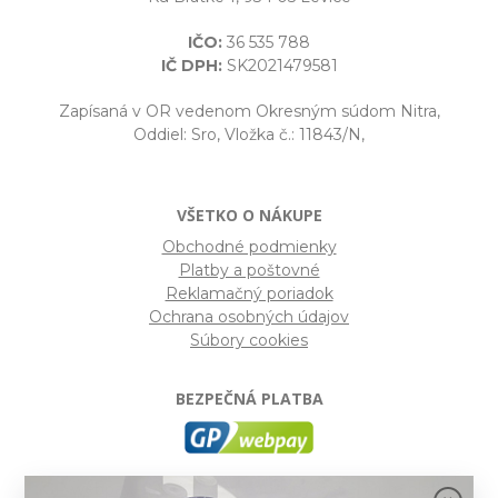
IČO:
36 535 788
IČ DPH:
SK2021479581
Zapísaná v OR vedenom Okresným súdom Nitra,
Oddiel: Sro, Vložka č.: 11843/N,
VŠETKO O NÁKUPE
Obchodné podmienky
Platby a poštovné
Reklamačný poriadok
Ochrana osobných údajov
Súbory cookies
BEZPEČNÁ PLATBA
GP webpay
- Moderný a bezpečný systém pre platby