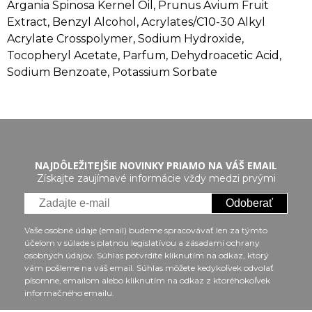
Argania Spinosa Kernel Oil, Prunus Avium Fruit
Extract, Benzyl Alcohol, Acrylates/C10-30 Alkyl
Acrylate Crosspolymer, Sodium Hydroxide,
Tocopheryl Acetate, Parfum, Dehydroacetic Acid,
Sodium Benzoate, Potassium Sorbate
NAJDÔLEŽITEJŠIE NOVINKY PRIAMO NA VÁŠ EMAIL
Získajte zaujímavé informácie vždy medzi prvými
Odoberať
Vaše osobné údaje (email) budeme spracovávať len za týmto
účelom v súlade s platnou legislatívou a zásadami ochrany
osobných údajov. Súhlas potvrdíte kliknutím na odkaz, ktorý
vám pošleme na váš email. Súhlas môžete kedykoľvek odvolať
písomne, emailom alebo kliknutím na odkaz z ktoréhokoľvek
informačného emailu.