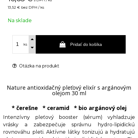
13,52 €
bez DPH / ks
Na sklade
Pridať do košíka
ks
Otázka na produkt
Nature antioxidačný pleťový elixír s argánovým
olejom 30 ml
* čerešne * ceramid * bio argánový olej
Intenzívny pleťový booster (sérum) vyhladzuje
vrásky a zabezpečuje správnu hydro-lipidickú
rovnováhu pleti. Aktívne látky tonizujú a hydratujú