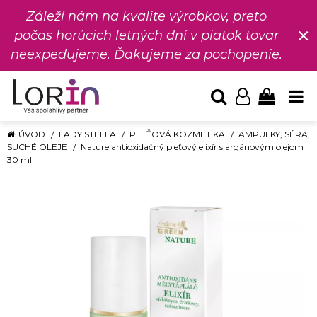
Záleží nám na kvalite výrobkov, preto
×
počas horúcich letných dní v piatok tovar
neexpedujeme. Ďakujeme za pochopenie.
ÚVOD
LADY STELLA
PLEŤOVÁ KOZMETIKA
AMPULKY, SÉRA,
SUCHÉ OLEJE
Nature antioxidačný pleťový elixír s argánovým olejom
30 ml