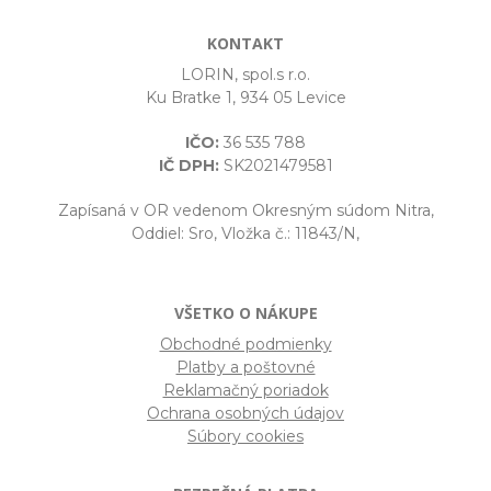
KONTAKT
LORIN, spol.s r.o.
Ku Bratke 1, 934 05 Levice
IČO:
36 535 788
IČ DPH:
SK2021479581
Zapísaná v OR vedenom Okresným súdom Nitra,
Oddiel: Sro, Vložka č.: 11843/N,
VŠETKO O NÁKUPE
Obchodné podmienky
Platby a poštovné
Reklamačný poriadok
Ochrana osobných údajov
Súbory cookies