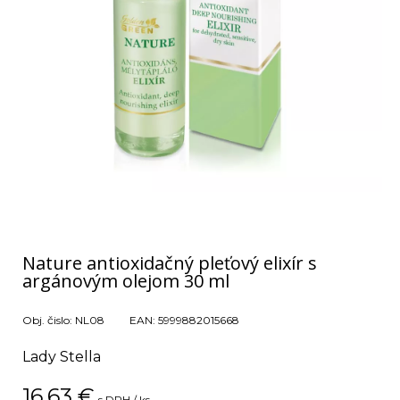
Nature antioxidačný pleťový elixír s
argánovým olejom 30 ml
Obj. čislo:
NL08
EAN:
5999882015668
Lady Stella
16,63
€
s DPH / ks