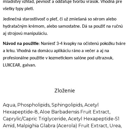
mladistvý vzhľad, pevnosť a odďaľuje tvorbu vrások. Vhodná pre
všetky typy pleti.
Jedinečná starostlivosť o pleť, či už zmiešaná so sérom alebo
hydratačným krémom, alebo samostatne. Dá sa použiť na ručnú
aj strojovú manipuláciu.
Návod na použitie
: Naniesť 3-4 kvapky na očistenú pokožku tváre
a krku. Vhodná na domácu aplikáciu ráno a večer a aj na
profesionálne použitie v kozmetickom salóne pod ultrazvuk,
LUXCEAR, galvan.
Zloženie
Aqua, Phospholipids, Sphingolipids, Acetyl
Hexapeptide-8, Aloe Barbadensis Fruit Extract,
Caprylic/Capric Triglyceride, Acetyl Hexapeptide-51
Amid, Malpighia Glabra (Acerola) Fruit Extract, Urea,