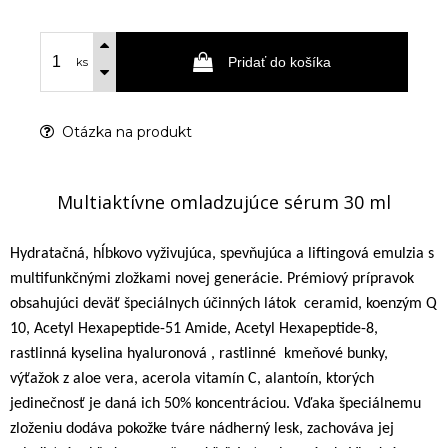
Pridať do košíka
ks
Otázka na produkt
Multiaktívne omladzujúce sérum 30 ml
Hydratačná, hĺbkovo vyživujúca, spevňujúca a liftingová emulzia s
multifunkčnými zložkami novej generácie. Prémiový prípravok
obsahujúci deväť špeciálnych účinných látok
ceramid, koenzým Q
10, Acetyl Hexapeptide-51 Amide, Acetyl Hexapeptide-8,
rastlinná kyselina hyaluronová , rastlinné
kmeňové bunky,
výťažok z aloe vera, acerola vitamín C, alantoín, ktorých
jedinečnosť je daná ich 50% koncentráciou. Vďaka špeciálnemu
zloženiu dodáva pokožke tváre nádherný lesk, zachováva jej