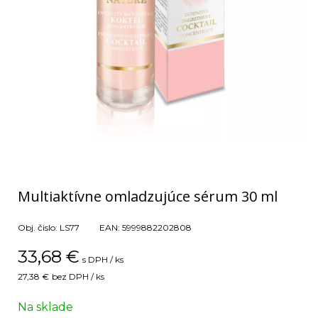
Multiaktívne omladzujúce sérum 30 ml
Obj. čislo:
LS77
EAN:
5999882202808
33,68
€
s DPH / ks
27,38 €
bez DPH / ks
Na sklade