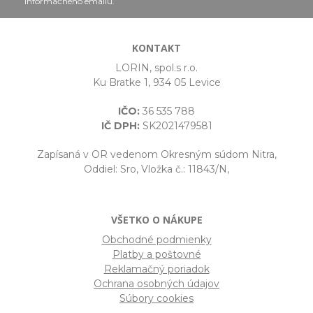
informačného emailu.
KONTAKT
LORIN, spol.s r.o.
Ku Bratke 1, 934 05 Levice
IČO:
36 535 788
IČ DPH:
SK2021479581
Zapísaná v OR vedenom Okresným súdom Nitra,
Oddiel: Sro, Vložka č.: 11843/N,
VŠETKO O NÁKUPE
Obchodné podmienky
Platby a poštovné
Reklamačný poriadok
Ochrana osobných údajov
Súbory cookies