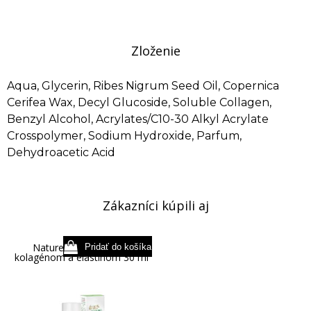
Zloženie
Aqua, Glycerin, Ribes Nigrum Seed Oil, Copernica
Cerifea Wax, Decyl Glucoside, Soluble Collagen,
Benzyl Alcohol, Acrylates/C10-30 Alkyl Acrylate
Crosspolymer, Sodium Hydroxide, Parfum,
Dehydroacetic Acid
Zákazníci kúpili aj
Nature pleťový elixír s
kolagénom a elastínom 30 ml