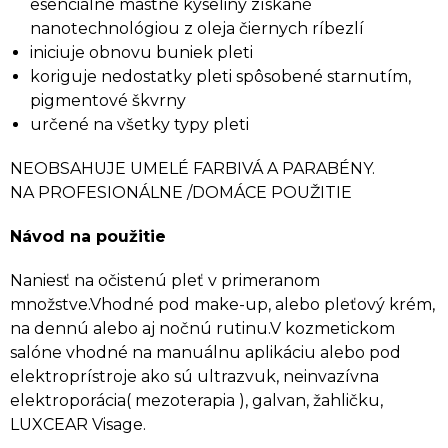
esenciálne mastné kyseliny získané
nanotechnológiou z oleja čiernych ríbezlí
iniciuje obnovu buniek pleti
koriguje nedostatky pleti spôsobené starnutím,
pigmentové škvrny
určené na všetky typy pleti
NEOBSAHUJE UMELÉ FARBIVÁ A PARABÉNY.
NA PROFESIONÁLNE /DOMÁCE POUŽITIE
Návod na použitie
Naniesť na očistenú pleť v primeranom
množstve.Vhodné pod make-up, alebo pleťový krém,
na dennú alebo aj nočnú rutinu.V kozmetickom
salóne vhodné na manuálnu aplikáciu alebo pod
elektroprístroje ako sú ultrazvuk, neinvazívna
elektroporácia( mezoterapia ), galvan, žahličku,
LUXCEAR Visage.