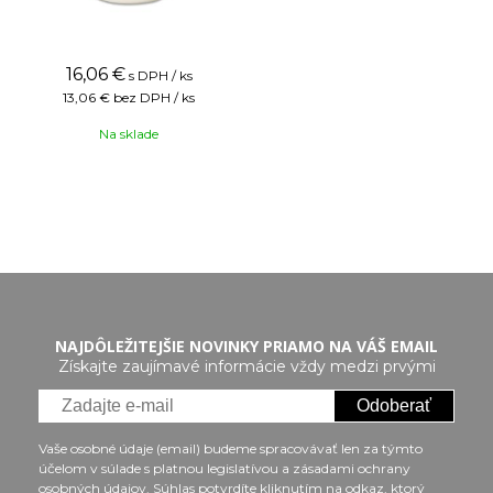
16,06
€
s DPH / ks
13,06 €
bez DPH / ks
Na sklade
NAJDÔLEŽITEJŠIE NOVINKY PRIAMO NA VÁŠ EMAIL
Získajte zaujímavé informácie vždy medzi prvými
Odoberať
Vaše osobné údaje (email) budeme spracovávať len za týmto
účelom v súlade s platnou legislatívou a zásadami ochrany
osobných údajov. Súhlas potvrdíte kliknutím na odkaz, ktorý