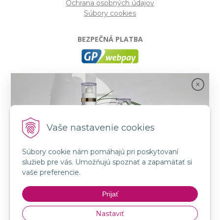
Ochrana osobných údajov
Súbory cookies
BEZPEČNÁ PLATBA
GP webpay
- Moderný a bezpečný systém pre platby
kartou na internete. Je jedným z najpoužívanejších
platobných brán na slovenských e-shopoch. Spĺňa
bezpečnostné požiadavky Mastercard, VISA a America
Express.
Vaše nastavenie cookies
Súbory cookie nám pomáhajú pri poskytovaní
SLEDUJTE NÁS
služieb pre vás. Umožňujú spoznať a zapamätať si
FB: LORIN všetko pre krásu
Spojenie prírody a vedy s novou kozmetikou
vaše preferencie.
INSTA: LORIN všetko pre krásu
GMT BEAUTY!
YouTube: LORIN všetko pre krásu
Prijať
Nakupovať
Nastaviť