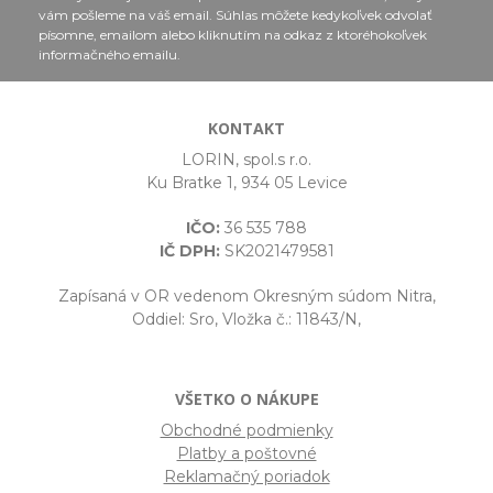
vám pošleme na váš email. Súhlas môžete kedykoľvek odvolať
písomne, emailom alebo kliknutím na odkaz z ktoréhokoľvek
informačného emailu.
KONTAKT
LORIN, spol.s r.o.
Ku Bratke 1, 934 05 Levice
IČO:
36 535 788
IČ DPH:
SK2021479581
Zapísaná v OR vedenom Okresným súdom Nitra,
Oddiel: Sro, Vložka č.: 11843/N,
VŠETKO O NÁKUPE
Obchodné podmienky
Platby a poštovné
Reklamačný poriadok