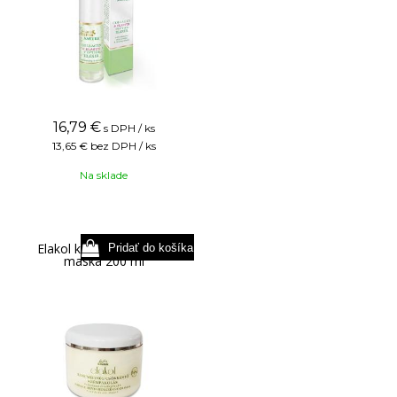
16,79
€
s DPH / ks
13,65 €
bez DPH / ks
Na sklade
Elakol krémová pleťová
maska 200 ml