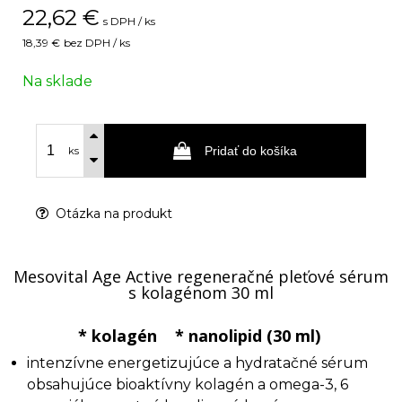
22,62
€
s DPH / ks
18,39 €
bez DPH / ks
Na sklade
Pridať do košíka
ks
Otázka na produkt
Mesovital Age Active regeneračné pleťové sérum
s kolagénom 30 ml
* kolagén * nanolipid (30 ml)
intenzívne energetizujúce a hydratačné sérum
obsahujúce bioaktívny kolagén a omega-3, 6