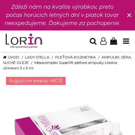
Záleží nám na kvalite výrobkov, preto
×
počas horúcich letných dní v piatok tovar
neexpedujeme. Ďakujeme za pochopenie.
ÚVOD
LADY STELLA
PLEŤOVÁ KOZMETIKA
AMPULKY, SÉRA,
SUCHÉ OLEJE
Mesocomplex Superlift pleťové ampulky s botox
účinkom 3 x 3 ml
Augustové beauty AKCIE