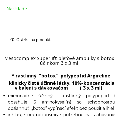
Na sklade
Otázka na produkt
Mesocomplex Superlift pleťové ampulky s botox
účinkom 3 x 3 ml
* rastlinný "botox" polypeptid Argireline
klinicky čisté účinné látky, 10%-koncentrácia
v balení s dávkovačom ( 3 x 3 ml)
mimoriadne účinný rastlinný polypeptid (
obsahuje 6 aminokyselín) so schopnosťou
dosiahnuť „botox” vypínací efekt bez použitia ihiel
inhibuje neurotransmisie potrebné na sťahovanie