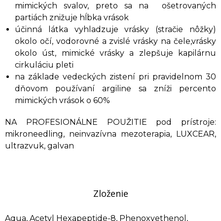
mimických svalov, preto sa na ošetrovaných
partiách znižuje hĺbka vrások
účinná látka vyhladzuje vrásky (stračie nôžky)
okolo očí, vodorovné a zvislé vrásky na čele,vrásky
okolo úst, mimické vrásky a zlepšuje kapilárnu
cirkuláciu pleti
na základe vedeckých zistení pri pravidelnom 30
dňovom používaní argiline sa zníži percento
mimických vrások o 60%
NA PROFESIONÁLNE POUŽITIE pod prístroje:
mikroneedling, neinvazívna mezoterapia, LUXCEAR,
ultrazvuk, galvan
Zloženie
Aqua, Acetyl Hexapeptide-8, Phenoxyethenol,