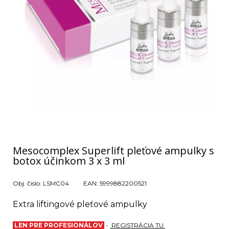
Mesocomplex Superlift pleťové ampulky s
botox účinkom 3 x 3 ml
Obj. čislo:
LSMC04
EAN:
5999882200521
Extra liftingové pleťové ampulky
LEN PRE PROFESIONÁLOV
-
REGISTRÁCIA TU