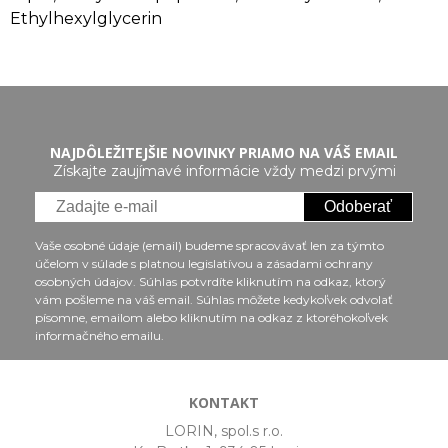
Ethylhexylglycerin
NAJDÔLEŽITEJŠIE NOVINKY PRIAMO NA VÁŠ EMAIL
Získajte zaujímavé informácie vždy medzi prvými
Odoberať
Vaše osobné údaje (email) budeme spracovávať len za týmto
účelom v súlade s platnou legislatívou a zásadami ochrany
osobných údajov. Súhlas potvrdíte kliknutím na odkaz, ktorý
vám pošleme na váš email. Súhlas môžete kedykoľvek odvolať
písomne, emailom alebo kliknutím na odkaz z ktoréhokoľvek
informačného emailu.
KONTAKT
LORIN, spol.s r.o.