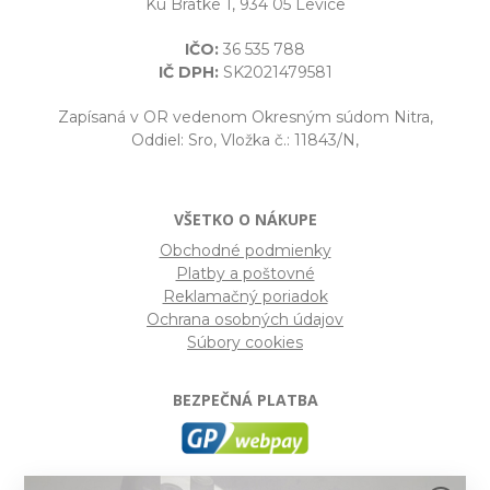
Ku Bratke 1, 934 05 Levice
IČO:
36 535 788
IČ DPH:
SK2021479581
Zapísaná v OR vedenom Okresným súdom Nitra,
Oddiel: Sro, Vložka č.: 11843/N,
VŠETKO O NÁKUPE
Obchodné podmienky
Platby a poštovné
Reklamačný poriadok
Ochrana osobných údajov
Súbory cookies
BEZPEČNÁ PLATBA
GP webpay
- Moderný a bezpečný systém pre platby