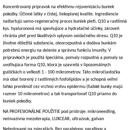
Koncentrovaný prípravok na efektívnu rejuvenizáciu buniek
pokožky. Účinné látky v čistej, liekopisnej kvalite. Ingrediencie
naštartujú samo-regeneračný proces buniek pleti, Q10 a rastlinná
kys. hyaluronová má spevňujúce a hydratačné účinky, zároveň
chránia pleť pred škodlivých vplyvom oxidačného stresu. Q10 je
životne dôležitá substancia, oleorozpustná a dodáva bunkám
potrebnú energiu na delenie a správnu funkciu imunity. V
prípravkoch je použitá špeciálna, pomaly rozpustná a pomaly sa
uvoľňujúca forma Q10, ktorá je uzavretá v lipozomálnych
gulôčkách o veľkosti 1 - 100 mikrometrov. Táto mikročiastočka
má obal tvorený z rastlinných fosfolipidov a je schopná veľmi
ľahko preniknúť cez vrchnú vrstvu epidermu (ľudské bunky majú
rozmer 10 mikrometrov) a tak transportovať Q10 priamo do
buniek pokožky.
NA PROFESIONÁLNE POUŽITIE pod prístroje: mikroneedling,
neinvazívna mezoterapia, LUXCEAR, ultrazvuk, galvan
Netestované na zvieratách. Bez parabénov, parafínov a