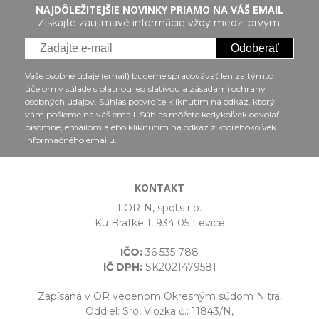
NAJDÔLEŽITEJŠIE NOVINKY PRIAMO NA VÁŠ EMAIL
Získajte zaujímavé informácie vždy medzi prvými
Odoberať
Vaše osobné údaje (email) budeme spracovávať len za týmto
účelom v súlade s platnou legislatívou a zásadami ochrany
osobných údajov. Súhlas potvrdíte kliknutím na odkaz, ktorý
vám pošleme na váš email. Súhlas môžete kedykoľvek odvolať
písomne, emailom alebo kliknutím na odkaz z ktoréhokoľvek
informačného emailu.
KONTAKT
LORIN, spol.s r.o.
Ku Bratke 1, 934 05 Levice
IČO:
36 535 788
IČ DPH:
SK2021479581
Zapísaná v OR vedenom Okresným súdom Nitra,
Oddiel: Sro, Vložka č.: 11843/N,