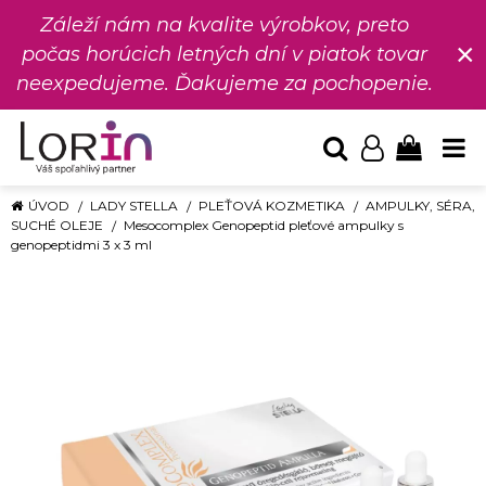
Záleží nám na kvalite výrobkov, preto
×
počas horúcich letných dní v piatok tovar
neexpedujeme. Ďakujeme za pochopenie.
ÚVOD
LADY STELLA
PLEŤOVÁ KOZMETIKA
AMPULKY, SÉRA,
SUCHÉ OLEJE
Mesocomplex Genopeptid pleťové ampulky s
genopeptidmi 3 x 3 ml