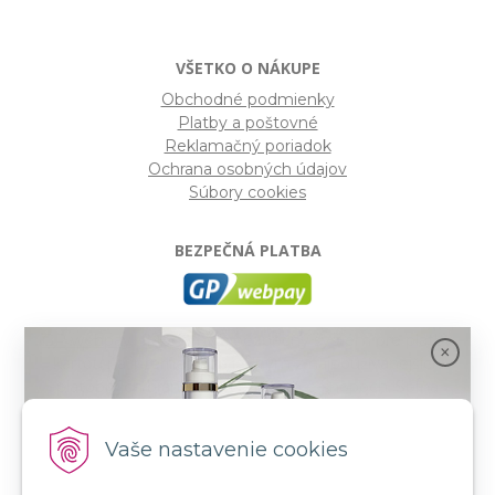
VŠETKO O NÁKUPE
Obchodné podmienky
Platby a poštovné
Reklamačný poriadok
Ochrana osobných údajov
Súbory cookies
BEZPEČNÁ PLATBA
GP webpay
- Moderný a bezpečný systém pre platby
kartou na internete. Je jedným z najpoužívanejších
platobných brán na slovenských e-shopoch. Spĺňa
bezpečnostné požiadavky Mastercard, VISA a America
Express.
Vaše nastavenie cookies