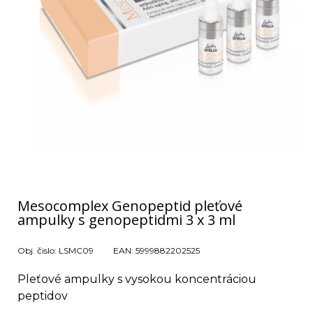
Mesocomplex Genopeptid pleťové
ampulky s genopeptidmi 3 x 3 ml
Obj. čislo:
LSMC09
EAN:
5999882202525
Pleťové ampulky s vysokou koncentráciou
peptidov