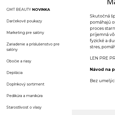
Ma
GMT BEAUTY
NOVINKA
Skutočná špe
Darčekové poukazy
pomáhajú os
proces starn
Marketing pre salóny
príjemná vô
fyzické a d
Zariadenie a príslušenstvo pre
stres, pomáh
salóny
LEN PRE P
Obočie a riasy
Návod na po
Depilácia
Bez umelých
Doplnkový sortiment
Pedikúra a manikúra
Starostlivosť o vlasy