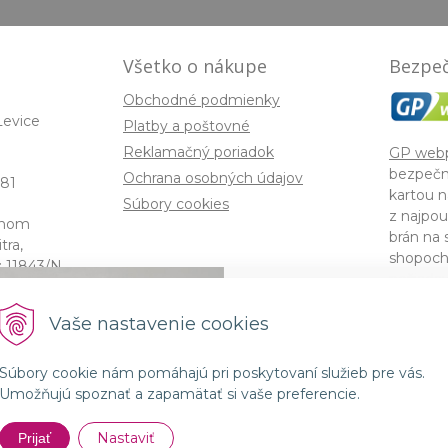
Všetko o nákupe
Bezpeč
Obchodné podmienky
Levice
Platby a poštovné
Reklamačný poriadok
GP web
bezpečn
Ochrana osobných údajov
81
kartou n
Súbory cookies
z najpou
enom
brán na 
ra,
shopoch
: 11843/N,
požiadav
America
Spojenie prírody a 
Vaše nastavenie cookies
kozmetikou GMT B
Súbory cookie nám pomáhajú pri poskytovaní služieb pre vás.
© 2026 lorin •
NextShop
&
e-shop Pohoda Connec
Umožňujú spoznať a zapamätať si vaše preferencie.
Nakupo
Nastaviť
Prijať