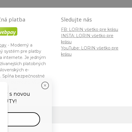
ná platba
Sledujte nás
FB: LORIN všetko pre krásu
INSTA: LORIN všetko pre
krásu
pay
- Moderný a
YouTube: LORIN všetko pre
ý systém pre platby
krásu
a internete. Je jedným
žívanejších platobných
slovenských e-
. Spĺňa bezpečnostné
ky Mastercard, VISA a
 Express.
vedy s novou
EAUTY!
tor
by
NextCom s.r.o.
vať