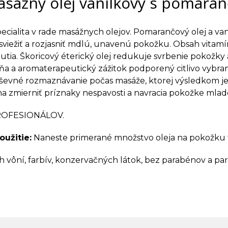
sážny olej vanilkový s pomaran
cialita v rade masážnych olejov. Pomarančový olej a vani
viežiť a rozjasniť mdlú, unavenú pokožku. Obsah vita
utia. Škoricový éterický olej redukuje svrbenie pokožky
ňa a aromaterapeutický zážitok podporený citlivo vybra
uševné rozmaznávanie počas masáže, ktorej výsledkom 
a zmierniť príznaky nespavosti a navracia pokožke mlad
ROFESIONÁLOV.
užitie:
Naneste primerané množstvo oleja na pokožku t
 vôní, farbív, konzervačných látok, bez parabénov a par