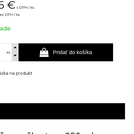
6
€
s DPH / ks
ez DPH / ks
lade
Pridať do košíka
ks
zka na produkt