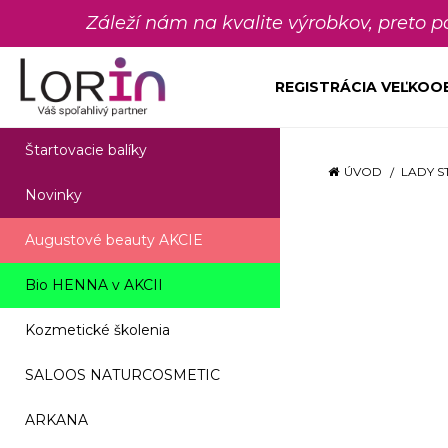
Záleží nám na kvalite výrobkov, preto 
REGISTRÁCIA VEĽKO
Štartovacie balíky
ÚVOD
LADY S
Novinky
Augustové beauty AKCIE
Bio HENNA v AKCII
Kozmetické školenia
SALOOS NATURCOSMETIC
ARKANA