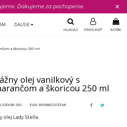
×
edujeme. Ďakujeme za pochopenie.
AM
ĎALŠIE
HĽADAJ
PRIHLÁSIŤ
KOŠÍK
ančom a škoricou 250 ml
žny olej vanilkový s
arančom a škoricou 250 ml
LSSPA18-250
EAN:
5999882203348
 olej Lady Stella