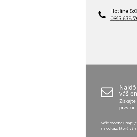
Hotline 8:0
0915 638 
Najdôl
váš em
Získajt
prvými
Vaše osobné údaje (
na odkaz, ktorý vám