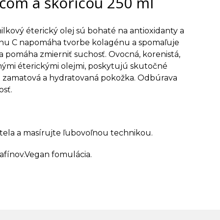
čom a škoricou 250 ml
lkový éterický olej sú bohaté na antioxidanty a
mínu C napomáha tvorbe kolagénu a spomaľuje
 a pomáha zmierniť suchosť. Ovocná, korenistá,
nými éterickými olejmi, poskytujú skutočné
je zamatová a hydratovaná pokožka. Odbúrava
osť.
ela a masírujte ľubovoľnou technikou.
afínov.Vegan fomulácia.