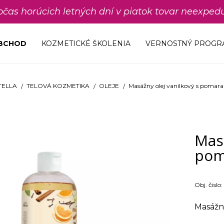
počas horúcich letných dní v piatok tovar neexp
OBCHOD
KOZMETICKÉ ŠKOLENIA
VERNOSTNÝ PROGR
TELLA
TELOVÁ KOZMETIKA
OLEJE
Masážny olej vanilkový s pomar
Masá
pom
Obj. čislo:
Masážny