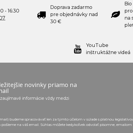
Bio
Doprava zadarmo
0 - 16:30
pro
pre objednávky nad
707
na s
30 €
ple
YouTube
inštruktážne videá
ežitejšie novinky priamo na
ail
e zaujímavé informácie vždy medzi
email) budeme spracovávať len za týmto účelom v súlade s platnou legislatív
 pošleme na váš email. Súhlas môžete kedykoľvek odvolať písomne, emailom 