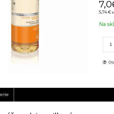
7,0
5,74 €
b
Na sk
Otá
enie