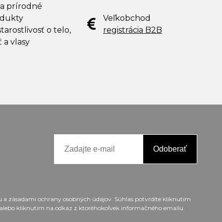
 a prírodné
dukty
Veľkobchod
tarostlivosť o telo,
registrácia B2B
ť a vlasy
Odoberať
ou a zásadami ochrany osobných údajov. Súhlas potvrdíte kliknutím
alebo kliknutím na odkaz z ktoréhokoľvek informačného emailu.