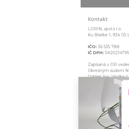
Kontakt
LORIN, spol.s r.o.
Ku Bratke 1, 934 05 
IČO:
36 535 788
IČ DPH:
SK20214795
Zapísaná v OR ved
Okresným súdom Nit
Oddiel: Sro, Vložka č.