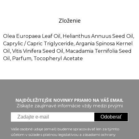
Zloženie
Olea Europaea Leaf Oil, Helianthus Annuus Seed Oil,
Caprylic / Capric Triglyceride, Argania Spinosa Kernel
Oil, Vitis Vinifera Seed Oil, Macadamia Ternifolia Seed
Oil, Parfum, Tocopheryl Acetate
NAJDÔLEŽITEJŠIE NOVINKY PRIAMO NA VÁŠ EMAIL
Získajte zaujímavé informácie vždy medzi prvými
Odoberať
Vaše osobné údaje (email) budeme spracovávať len za týmto
účelom v súlade s platnou legislatívou a zásadami ochrany