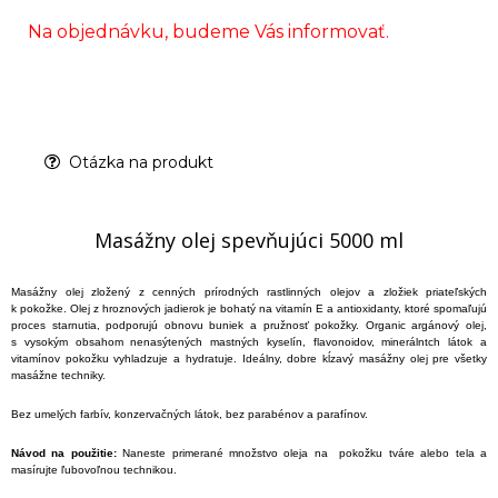
Na objednávku, budeme Vás informovať.
Otázka na produkt
Masážny olej spevňujúci 5000 ml
Masážny olej zložený z cenných prírodných rastlinných olejov a zložiek priateľských
k pokožke. Olej z hroznových jadierok je bohatý na vitamín E a antioxidanty, ktoré spomaľujú
proces starnutia, podporujú obnovu buniek a pružnosť pokožky. Organic argánový olej,
s vysokým obsahom nenasýtených mastných kyselín, flavonoidov, minerálntch látok a
vitamínov pokožku vyhladzuje a hydratuje. Ideálny, dobre kĺzavý masážny olej pre všetky
masážne techniky.
Bez umelých farbív, konzervačných látok, bez parabénov a parafínov.
Návod na použitie:
Naneste primerané množstvo oleja na pokožku tváre alebo tela a
masírujte ľubovoľnou technikou.