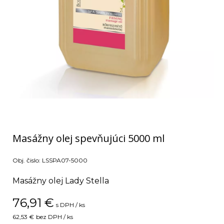
Masážny olej spevňujúci 5000 ml
Obj. čislo:
LSSPA07-5000
Masážny olej Lady Stella
76,91
€
s DPH / ks
62,53 €
bez DPH / ks