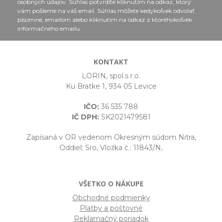
osobných údajov. Súhlas potvrdíte kliknutím na odkaz, ktorý
vám pošleme na váš email. Súhlas môžete kedykoľvek odvolať
písomne, emailom alebo kliknutím na odkaz z ktoréhokoľvek
informačného emailu.
KONTAKT
LORIN, spol.s r.o.
Ku Bratke 1, 934 05 Levice
IČO:
36 535 788
IČ DPH:
SK2021479581
Zapísaná v OR vedenom Okresným súdom Nitra,
Oddiel: Sro, Vložka č.: 11843/N,
VŠETKO O NÁKUPE
Obchodné podmienky
Platby a poštovné
Reklamačný poriadok