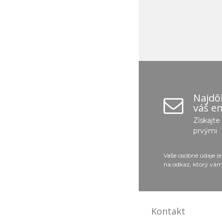
Najdôl
váš em
Získajt
prvými
Vaše osobné údaje (
na odkaz, ktorý vám
Kontakt