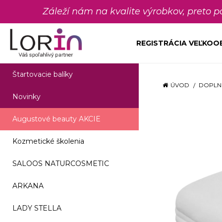
Záleží nám na kvalite výrobkov, preto 
REGISTRÁCIA VEĽKO
Štartovacie balíky
ÚVOD
DOPLN
Novinky
Augustové beauty AKCIE
Kozmetické školenia
SALOOS NATURCOSMETIC
ARKANA
LADY STELLA