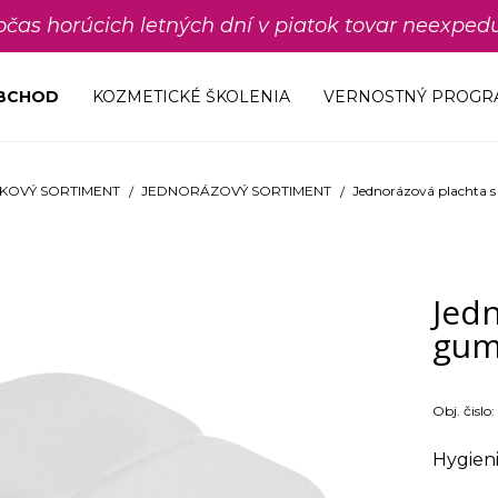
počas horúcich letných dní v piatok tovar neexp
OBCHOD
KOZMETICKÉ ŠKOLENIA
VERNOSTNÝ PROGR
KOVÝ SORTIMENT
JEDNORÁZOVÝ SORTIMENT
Jednorázová plachta 
Jedn
gum
Obj. čislo:
Hygieni