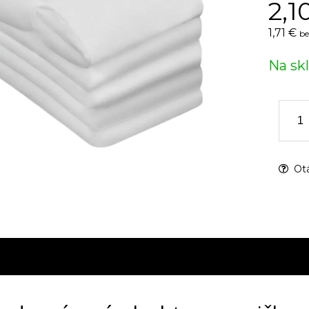
2,1
1,71 €
be
Na sk
Otá