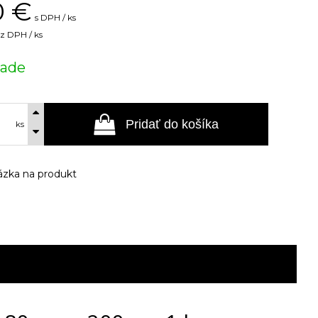
0
€
s DPH / ks
z DPH / ks
lade
Pridať do košíka
ks
zka na produkt