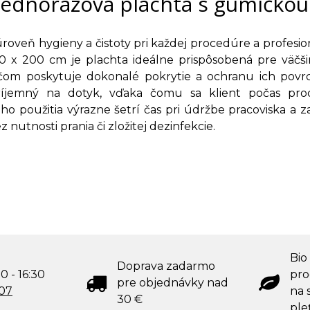
Jednorázová plachta s gumičkou
roveň hygieny a čistoty pri každej procedúre a profesio
0 x 200 cm je plachta ideálne prispôsobená pre väč
ičom poskytuje dokonalé pokrytie a ochranu ich povr
íjemný na dotyk, vďaka čomu sa klient počas pro
o použitia výrazne šetrí čas pri údržbe pracoviska a za
z nutnosti prania či zložitej dezinfekcie.
Bio
Doprava zadarmo
0 - 16:30
pro
pre objednávky nad
707
na s
30 €
ple