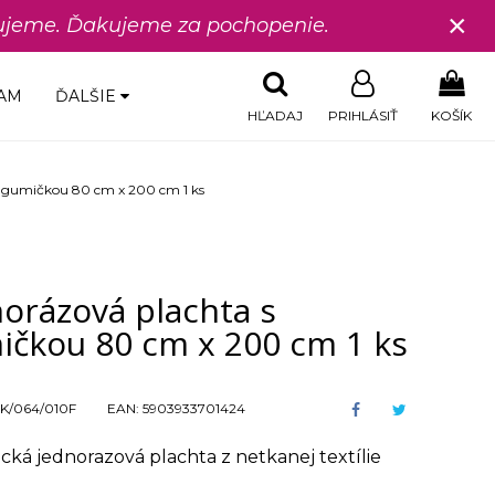
×
edujeme. Ďakujeme za pochopenie.
AM
ĎALŠIE
HĽADAJ
PRIHLÁSIŤ
KOŠÍK
s gumičkou 80 cm x 200 cm 1 ks
orázová plachta s
ičkou 80 cm x 200 cm 1 ks
K/064/010F
EAN:
5903933701424
cká jednorazová plachta z netkanej textílie