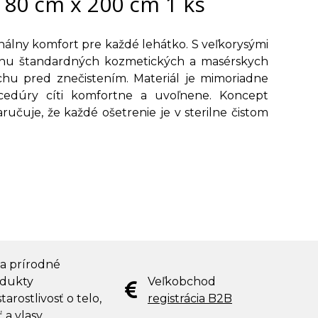
 80 cm x 200 cm 1 ks
nálny komfort pre každé lehátko. S veľkorysými
šinu štandardných kozmetických a masérskych
chu pred znečistením. Materiál je mimoriadne
cedúry cíti komfortne a uvoľnene. Koncept
ručuje, že každé ošetrenie je v sterilne čistom
 a prírodné
dukty
Veľkobchod
tarostlivosť o telo,
registrácia B2B
ť a vlasy