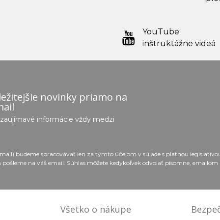
YouTube
inštruktážne videá
ežitejšie novinky priamo na
ail
e zaujímavé informácie vždy medzi
email) budeme spracovávať len za týmto účelom v súlade s platnou legislatív
 pošleme na váš email. Súhlas môžete kedykoľvek odvolať písomne, emailom 
Všetko o nákupe
Bezpeč