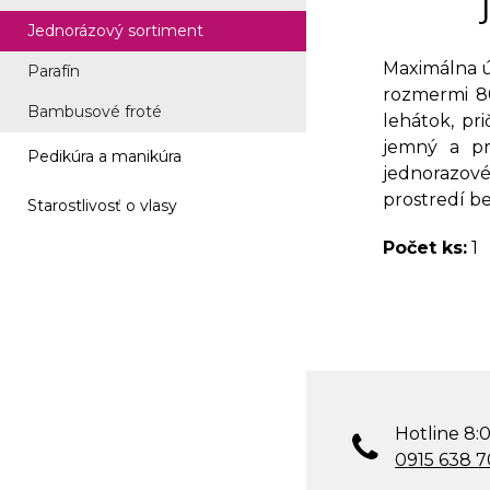
Jednorázový sortiment
Maximálna ú
Parafín
rozmermi 8
Bambusové froté
lehátok, pr
jemný a pr
Pedikúra a manikúra
jednorazovéh
prostredí be
Starostlivosť o vlasy
Počet ks:
1
Hotline 8:0
0915 638 