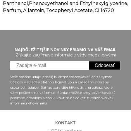
Panthenol,Phenoxyethanol and Ethylhexylglycerine,
Parfum, Allantoin, Tocopheryl Acetate, CI 14720
NAJDÔLEŽITEJŠIE NOVINKY PRIAMO NA VÁŠ EMAIL
Získajte zaujímavé informácie vždy medzi prvými
Odoberať
Vaše osobné údaje (email) budeme spracovávať len za týmto
účelom v súlade s platnou legislatívou a zásadami ochrany
osobných údajov. Súhlas potvrdíte kliknutím na odkaz, ktorý
vám pošleme na váš email. Súhlas môžete kedykoľvek odvolať
písomne, emailom alebo kliknutím na odkaz z ktoréhokoľvek
informačného emailu.
KONTAKT