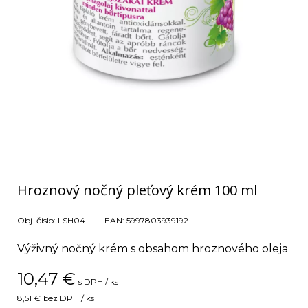
Hroznový nočný pleťový krém 100 ml
Obj. čislo:
LSH04
EAN:
5997803939192
Výživný nočný krém s obsahom hroznového oleja
10,47
€
s DPH / ks
8,51 €
bez DPH / ks