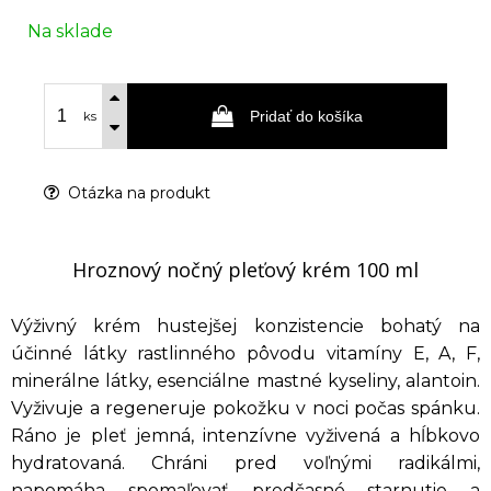
Na sklade
Pridať do košíka
ks
Otázka na produkt
Hroznový nočný pleťový krém 100 ml
Výživný krém hustejšej konzistencie bohatý na
účinné látky rastlinného pôvodu vitamíny E, A, F,
minerálne látky, esenciálne mastné kyseliny, alantoin.
Vyživuje a regeneruje pokožku v noci počas spánku.
Ráno je pleť jemná, intenzívne vyživená a hĺbkovo
hydratovaná. Chráni pred voľnými radikálmi,
napomáha spomaľovať predčasné starnutie a