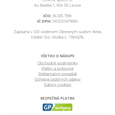
LORIN, spol.s r.o.
Ku Bratke 1, 934 05 Levice
IČO:
36 535 788
IČ DPH:
SK2021479581
Zapísaná v OR vedenom Okresným súdom Nitra,
Oddiel: Sro, Vložka č.: 11843/N,
VŠETKO O NÁKUPE
Obchodné podmienky
Platby a poštovné
Reklamačný poriadok
Ochrana osobných údajov
Súbory cookies
BEZPEČNÁ PLATBA