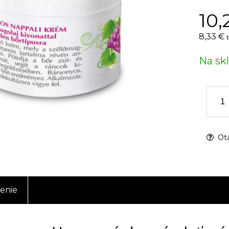
10,
8,33 €
Na sk
Otá
enie