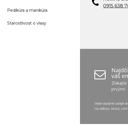
0915 638 
Pedikúra a manikúra
Starostlivosť o vlasy
Najdôl
váš em
Získajt
prvými
Vaše osobné údaje (
na odkaz, ktorý vám