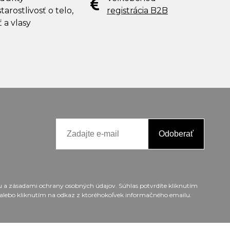
tarostlivosť o telo,
registrácia B2B
ť a vlasy
Odoberať
ou a zásadami ochrany osobných údajov. Súhlas potvrdíte kliknutím
alebo kliknutím na odkaz z ktoréhokoľvek informačného emailu.