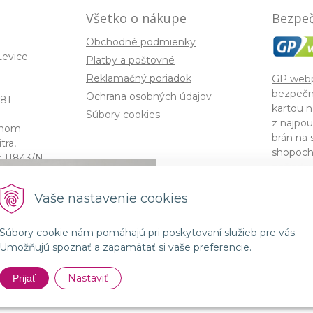
Všetko o nákupe
Bezpeč
Obchodné podmienky
Levice
Platby a poštovné
Reklamačný poriadok
GP web
bezpečn
Ochrana osobných údajov
81
kartou n
Súbory cookies
z najpou
enom
brán na 
ra,
shopoch
: 11843/N,
požiadav
America
Spojenie prírody a 
Vaše nastavenie cookies
kozmetikou GMT B
Súbory cookie nám pomáhajú pri poskytovaní služieb pre vás.
© 2026 lorin •
NextShop
&
e-shop Pohoda Connec
Umožňujú spoznať a zapamätať si vaše preferencie.
Nakupo
Nastaviť
Prijať