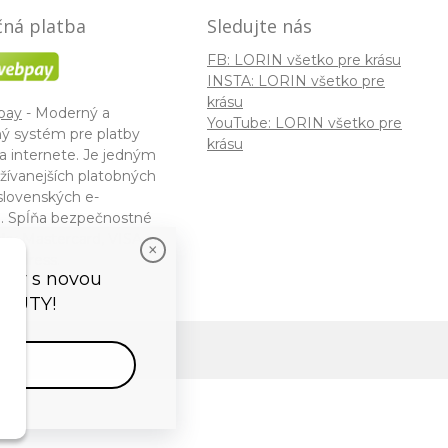
ná platba
Sledujte nás
FB: LORIN všetko pre krásu
INSTA: LORIN všetko pre
krásu
pay
- Moderný a
YouTube: LORIN všetko pre
ý systém pre platby
krásu
a internete. Je jedným
žívanejších platobných
slovenských e-
. Spĺňa bezpečnostné
ky Mastercard, VISA a
 Express.
vedy s novou
EAUTY!
tor
by
NextCom s.r.o.
vať