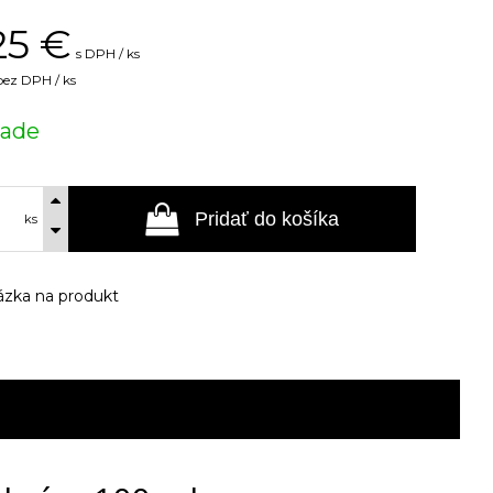
25
€
s DPH / ks
bez DPH / ks
lade
Pridať do košíka
ks
zka na produkt