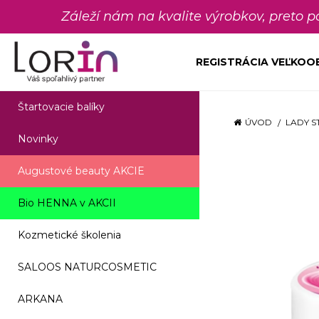
Záleží nám na kvalite výrobkov, preto 
REGISTRÁCIA VEĽKO
Štartovacie balíky
ÚVOD
LADY S
Novinky
Augustové beauty AKCIE
Bio HENNA v AKCII
Kozmetické školenia
SALOOS NATURCOSMETIC
ARKANA