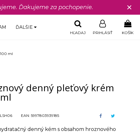
×
edujeme. Ďakujeme za pochopenie.
AM
ĎALŠIE
HĽADAJ
PRIHLÁSIŤ
KOŠÍK
 100 ml
znový denný pleťový krém
 ml
LSH06
EAN:
5997803939185
hydratačný denný kém s obsahom hroznového