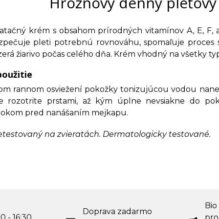
Hroznový denný pleťový
tačný krém s obsahom prírodných vitamínov A, E, F, a
ezpečuje pleti potrebnú rovnováhu, spomaľuje proces s
erá žiarivo počas celého dňa. Krém vhodný na všetky typ
oužitie
m rannom osviežení pokožky tonizujúcou vodou nanes
 rozotrite prstami, až kým úplne nevsiakne do pok
krokom pred nanášaním mejkapu.
etestovaný na zvieratách. Dermatologicky testované.
Bio
Doprava zadarmo
0 - 16:30
pro