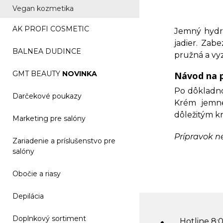
Vegan kozmetika
AK PROFI COSMETIC
Jemný hydra
jadier. Zab
BALNEA DUDINCE
pružná a vyz
GMT BEAUTY
NOVINKA
Návod na p
Po dôkladno
Darčekové poukazy
Krém jemne
dôležitým 
Marketing pre salóny
Prípravok n
Zariadenie a príslušenstvo pre
salóny
Obočie a riasy
Depilácia
Doplnkový sortiment
Hotline 8:0