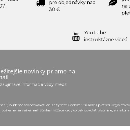
pre objednávky nad
707
na s
30 €
ple
YouTube
inštruktážne videá
ežitejšie novinky priamo na
ail
e zaujímavé informácie vždy medzi
email) budeme spracovávať len za týmto účelom v súlade s platnou legislatív
 pošleme na váš email. Súhlas môžete kedykoľvek odvolať písomne, emailom 