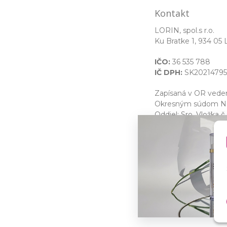
Kontakt
LORIN, spol.s r.o.
Ku Bratke 1, 934 05 
IČO:
36 535 788
IČ DPH:
SK20214795
Zapísaná v OR ved
Okresným súdom Nit
Oddiel: Sro, Vložka č.