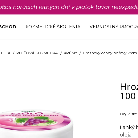
počas horúcich letných dní v piatok tovar neexp
OBCHOD
KOZMETICKÉ ŠKOLENIA
VERNOSTNÝ PROGR
TELLA
PLEŤOVÁ KOZMETIKA
KRÉMY
Hroznový denný pleťový krém
Hro
100
Obj. čislo:
Ľahký 
oleja