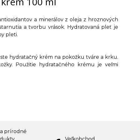
 krém 100 ml
ntioxidantov a minerálov z oleja z hroznových
tarnutia a tvorbu vrások. Hydratovaná pleť je
y pleti.
te hydratačný krém na pokožku tváre a krku.
ožky. Použitie hydratačného krému je veľmi
 a prírodné
dukty
Veľkobchod