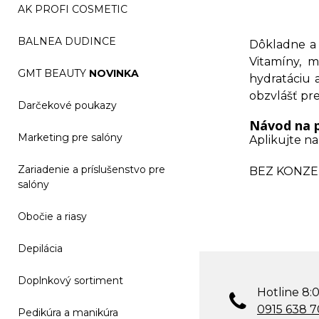
AK PROFI COSMETIC
BALNEA DUDINCE
Dôkladne a j
Vitamíny, m
GMT BEAUTY
NOVINKA
hydratáciu a
obzvlášť pre
Darčekové poukazy
Návod na p
Marketing pre salóny
Aplikujte na
Zariadenie a príslušenstvo pre
BEZ KONZE
salóny
Obočie a riasy
Depilácia
Doplnkový sortiment
Hotline 8:0
0915 638 
Pedikúra a manikúra