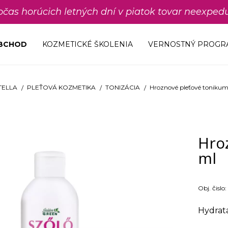
počas horúcich letných dní v piatok tovar neexp
OBCHOD
KOZMETICKÉ ŠKOLENIA
VERNOSTNÝ PROGR
TELLA
PLEŤOVÁ KOZMETIKA
TONIZÁCIA
Hroznové pleťové toniku
Hro
ml
Obj. čislo:
Hydrat