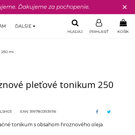
×
edujeme. Ďakujeme za pochopenie.
AM
ĎALŠIE
HĽADAJ
PRIHLÁSIŤ
KOŠÍK
m 250 ml
znové pleťové tonikum 250
LSH03
EAN:
5997803939116
ačné tonikum s obsahom hroznového oleja