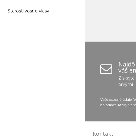
Starostlivosť o vlasy
Najdôl
váš em
Získajt
prvými
Vaše osobné údaje (
na odkaz, ktorý vám
Kontakt