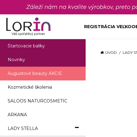
Záleží nám na kvalite výrobkov, preto 
REGISTRÁCIA VEĽKO
Štartovacie balíky
ÚVOD
LADY S
Novinky
Augustové beauty AKCIE
Kozmetické školenia
SALOOS NATURCOSMETIC
ARKANA
LADY STELLA