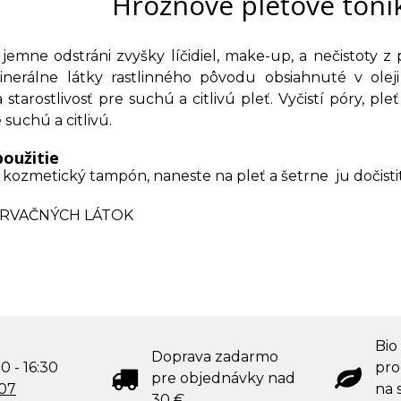
Hroznové pleťové ton
emne odstráni zvyšky líčidiel, make-up, a nečistoty z p
inerálne látky rastlinného pôvodu obsiahnuté v ole
 starostlivosť pre suchú a citlivú pleť. Vyčistí póry, ple
 suchú a citlivú.
oužitie
 kozmetický tampón, naneste na pleť a šetrne ju dočisti
RVAČNÝCH LÁTOK
Bio
Doprava zadarmo
0 - 16:30
pro
pre objednávky nad
707
na s
30 €