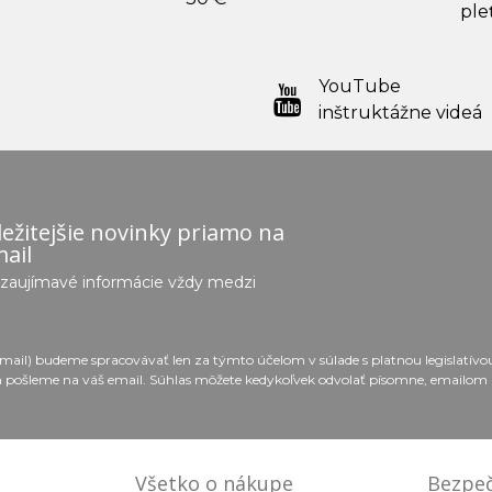
ple
YouTube
inštruktážne videá
ežitejšie novinky priamo na
ail
e zaujímavé informácie vždy medzi
email) budeme spracovávať len za týmto účelom v súlade s platnou legislatív
 pošleme na váš email. Súhlas môžete kedykoľvek odvolať písomne, emailom 
Všetko o nákupe
Bezpeč