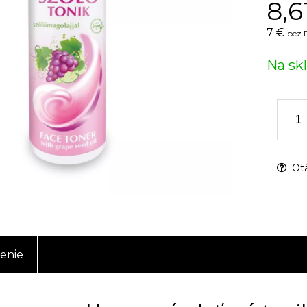
8,6
7 €
bez 
Na sk
Otá
enie