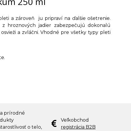
ikum 250 ml
leti a zároveň ju pripraví na ďalšie ošetrenie.
ji z hroznových jadier zabezpečujú dokonalú
ť osvieži a zvláčni. Vhodné pre všetky typy pleti
te.
 a prírodné
dukty
Veľkobchod
tarostlivosť o telo,
registrácia B2B