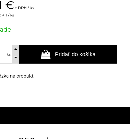
1
€
s DPH / ks
DPH / ks
lade
Pridať do košíka
ks
zka na produkt