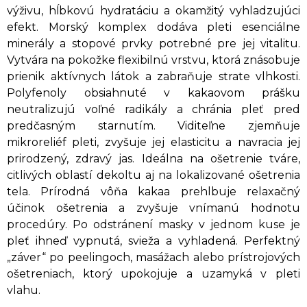
výživu, hĺbkovú hydratáciu a okamžitý vyhladzujúci
efekt. Morský komplex dodáva pleti esenciálne
minerály a stopové prvky potrebné pre jej vitalitu.
Vytvára na pokožke flexibilnú vrstvu, ktorá znásobuje
prienik aktívnych látok a zabraňuje strate vlhkosti.
Polyfenoly obsiahnuté v kakaovom prášku
neutralizujú voľné radikály a chránia pleť pred
predčasným starnutím. Viditeľne zjemňuje
mikroreliéf pleti, zvyšuje jej elasticitu a navracia jej
prirodzený, zdravý jas. Ideálna na ošetrenie tváre,
citlivých oblastí dekoltu aj na lokalizované ošetrenia
tela. Prírodná vôňa kakaa prehlbuje relaxačný
účinok ošetrenia a zvyšuje vnímanú hodnotu
procedúry. Po odstránení masky v jednom kuse je
pleť ihneď vypnutá, svieža a vyhladená. Perfektný
„záver“ po peelingoch, masážach alebo prístrojových
ošetreniach, ktorý upokojuje a uzamyká v pleti
vlahu.