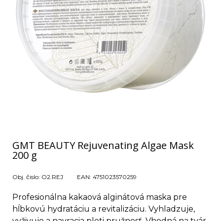
GMT BEAUTY Rejuvenating Algae Mask
200 g
Obj. čislo:
O2.REJ
EAN:
4751023570259
Profesionálna kakaová alginátová maska pre
hĺbkovú hydratáciu a revitalizáciu. Vyhladzuje,
vyživuje a navracia pleti pružnosť. Vhodná na tvár,