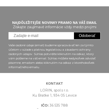
NAJDÔLEŽITEJŠIE NOVINKY PRIAMO NA VÁŠ EMAIL
Získajte zaujímavé informácie vždy medzi prvými
Odoberať
Vaše osobné údaje (email) budeme spracovávať len za týmto
účelom v súlade s platnou legislatívou a zásadami ochrany
osobných údajov. Súhlas potvrdíte kliknutím na odkaz, ktorý
vám pošleme na váš email. Súhlas môžete kedykoľvek odvolať
písomne, emailom alebo kliknutím na odkaz z ktoréhokoľvek
informačného emailu.
KONTAKT
LORIN, spol.s r.o.
Ku Bratke 1, 934 05 Levice
IČO:
36 535 788