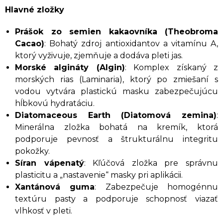
Hlavné zložky
Prášok zo semien kakaovníka (Theobroma
Cacao)
: Bohatý zdroj antioxidantov a vitamínu A,
ktorý vyživuje, zjemňuje a dodáva pleti jas.
Morské algináty (Algin)
: Komplex získaný z
morských rias (Laminaria), ktorý po zmiešaní s
vodou vytvára plastickú masku zabezpečujúcu
hĺbkovú hydratáciu.
Diatomaceous Earth (Diatomová zemina)
:
Minerálna zložka bohatá na kremík, ktorá
podporuje pevnosť a štrukturálnu integritu
pokožky.
Síran vápenatý
: Kľúčová zložka pre správnu
plasticitu a „nastavenie“ masky pri aplikácii.
Xantánová guma
: Zabezpečuje homogénnu
textúru pasty a podporuje schopnosť viazať
vlhkosť v pleti.