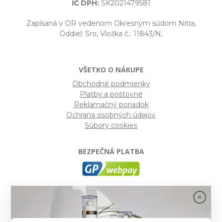
IČ DPH:
SK2021479581
Zapísaná v OR vedenom Okresným súdom Nitra,
Oddiel: Sro, Vložka č.: 11843/N,
VŠETKO O NÁKUPE
Obchodné podmienky
Platby a poštovné
Reklamačný poriadok
Ochrana osobných údajov
Súbory cookies
BEZPEČNÁ PLATBA
GP webpay
- Moderný a bezpečný systém pre platby
kartou na internete. Je jedným z najpoužívanejších
platobných brán na slovenských e-shopoch. Spĺňa