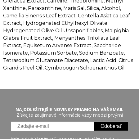
Oleracea Extract, Caffeine, Theobromine, Methyl
Xanthine, Paraxanthine, Maris Sal, Silica, Alcohol,
Camellia Sinensis Leaf Extract. Centella Asiatica Leaf
Extract, Hydrogenated Ethylhexyl Olivate,
Hydrogenated Olive Oil Unsaponifiables, Malpighia
Glabra Fruit Extract, Menyanthes Trifoliata Leaf
Extract, Equisetum Arvense Extract, Saccharide
Isomerate, Potassium Sorbate, Sodium Benzoate,
Tetrasodium Glutamate Diacetate, Lactic Acid, Citrus
Grandis Peel Oil, Cymbopogon Schoenanthus Oil
NAJDÔLEŽITEJŠIE NOVINKY PRIAMO NA VÁŠ EMAIL
Získajte zaujímavé informácie vždy medzi prvými
Odoberať
Vaše osobné údaje (email) budeme spracovávať len za týmto