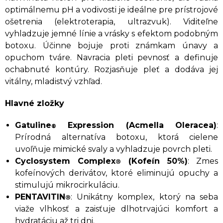
optimálnemu pH a vodivosti je ideálne pre prístrojové
ošetrenia (elektroterapia, ultrazvuk). Viditeľne
vyhladzuje jemné línie a vrásky s efektom podobným
botoxu. Účinne bojuje proti známkam únavy a
opuchom tváre. Navracia pleti pevnosť a definuje
ochabnuté kontúry. Rozjasňuje pleť a dodáva jej
vitálny, mladistvý vzhľad.
Hlavné zložky
Gatuline
Expression (Acmella Oleracea)
:
®
Prírodná alternatíva botoxu, ktorá cielene
uvoľňuje mimické svaly a vyhladzuje povrch pleti.
Cyclosystem Complex
(Kofeín 50%)
: Zmes
®
kofeínových derivátov, ktoré eliminujú opuchy a
stimulujú mikrocirkuláciu.
PENTAVITIN
: Unikátny komplex, ktorý na seba
®
viaže vlhkosť a zaisťuje dlhotrvajúci komfort a
hydratáciu až tri dni.