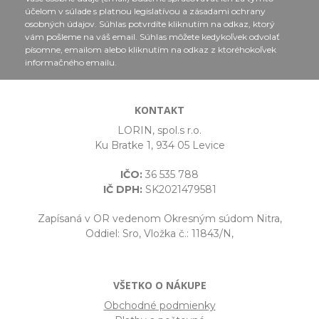
účelom v súlade s platnou legislatívou a zásadami ochrany
osobných údajov. Súhlas potvrdíte kliknutím na odkaz, ktorý
vám pošleme na váš email. Súhlas môžete kedykoľvek odvolať
písomne, emailom alebo kliknutím na odkaz z ktoréhokoľvek
informačného emailu.
KONTAKT
LORIN, spol.s r.o.
Ku Bratke 1, 934 05 Levice
IČO:
36 535 788
IČ DPH:
SK2021479581
Zapísaná v OR vedenom Okresným súdom Nitra,
Oddiel: Sro, Vložka č.: 11843/N,
VŠETKO O NÁKUPE
Obchodné podmienky