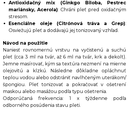
Antioxidačný mix (Ginkgo Biloba, Pestrec
mariánsky, Acerola)
: Chráni pleť pred oxidačným
stresom.
Esenciálne oleje (Citrónová tráva a Grep)
:
Osviežujú pleť a dodávajú jej tonizovaný vzhľad.
Návod na použitie
Naniesť rovnomernú vrstvu na vyčistenú a suchú
pleť (cca 3 ml na tvár, až 6 ml na tvár, krk a dekolt).
Jemne masírovať, kým sa textúra nezmení na mierne
olejovitú a klzkú. Následne dôkladne opláchnuť
teplou vodou alebo odstrániť navlhčeným uterákom/
špongiou. Pleť tonizovať a pokračovať v ošetrení
maskou alebo masážou podľa typu ošetrenia.
Odporúčaná frekvencia: 1 x týždenne podľa
odborného posúdenia stavu pleti.