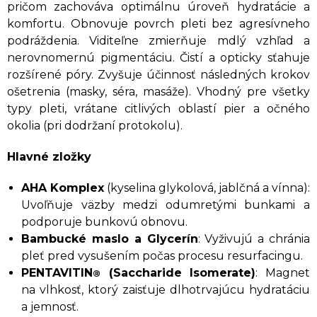
pričom zachováva optimálnu úroveň hydratácie a
komfortu. Obnovuje povrch pleti bez agresívneho
podráždenia. Viditeľne zmierňuje mdlý vzhľad a
nerovnomernú pigmentáciu. Čistí a opticky sťahuje
rozšírené póry. Zvyšuje účinnosť následných krokov
ošetrenia (masky, séra, masáže). Vhodný pre všetky
typy pleti, vrátane citlivých oblastí pier a očného
okolia (pri dodržaní protokolu).
Hlavné zložky
AHA Komplex
(kyselina glykolová, jablčná a vínna):
Uvoľňuje väzby medzi odumretými bunkami a
podporuje bunkovú obnovu.
Bambucké maslo a Glycerín
: Vyživujú a chránia
pleť pred vysušením počas procesu resurfacingu.
PENTAVITIN
(Saccharide Isomerate)
: Magnet
®
na vlhkosť, ktorý zaisťuje dlhotrvajúcu hydratáciu
a jemnosť.