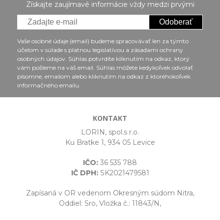
Získajte zaujímavé informácie vždy medzi prvými
Odoberať
Vaše osobné údaje (email) budeme spracovávať len za týmto
účelom v súlade s platnou legislatívou a zásadami ochrany
osobných údajov. Súhlas potvrdíte kliknutím na odkaz, ktorý
vám pošleme na váš email. Súhlas môžete kedykoľvek odvolať
písomne, emailom alebo kliknutím na odkaz z ktoréhokoľvek
informačného emailu.
KONTAKT
LORIN, spol.s r.o.
Ku Bratke 1, 934 05 Levice
IČO:
36 535 788
IČ DPH:
SK2021479581
Zapísaná v OR vedenom Okresným súdom Nitra,
Oddiel: Sro, Vložka č.: 11843/N,