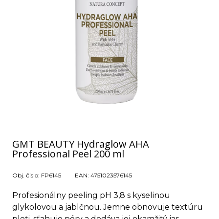
GMT BEAUTY Hydraglow AHA
Professional Peel 200 ml
Obj. čislo:
FP6145
EAN:
4751023576145
Profesionálny peeling pH 3,8 s kyselinou
glykolovou a jablčnou. Jemne obnovuje textúru
pleti, sťahuje póry a dodáva jej okamžitý jas.