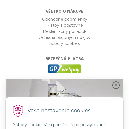
VŠETKO O NÁKUPE
Obchodné podmienky
Platby a poštovné
Reklamačný poriadok
Ochrana osobných údajov
Súbory cookies
BEZPEČNÁ PLATBA
GP webpay
- Moderný a bezpečný systém pre platby
kartou na internete. Je jedným z najpoužívanejších
platobných brán na slovenských e-shopoch. Spĺňa
bezpečnostné požiadavky Mastercard, VISA a America
Express.
Vaše nastavenie cookies
Súbory cookie nám pomáhajú pri poskytovaní
SLEDUJTE NÁS